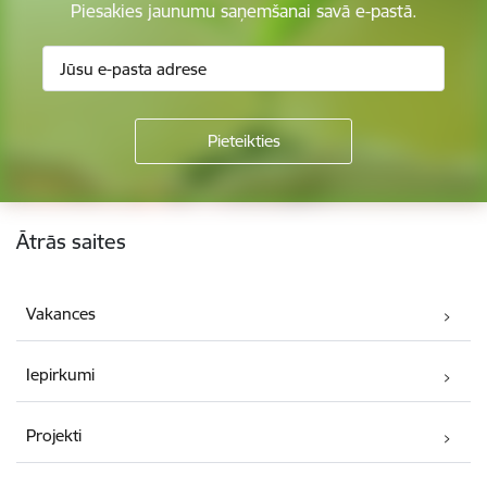
Piesakies jaunumu saņemšanai savā e-pastā.
Kājene
Ātrās saites
Vakances
Iepirkumi
Projekti