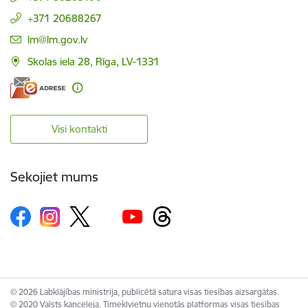
+371 20688267
E-pasts:
lm@lm.gov.lv
Skolas iela 28, Rīga, LV-1331
Visi kontakti
Sekojiet mums
© 2026 Labklājības ministrija, publicētā satura visas tiesības aizsargātas.
© 2020 Valsts kanceleja, Tīmekļvietņu vienotās platformas visas tiesības