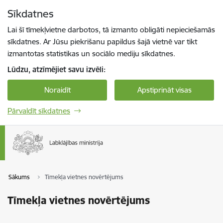
Pāriet uz lapas saturu
Sīkdatnes
Spied
lai meklētu
Enter
Lai šī tīmekļvietne darbotos, tā izmanto obligāti nepieciešamās
sīkdatnes. Ar Jūsu piekrišanu papildus šajā vietnē var tikt
izmantotas statistikas un sociālo mediju sīkdatnes.
Lūdzu, atzīmējiet savu izvēli:
Noraidīt
Apstiprināt visas
Pārvaldīt sīkdatnes
Sākums
Tīmekļa vietnes novērtējums
Tīmekļa vietnes novērtējums