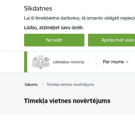
Pāriet uz lapas saturu
Sīkdatnes
Lai šī tīmekļvietne darbotos, tā izmanto obligāti nepiec
Lūdzu, atzīmējiet savu izvēli:
Noraidīt
Apstiprināt visas
Par mums
Sākums
Tīmekļa vietnes novērtējums
Tīmekļa vietnes novērtējums