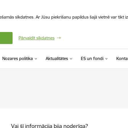
iešamās sīkdatnes. Ar Jūsu piekrišanu papildus šajā vietnē var tikt i
Pārvaldīt sīkdatnes
Nozares politika
Aktualitātes
ES un fondi
Konta
Vai šī informācija bija noderīga?