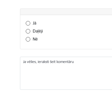
Vai šī informācija bija noderīga?
Jā
Daļēji
Nē
Ja vēlies, ieraksti šeit komentāru