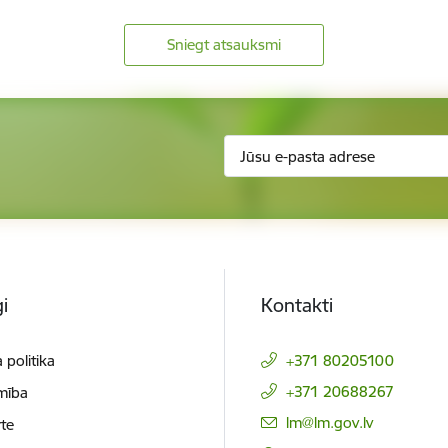
Sniegt atsauksmi
i
Kontakti
 politika
+371 80205100
+371 20688267
mība
E-pasts:
lm@lm.gov.lv
te