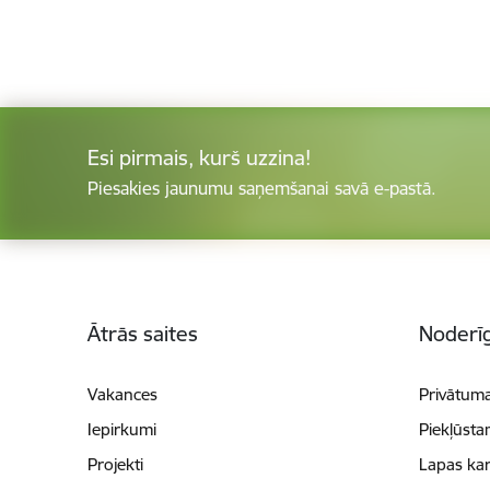
Esi pirmais, kurš uzzina!
Piesakies jaunumu saņemšanai savā e-pastā.
Kājene
Ātrās saites
Noderīg
Vakances
Privātuma
Iepirkumi
Piekļūsta
Projekti
Lapas kar