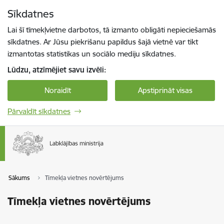
Pāriet uz lapas saturu
Sīkdatnes
Spied
lai meklētu
Enter
Lai šī tīmekļvietne darbotos, tā izmanto obligāti nepieciešamās
sīkdatnes. Ar Jūsu piekrišanu papildus šajā vietnē var tikt
izmantotas statistikas un sociālo mediju sīkdatnes.
Lūdzu, atzīmējiet savu izvēli:
Noraidīt
Apstiprināt visas
Pārvaldīt sīkdatnes
Sākums
Tīmekļa vietnes novērtējums
Tīmekļa vietnes novērtējums