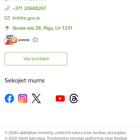
+371 20688267
E-pasts:
lm@lm.gov.lv
Skolas iela 28, Rīga, LV-1331
Visi kontakti
Sekojiet mums
© 2026 Labklājības ministrija, publicētā satura visas tiesības aizsargātas.
© 2020 Valsts kanceleja, Tīmekļvietņu vienotās platformas visas tiesības