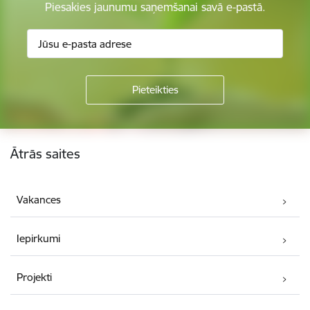
Piesakies jaunumu saņemšanai savā e-pastā.
Kājene
Ātrās saites
Vakances
Iepirkumi
Projekti