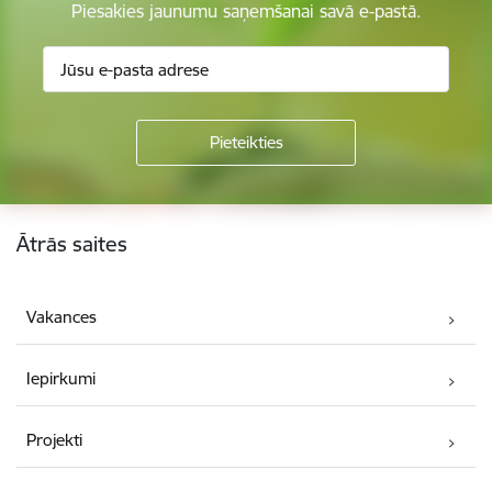
Piesakies jaunumu saņemšanai savā e-pastā.
Kājene
Ātrās saites
Vakances
Iepirkumi
Projekti