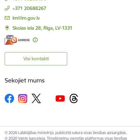
+371 20688267
E-pasts:
lm@lm.gov.lv
Skolas iela 28, Rīga, LV-1331
Visi kontakti
Sekojiet mums
© 2026 Labklājības ministrija, publicētā satura visas tiesības aizsargātas.
© 2020 Valsts kanceleja, Tīmekļvietņu vienotās platformas visas tiesības