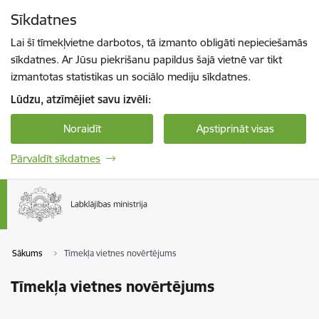
Pāriet uz lapas saturu
Sīkdatnes
Spied
lai meklētu
Enter
Lai šī tīmekļvietne darbotos, tā izmanto obligāti nepieciešamās
sīkdatnes. Ar Jūsu piekrišanu papildus šajā vietnē var tikt
izmantotas statistikas un sociālo mediju sīkdatnes.
Lūdzu, atzīmējiet savu izvēli:
Noraidīt
Apstiprināt visas
Pārvaldīt sīkdatnes
Sākums
Tīmekļa vietnes novērtējums
Tīmekļa vietnes novērtējums