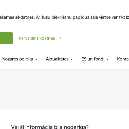
iešamās sīkdatnes. Ar Jūsu piekrišanu papildus šajā vietnē var tikt i
Pārvaldīt sīkdatnes
Nozares politika
Aktualitātes
ES un fondi
Konta
Vai šī informācija bija noderīga?