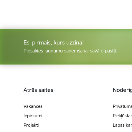
Esi pirmais, kurš uzzina!
Piesakies jaunumu saņemšanai savā e-pastā.
Kājene
Ātrās saites
Noderīg
Vakances
Privātuma
Iepirkumi
Piekļūsta
Projekti
Lapas kar