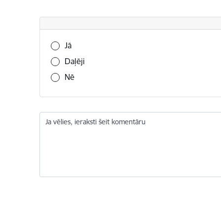
Vai šī informācija bija noderīga?
Jā
Daļēji
Nē
Ja vēlies, ieraksti šeit komentāru