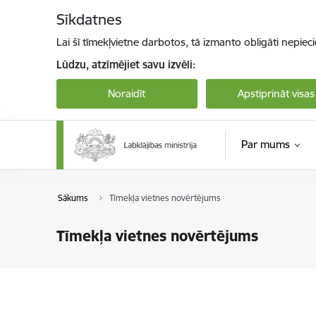
Pāriet uz lapas saturu
Sīkdatnes
Lai šī tīmekļvietne darbotos, tā izmanto obligāti nepiec
Lūdzu, atzīmējiet savu izvēli:
Noraidīt
Apstiprināt visas
Par mums
Sākums
Tīmekļa vietnes novērtējums
Tīmekļa vietnes novērtējums