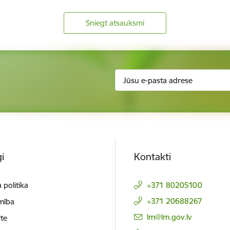
Sniegt atsauksmi
i
Kontakti
 politika
+371 80205100
+371 20688267
mība
E-pasts:
lm@lm.gov.lv
te