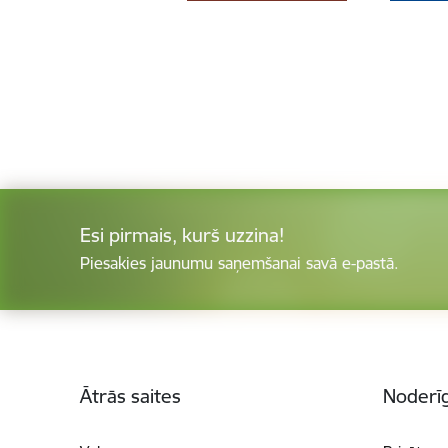
Esi pirmais, kurš uzzina!
Piesakies jaunumu saņemšanai savā e-pastā.
Kājene
Ātrās saites
Noderīg