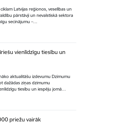
iklam Latvijas reģionos, veselības un
valdību pārstāvji un nevalstiskā sektora
opīgu secinājumu –…
īriešu vienlīdzīgu tiesību un
jaunāko aktualitāšu izdevumu Dzimumu
ojot dažādas ziņas dzimumu
ienlīdzīgu tiesību un iespēju jomā…
000 priežu vairāk