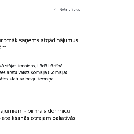
Notīrīt filtrus
ti turpmāk saņems atgādinājumus
gām
kā stājas izmaiņas, kādā kārtībā
es ārstu valsts komisija (Komisija)
itātes statusa beigu termiņa…
nājumiem - pirmais domnīcu
pieteikšanās otrajam paliatīvās