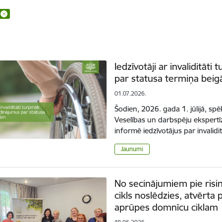
Iedzīvotāji ar invaliditā
par statusa termiņa bei
01.07.2026.
Šodien, 2026. gada 1. jūlijā, spē
Veselības un darbspēju ekspertīz
informē iedzīvotājus par invalid
Jaunumi
No secinājumiem pie risi
cikls noslēdzies, atvērta 
aprūpes domnīcu ciklam