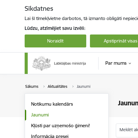
Pāriet uz lapas saturu
Sīkdatnes
Lai šī tīmekļvietne darbotos, tā izmanto obligāti nepiec
Lūdzu, atzīmējiet savu izvēli:
Noraidīt
Apstiprināt visas
Par mums
Sākums
Aktualitātes
Jaunumi
Jaunu
Notikumu kalendārs
Jaunumi
Kļūsti par uzņemošo ģimeni!
Meklēt akt
Informācija presei