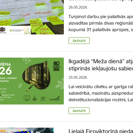
26.05.2026.
Turpinot darbu pie paliatīvās ap
aizvadītas pirmās divas reģionāl
kopumā 31 paliatīvās aprūpes, s
Jaunumi
Ikgadējā “Meža dienā” at
stiprinās iekļaujošu sabie
25.05.2026.
Lai veicinātu cilvēku ar garīga r
sabiedrībā, mazinātu aizspriedum
deinstitucionalizācijas nozīmi, L
Jaunumi
Lielajā Eiroviktorīnā pie