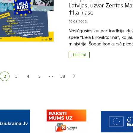
Latvijas, uzvar Zentas M
11.a klase
19.05.2026.
Noslēgusies jau par tradīciju kļu
spēle “Lielā Eiroviktorīna”, ko j
ministrija. Šogad konkursā pieda
Jaunumi
ana
…
2
3
4
5
38
a
Pašreizējā lapa
Lapa
Lapa
Lapa