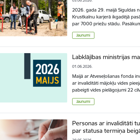
03.06.2026.
2026. gada 29. maijā Siguldas n
Krustkalnu karjerā ikgadējā pasā
par 7000 priežu stādu. Pasākum
Jaunumi
Labklājības ministrijas ma
01.06.2026.
Maijā ar Atveseļošanas fonda inv
ar invaliditāti mājokļu vides pi
pabeigti vides pielāgojumi 22 c
Jaunumi
Personas ar invaliditāti
par statusa termiņa bei