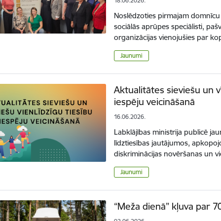
18.06.2026.
Noslēdzoties pirmajam domnīcu c
sociālās aprūpes speciālisti, paš
organizācijas vienojušies par k
Jaunumi
Aktualitātes sieviešu un v
iespēju veicināšanā
16.06.2026.
Labklājības ministrija publicē 
līdztiesības jautājumos, apkop
diskriminācijas novēršanas un v
Jaunumi
“Meža dienā” kļuva par 7