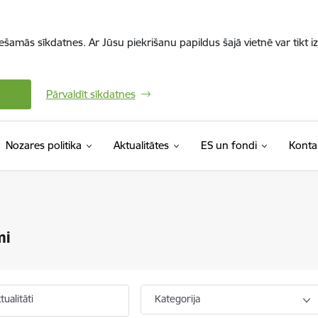
iešamās sīkdatnes. Ar Jūsu piekrišanu papildus šajā vietnē var tikt i
Pārvaldīt sīkdatnes
Nozares politika
Aktualitātes
ES un fondi
Konta
mi
ualitāti
Kategorija