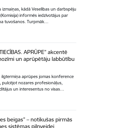
es izmaiņas, kādā Veselības un darbspēju
 (Komisija) informēs iedzīvotājus par
rmiņa tuvošanos. Turpmāk…
TTIECĪBAS. APRŪPE” akcentē
nozīmi un aprūpētāju labbūtību
s ilgtermiņa aprūpes jomas konference
 pulcējot nozares profesionāļus,
adītājus un interesentus no visas…
ves beigas” – notikušas pirmās
es sistēmas pilnveidei