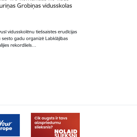
auriņas Grobiņas vidusskolas
vusī vidusskolēnu tiešsaistes erudīcijas
au sesto gadu organizē Labklājības
lījies rekordliels…