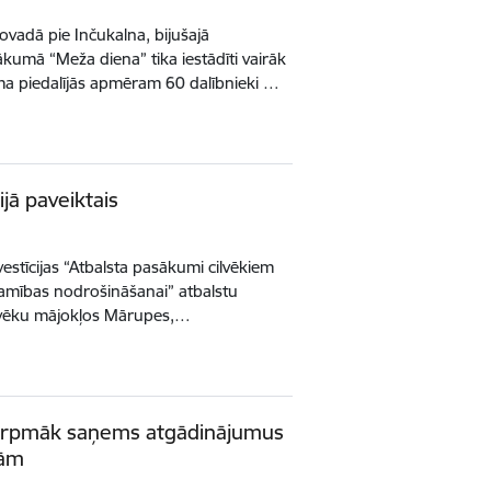
ovadā pie Inčukalna, bijušajā
kumā “Meža diena” tika iestādīti vairāk
a piedalījās apmēram 60 dalībnieki …
ijā paveiktais
estīcijas “Atbalsta pasākumi cilvēkiem
eejamības nodrošināšanai” atbalstu
ilvēku mājokļos Mārupes,…
 turpmāk saņems atgādinājumus
gām