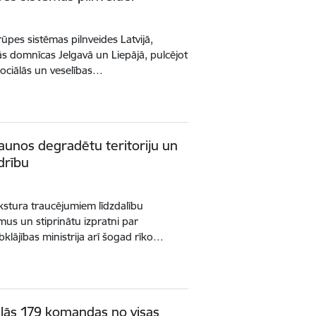
rūpes sistēmas pilnveides Latvijā,
ās domnīcas Jelgavā un Liepājā, pulcējot
ociālās un veselības…
jaunos degradētu teritoriju un
drību
akstura traucējumiem līdzdalību
us un stiprinātu izpratni par
abklājības ministrija arī šogad rīko…
dalās 179 komandas no visas