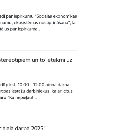
riedi par iepirkumu “Sociālās ekonomikas
ēmumu, ekosistēmas nostiprināšana”, lai
ātājus par iepirkuma…
stereotipiem un to ietekmi uz
rīlī plkst. 10.00 - 12.00 aicina darba
ītības iestāžu darbiniekus, kā arī citus
nāru “Kā nepieļaut,…
iālajā darbā 2025”