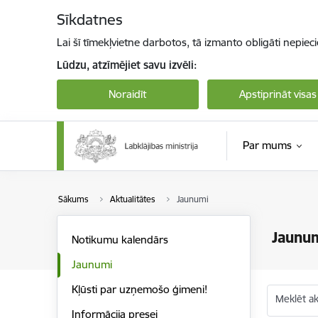
Pāriet uz lapas saturu
Sīkdatnes
Lai šī tīmekļvietne darbotos, tā izmanto obligāti nepiec
Lūdzu, atzīmējiet savu izvēli:
Noraidīt
Apstiprināt visas
Par mums
Sākums
Aktualitātes
Jaunumi
Jaunu
Notikumu kalendārs
Jaunumi
Kļūsti par uzņemošo ģimeni!
Meklēt akt
Informācija presei