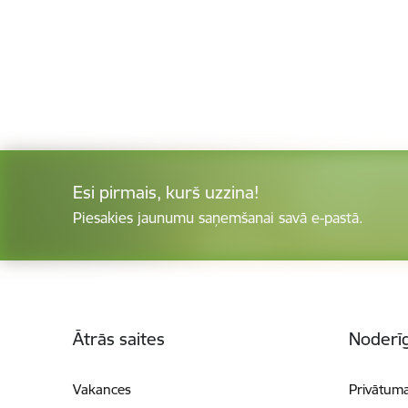
Esi pirmais, kurš uzzina!
Piesakies jaunumu saņemšanai savā e-pastā.
Kājene
Ātrās saites
Noderīg
Vakances
Privātuma