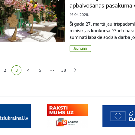
apbalvošanas pasākuma 
16.04.2026.
Šī gada 27. martā jau trīspadsm
ministrijas konkursa “Gada balva
sumināti labākie sociālā darba 
Jaunumi
ana
…
2
3
4
5
38
a
Lapa
Pašreizējā lapa
Lapa
Lapa