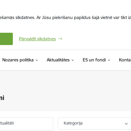
iešamās sīkdatnes. Ar Jūsu piekrišanu papildus šajā vietnē var tikt i
Pārvaldīt sīkdatnes
Nozares politika
Aktualitātes
ES un fondi
Konta
mi
ualitāti
Kategorija