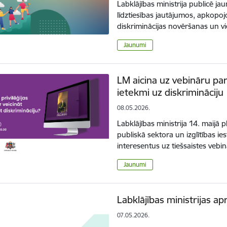
Labklājības ministrija publicē 
līdztiesības jautājumos, apkop
diskriminācijas novēršanas un v
Jaunumi
LM aicina uz vebināru par 
ietekmi uz diskrimināciju
08.05.2026.
Labklājības ministrija 14. maijā 
publiskā sektora un izglītības ies
interesentus uz tiešsaistes vebi
Jaunumi
Labklājības ministrijas apr
07.05.2026.