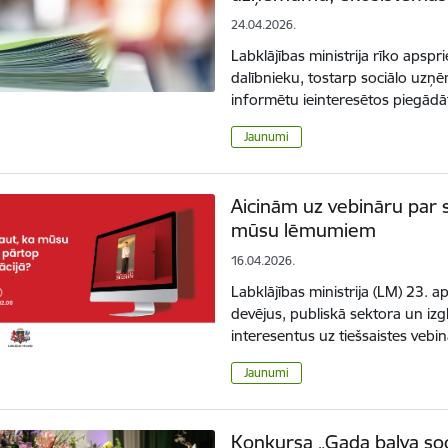
24.04.2026.
Labklājības ministrija rīko apsp
dalībnieku, tostarp sociālo uzņ
informētu ieinteresētos piegād
Jaunumi
Aicinām uz vebināru par 
mūsu lēmumiem
16.04.2026.
Labklājības ministrija (LM) 23. ap
devējus, publiskā sektora un izgl
interesentus uz tiešsaistes vebi
Jaunumi
Konkursa „Gada balva soc