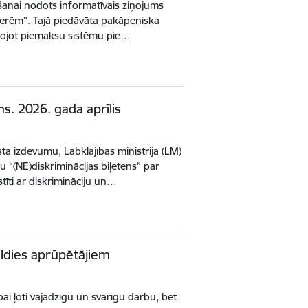
šanai nodots informatīvais ziņojums
ecerēm”. Tajā piedāvāta pakāpeniska
eidojot piemaksu sistēmu pie…
ns. 2026. gada aprīlis
ta izdevumu, Labklājības ministrija (LM)
 “(NE)diskriminācijas biļetens” par
tīti ar diskrimināciju un…
paldies aprūpētājiem
bai ļoti vajadzīgu un svarīgu darbu, bet