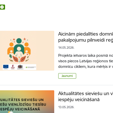
Aicinām piedalīties domnī
pakalpojumu pilnveidi re
14.05.2026.
Projekta ietvaros laika posmā no
visos piecos Latvijas reģionos t
domnīcu cikliem, kura mērķis ir v
Jaunumi
Aktualitātes sieviešu un v
iespēju veicināšanā
13.05.2026.