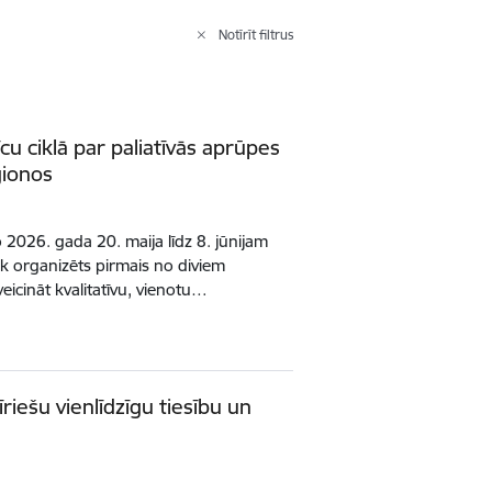
Notīrīt filtrus
cu ciklā par paliatīvās aprūpes
ģionos
 2026. gada 20. maija līdz 8. jūnijam
iek organizēts pirmais no diviem
eicināt kvalitatīvu, vienotu…
īriešu vienlīdzīgu tiesību un