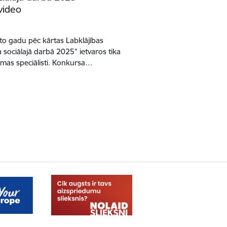
video
ito gadu pēc kārtas Labklājības
 sociālajā darbā 2025” ietvaros tika
jomas speciālisti. Konkursa…