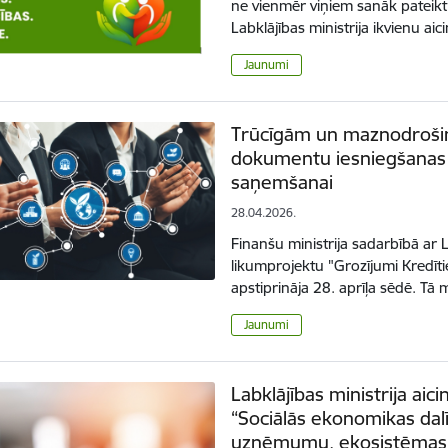
ne vienmēr viņiem sanāk pateikt 
Labklājības ministrija ikvienu ai
Jaunumi
Trūcīgām un maznodroši
dokumentu iesniegšanas 
saņemšanai
28.04.2026.
Finanšu ministrija sadarbībā ar L
likumprojektu "Grozījumi Kredīti
apstiprināja 28. aprīļa sēdē. Tā
Jaunumi
Labklājības ministrija aic
“Sociālās ekonomikas dalī
uzņēmumu, ekosistēmas 