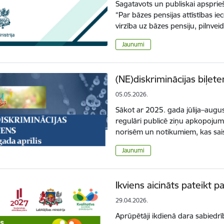
Sagatavots un publiskai apsprie
“Par bāzes pensijas attīstības i
virzība uz bāzes pensiju, pilnv
Jaunumi
(NE)diskriminācijas biļete
05.05.2026.
Sākot ar 2025. gada jūlija–augus
regulāri publicē ziņu apkopojumu
norisēm un notikumiem, kas sais
Jaunumi
Ikviens aicināts pateikt 
29.04.2026.
Aprūpētāji ikdienā dara sabiedrī