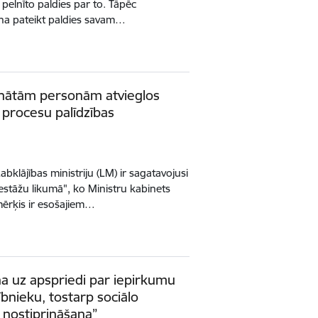
pelnīto paldies par to. Tāpēc
cina pateikt paldies savam…
nātām personām atvieglos
procesu palīdzības
abklājības ministriju (LM) ir sagatavojusi
estāžu likumā", ko Ministru kabinets
 mērķis ir esošajiem…
ina uz apspriedi par iepirkumu
bnieku, tostarp sociālo
nostiprināšana”