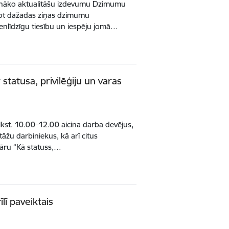
jaunāko aktualitāšu izdevumu Dzimumu
ojot dažādas ziņas dzimumu
ienlīdzīgu tiesību un iespēju jomā…
statusa, privilēģiju un varas
plkst. 10.00–12.00 aicina darba devējus,
tāžu darbiniekus, kā arī citus
nāru “Kā statuss,…
īlī paveiktais