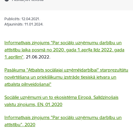
Publicēts: 12.04.2021.
Atjaunināts: 11.01.2024.
Informatīvais ziņojums "Par sociālo uzņēmumu darbību un
attīstību laika posmā no 2020. gada 1.aprīļa līdz 2022. gada
1.aprīlim"
. 21.06.2022.
Pasākuma "Atbalsts sociālajai uzņēmējdarbībai" starprezultātu
novērtēšana un priekšlikumu izstrāde tiesiskā ietvara un
atbalsta pilnveidošanai"
Sociālie uzņēmumi un to ekosistēma Eiropā. Salīdzinošais
valstu ziņojums, EN, 01.2020
Informatīvais ziņojums "Par sociālo uzņēmumu darbību un
attīstību", 2020