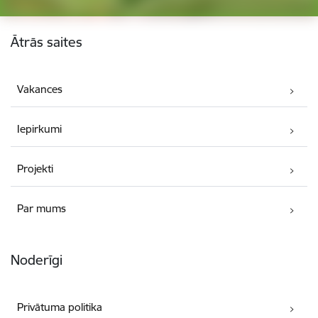
Kājene
Ātrās saites
Vakances
Iepirkumi
Projekti
Par mums
Noderīgi
Privātuma politika