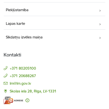
Piekļūstamība
Lapas karte
Sīkdatņu izvēles maiņa
Kontakti
+371 80205100
+371 20688267
E-pasts:
lm@lm.gov.lv
Skolas iela 28, Rīga, LV-1331