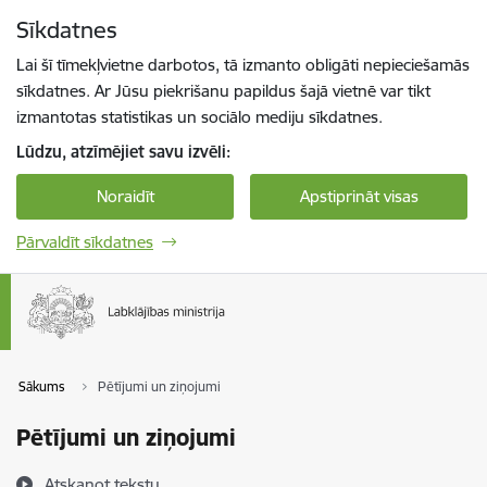
Pāriet uz lapas saturu
Sīkdatnes
Spied
lai meklētu
Enter
Lai šī tīmekļvietne darbotos, tā izmanto obligāti nepieciešamās
sīkdatnes. Ar Jūsu piekrišanu papildus šajā vietnē var tikt
izmantotas statistikas un sociālo mediju sīkdatnes.
Lūdzu, atzīmējiet savu izvēli:
Noraidīt
Apstiprināt visas
Pārvaldīt sīkdatnes
Sākums
Pētījumi un ziņojumi
Pētījumi un ziņojumi
Atskaņot tekstu