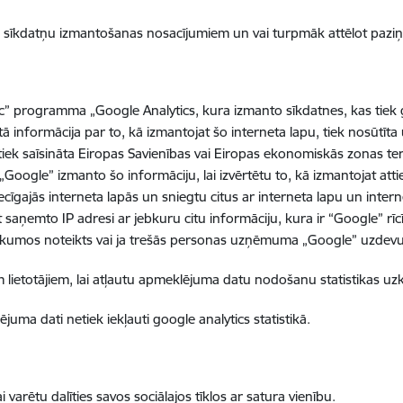
tis sīkdatņu izmantošanas nosacījumiem un vai turpmāk attēlot pazi
” programma „Google Analytics, kura izmanto sīkdatnes, kas tiek gl
tā informācija par to, kā izmantojat šo interneta lapu, tiek nosūtīt
, tiek saīsināta Eiropas Savienības vai Eiropas ekonomiskās zonas te
ogle” izmanto šo informāciju, lai izvērtētu to, kā izmantojat attiec
cīgajās interneta lapās un sniegtu citus ar interneta lapu un inter
saņemto IP adresi ar jebkuru citu informāciju, kura ir “Google” rī
r likumos noteikts vai ja trešās personas uzņēmuma „Google” uzdevu
iem lietotājiem, lai atļautu apmeklējuma datu nodošanu statistikas u
uma dati netiek iekļauti google analytics statistikā.
i varētu dalīties savos sociālajos tīklos ar satura vienību.