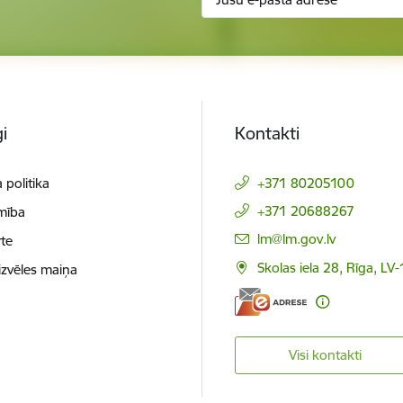
i
Kontakti
 politika
+371 80205100
+371 20688267
mība
E-pasts:
lm@lm.gov.lv
te
Skolas iela 28, Rīga, LV
izvēles maiņa
Visi kontakti