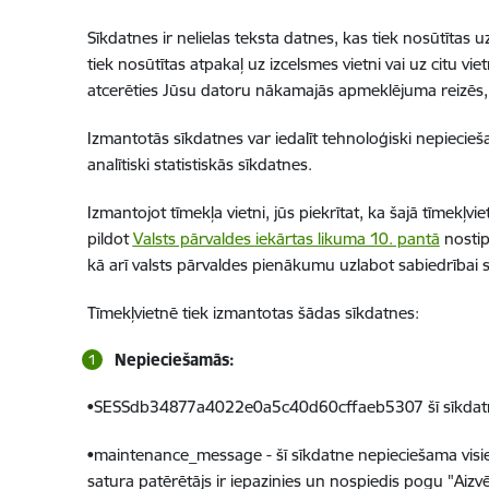
Sīkdatnes ir nelielas teksta datnes, kas tiek nosūtīta
tiek nosūtītas atpakaļ uz izcelsmes vietni vai uz citu vi
atcerēties Jūsu datoru nākamajās apmeklējuma reizēs, tai
Izmantotās sīkdatnes var iedalīt tehnoloģiski nepiecie
analītiski statistiskās sīkdatnes.
Izmantojot tīmekļa vietni, jūs piekrītat, ka šajā tīmekļvi
pildot
Valsts pārvaldes iekārtas likuma 10. pantā
nostip
kā arī valsts pārvaldes pienākumu uzlabot sabiedrībai 
Tīmekļvietnē tiek izmantotas šādas sīkdatnes:
Nepieciešamās:
•SESSdb34877a4022e0a5c40d60cffaeb5307 šī sīkdatne ne
•maintenance_message - šī sīkdatne nepieciešama visiem 
satura patērētājs ir iepazinies un nospiedis pogu "Aizvē