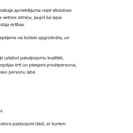
rpmākajā apmeklējuma reizē sīkdatnes
 vietnes atmiņa, ļaujot šai lapai
tāja ērtības.
spējama vai būtiski apgrūtināta, un
rķi uzlabot pakalpojumu kvalitāti,
espējas ērti un pieejami privātpersonai,
zisko personu labā.
s.
atora paziņojumi (tādi, ar kuriem