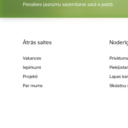
Piesakies jaunumu saņemšanai savā e-pastā.
Kājene
Ātrās saites
Noderīg
Vakances
Privātuma
Iepirkumi
Piekļūsta
Projekti
Lapas kar
Par mums
Sīkdatņu 