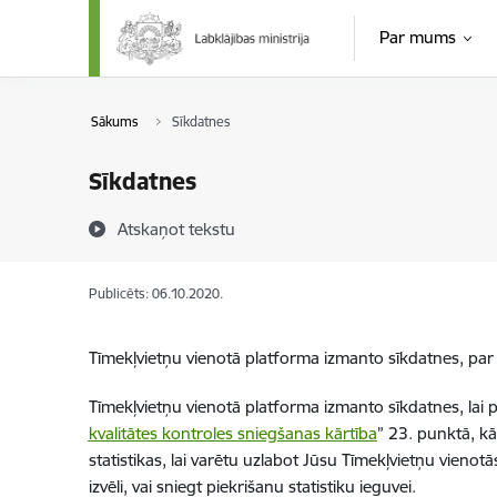
Pāriet uz lapas saturu
Par mums
Sākums
Sīkdatnes
Sīkdatnes
Atskaņot tekstu
Publicēts: 06.10.2020.
Tīmekļvietņu vienotā platforma izmanto sīkdatnes, par t
Tīmekļvietņu vienotā platforma izmanto sīkdatnes, lai p
kvalitātes kontroles sniegšanas kārtība
” 23. punktā, kā
statistikas, lai varētu uzlabot Jūsu Tīmekļvietņu vienot
izvēli, vai sniegt piekrišanu statistiku ieguvei.