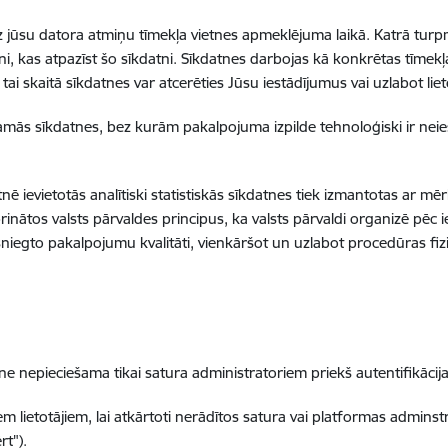
s uz jūsu datora atmiņu tīmekļa vietnes apmeklējuma laikā. Katrā tu
etni, kas atpazīst šo sīkdatni. Sīkdatnes darbojas kā konkrētas tīmekļa
 skaitā sīkdatnes var atcerēties Jūsu iestādījumus vai uzlabot lieto
šamās sīkdatnes, bez kurām pakalpojuma izpilde tehnoloģiski ir neie
etnē ievietotās analītiski statistiskās sīkdatnes tiek izmantotas ar mē
rinātos valsts pārvaldes principus, ka valsts pārvaldi organizē pēc i
sniegto pakalpojumu kvalitāti, vienkāršot un uzlabot procedūras fi
pieciešama tikai satura administratoriem priekš autentifikācija
lietotājiem, lai atkārtoti nerādītos satura vai platformas adminstr
rt").