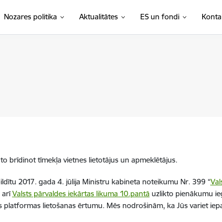
Nozares politika
Aktualitātes
ES un fondi
Konta
o brīdinot tīmekļa vietnes lietotājus un apmeklētājus.
ildītu 2017. gada 4. jūlija Ministru kabineta noteikumu Nr. 399 “
Val
 arī
Valsts pārvaldes iekārtas likuma 10.pantā
uzlikto pienākumu ie
ās platformas lietošanas ērtumu. Mēs nodrošinām, ka Jūs variet iepaz