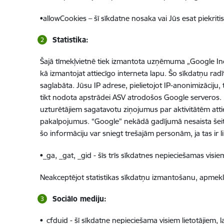
•allowCookies – šī sīkdatne nosaka vai Jūs esat piekri
Statistika:
Šajā tīmekļvietnē tiek izmantota uzņēmuma „Google Inc
kā izmantojat attiecīgo interneta lapu. Šo sīkdatņu radī
saglabāta. Jūsu IP adrese, pielietojot IP-anonimizāciju
tikt nodota apstrādei ASV atrodošos Google serveros. „Go
uzturētājiem sagatavotu ziņojumus par aktivitātēm attie
pakalpojumus. “Google” nekādā gadījumā nesaista šeit 
šo informāciju var sniegt trešajām personām, ja tas i
•_ga, _gat, _gid - šīs trīs sīkdatnes nepieciešamas vis
Neakceptējot statistikas sīkdatņu izmantošanu, apmeklēj
Sociālo mediju:
•_cfduid - šī sīkdatne nepieciešama visiem lietotājiem, la