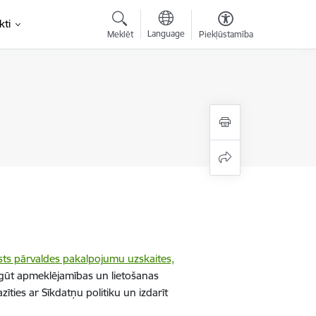
kti
Language
Meklēt
Piekļūstamība
sts pārvaldes pakalpojumu uzskaites,
gūt apmeklējamības un lietošanas
īties ar Sīkdatņu politiku un izdarīt