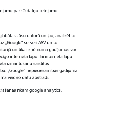
ņojumu par sīkdatņu lietojumu.
abātas Jūsu datorā un ļauj analizēt to,
a uz „Google” serveri ASV un tur
ritorijā un tikai izņēmuma gadījumos var
īgo interneta lapu, lai interneta lapu
neta izmantošanu saistītus
cībā. „Google” nepieciešamības gadījumā
mā veic šo datu apstrādi.
zkrāšanas rīkam google analytics.