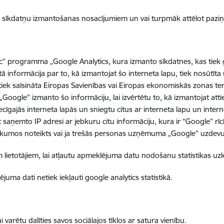
tis sīkdatņu izmantošanas nosacījumiem un vai turpmāk attēlot pazi
” programma „Google Analytics, kura izmanto sīkdatnes, kas tiek gl
tā informācija par to, kā izmantojat šo interneta lapu, tiek nosūtīt
, tiek saīsināta Eiropas Savienības vai Eiropas ekonomiskās zonas te
ogle” izmanto šo informāciju, lai izvērtētu to, kā izmantojat attiec
cīgajās interneta lapās un sniegtu citus ar interneta lapu un inter
saņemto IP adresi ar jebkuru citu informāciju, kura ir “Google” rī
r likumos noteikts vai ja trešās personas uzņēmuma „Google” uzdevu
iem lietotājiem, lai atļautu apmeklējuma datu nodošanu statistikas u
uma dati netiek iekļauti google analytics statistikā.
i varētu dalīties savos sociālajos tīklos ar satura vienību.