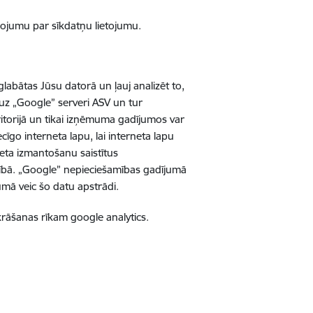
ņojumu par sīkdatņu lietojumu.
abātas Jūsu datorā un ļauj analizēt to,
a uz „Google” serveri ASV un tur
ritorijā un tikai izņēmuma gadījumos var
īgo interneta lapu, lai interneta lapu
neta izmantošanu saistītus
cībā. „Google” nepieciešamības gadījumā
mā veic šo datu apstrādi.
zkrāšanas rīkam google analytics.