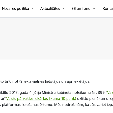
Nozares politika
Aktualitātes
ES un fondi
Konta
o brīdinot tīmekļa vietnes lietotājus un apmeklētājus.
ildītu 2017. gada 4. jūlija Ministru kabineta noteikumu Nr. 399 “
Val
 arī
Valsts pārvaldes iekārtas likuma 10.pantā
uzlikto pienākumu ie
ās platformas lietošanas ērtumu. Mēs nodrošinām, ka Jūs variet iepaz