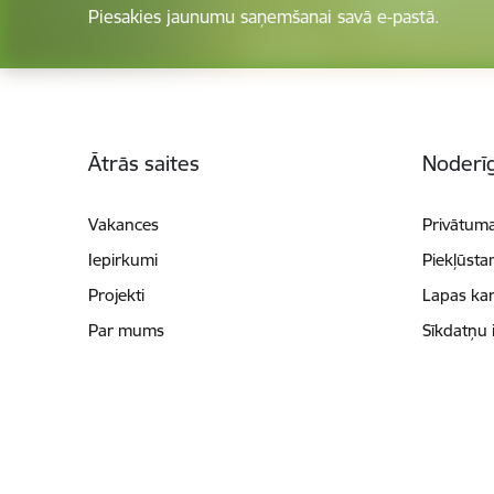
Piesakies jaunumu saņemšanai savā e-pastā.
Kājene
Ātrās saites
Noderīg
Vakances
Privātuma
Iepirkumi
Piekļūsta
Projekti
Lapas kar
Par mums
Sīkdatņu 