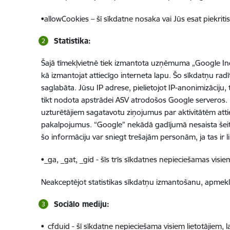
•allowCookies – šī sīkdatne nosaka vai Jūs esat piekri
Statistika:
Šajā tīmekļvietnē tiek izmantota uzņēmuma „Google Inc
kā izmantojat attiecīgo interneta lapu. Šo sīkdatņu radī
saglabāta. Jūsu IP adrese, pielietojot IP-anonimizāciju
tikt nodota apstrādei ASV atrodošos Google serveros. „Go
uzturētājiem sagatavotu ziņojumus par aktivitātēm attie
pakalpojumus. “Google” nekādā gadījumā nesaista šeit 
šo informāciju var sniegt trešajām personām, ja tas i
•_ga, _gat, _gid - šīs trīs sīkdatnes nepieciešamas vis
Neakceptējot statistikas sīkdatņu izmantošanu, apmeklēj
Sociālo mediju:
•_cfduid - šī sīkdatne nepieciešama visiem lietotājiem, la