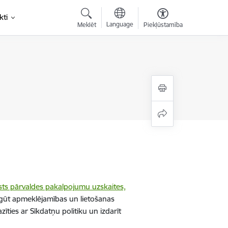
kti
Language
Meklēt
Piekļūstamība
sts pārvaldes pakalpojumu uzskaites,
gūt apmeklējamības un lietošanas
īties ar Sīkdatņu politiku un izdarīt