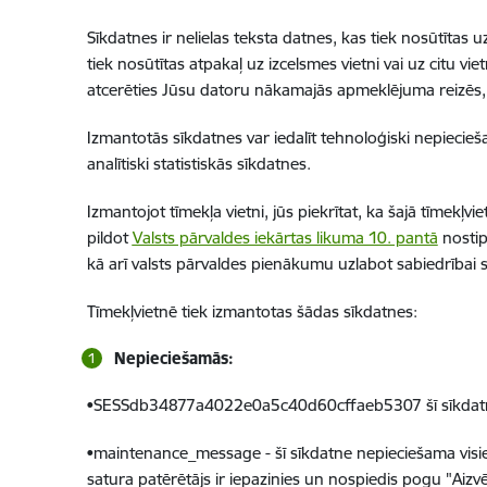
Sīkdatnes ir nelielas teksta datnes, kas tiek nosūtīta
tiek nosūtītas atpakaļ uz izcelsmes vietni vai uz citu vi
atcerēties Jūsu datoru nākamajās apmeklējuma reizēs, tai
Izmantotās sīkdatnes var iedalīt tehnoloģiski nepiecie
analītiski statistiskās sīkdatnes.
Izmantojot tīmekļa vietni, jūs piekrītat, ka šajā tīmekļvi
pildot
Valsts pārvaldes iekārtas likuma 10. pantā
nostip
kā arī valsts pārvaldes pienākumu uzlabot sabiedrībai 
Tīmekļvietnē tiek izmantotas šādas sīkdatnes:
Nepieciešamās:
•SESSdb34877a4022e0a5c40d60cffaeb5307 šī sīkdatne ne
•maintenance_message - šī sīkdatne nepieciešama visiem 
satura patērētājs ir iepazinies un nospiedis pogu "Aizvē