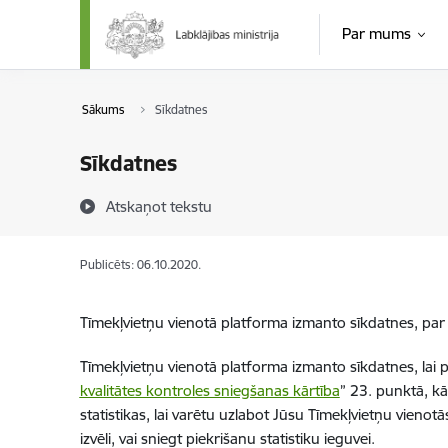
Pāriet uz lapas saturu
Par mums
Sākums
Sīkdatnes
Sīkdatnes
Atskaņot tekstu
Publicēts: 06.10.2020.
Tīmekļvietņu vienotā platforma izmanto sīkdatnes, par t
Tīmekļvietņu vienotā platforma izmanto sīkdatnes, lai p
kvalitātes kontroles sniegšanas kārtība
” 23. punktā, kā
statistikas, lai varētu uzlabot Jūsu Tīmekļvietņu vienot
izvēli, vai sniegt piekrišanu statistiku ieguvei.