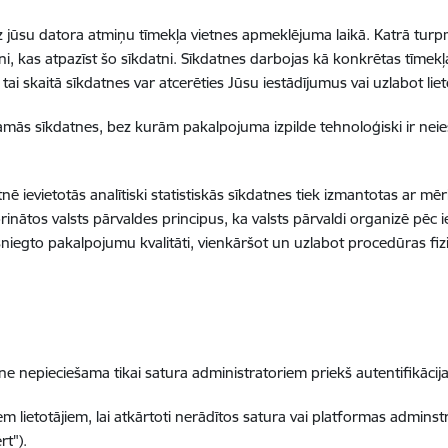
s uz jūsu datora atmiņu tīmekļa vietnes apmeklējuma laikā. Katrā tu
etni, kas atpazīst šo sīkdatni. Sīkdatnes darbojas kā konkrētas tīmekļa
 skaitā sīkdatnes var atcerēties Jūsu iestādījumus vai uzlabot lieto
šamās sīkdatnes, bez kurām pakalpojuma izpilde tehnoloģiski ir neie
etnē ievietotās analītiski statistiskās sīkdatnes tiek izmantotas ar mē
rinātos valsts pārvaldes principus, ka valsts pārvaldi organizē pēc i
sniegto pakalpojumu kvalitāti, vienkāršot un uzlabot procedūras fi
pieciešama tikai satura administratoriem priekš autentifikācija
lietotājiem, lai atkārtoti nerādītos satura vai platformas adminstr
rt").