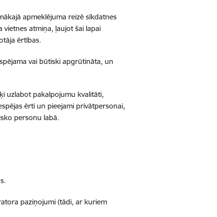
rpmākajā apmeklējuma reizē sīkdatnes
 vietnes atmiņa, ļaujot šai lapai
tāja ērtības.
spējama vai būtiski apgrūtināta, un
rķi uzlabot pakalpojumu kvalitāti,
espējas ērti un pieejami privātpersonai,
zisko personu labā.
s.
atora paziņojumi (tādi, ar kuriem