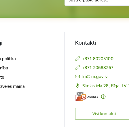
i
Kontakti
 politika
+371 80205100
+371 20688267
mība
E-pasts:
lm@lm.gov.lv
te
Skolas iela 28, Rīga, LV
izvēles maiņa
Visi kontakti