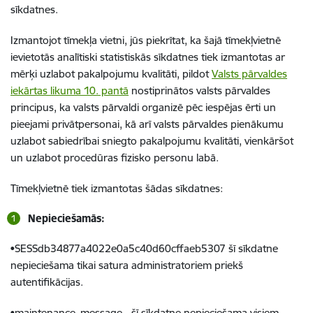
sīkdatnes.
Izmantojot tīmekļa vietni, jūs piekrītat, ka šajā tīmekļvietnē
ievietotās analītiski statistiskās sīkdatnes tiek izmantotas ar
mērķi uzlabot pakalpojumu kvalitāti, pildot
Valsts pārvaldes
iekārtas likuma 10. pantā
nostiprinātos valsts pārvaldes
principus, ka valsts pārvaldi organizē pēc iespējas ērti un
pieejami privātpersonai, kā arī valsts pārvaldes pienākumu
uzlabot sabiedrībai sniegto pakalpojumu kvalitāti, vienkāršot
un uzlabot procedūras fizisko personu labā.
Tīmekļvietnē tiek izmantotas šādas sīkdatnes:
Nepieciešamās:
•SESSdb34877a4022e0a5c40d60cffaeb5307 šī sīkdatne
nepieciešama tikai satura administratoriem priekš
autentifikācijas.
•maintenance_message - šī sīkdatne nepieciešama visiem