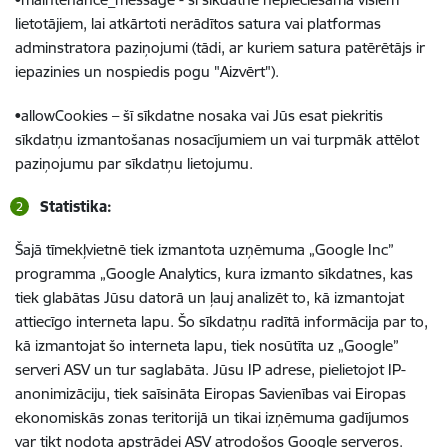
lietotājiem, lai atkārtoti nerādītos satura vai platformas
adminstratora paziņojumi (tādi, ar kuriem satura patērētājs ir
iepazinies un nospiedis pogu "Aizvērt").
•allowCookies – šī sīkdatne nosaka vai Jūs esat piekritis
sīkdatņu izmantošanas nosacījumiem un vai turpmāk attēlot
paziņojumu par sīkdatņu lietojumu.
Statistika:
Šajā tīmekļvietnē tiek izmantota uzņēmuma „Google Inc”
programma „Google Analytics, kura izmanto sīkdatnes, kas
tiek glabātas Jūsu datorā un ļauj analizēt to, kā izmantojat
attiecīgo interneta lapu. Šo sīkdatņu radītā informācija par to,
kā izmantojat šo interneta lapu, tiek nosūtīta uz „Google”
serveri ASV un tur saglabāta. Jūsu IP adrese, pielietojot IP-
anonimizāciju, tiek saīsināta Eiropas Savienības vai Eiropas
ekonomiskās zonas teritorijā un tikai izņēmuma gadījumos
var tikt nodota apstrādei ASV atrodošos Google serveros.