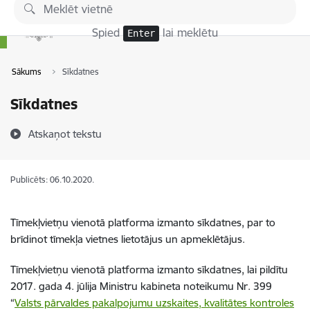
Pāriet uz lapas saturu
Spied
lai meklētu
Enter
Sākums
Sīkdatnes
Sīkdatnes
Atskaņot tekstu
Publicēts: 06.10.2020.
Tīmekļvietņu vienotā platforma izmanto sīkdatnes, par to
brīdinot tīmekļa vietnes lietotājus un apmeklētājus.
Tīmekļvietņu vienotā platforma izmanto sīkdatnes, lai pildītu
2017. gada 4. jūlija Ministru kabineta noteikumu Nr. 399
“
Valsts pārvaldes pakalpojumu uzskaites, kvalitātes kontroles