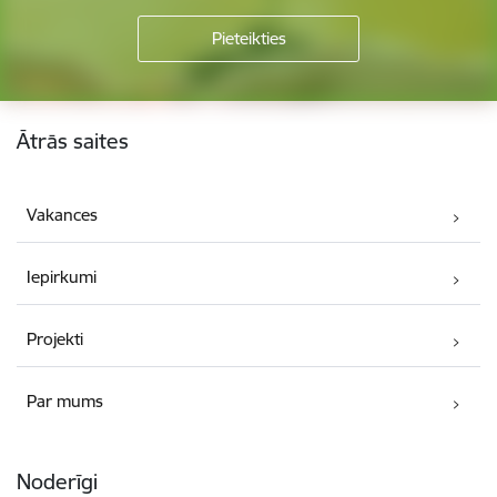
Kājene
Ātrās saites
Vakances
Iepirkumi
Projekti
Par mums
Noderīgi