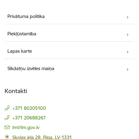
Privātuma politika
Piekļūstamība
Lapas karte
Sīkdatņu izvēles maiņa
Kontakti
+371 80205100
+371 20688267
E-pasts:
lm@lm.gov.lv
Skolas iela 28, Rīga, LV-1331