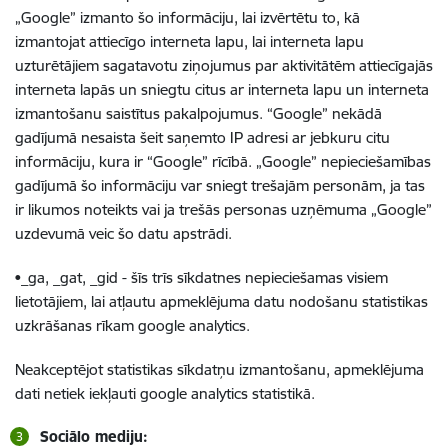
„Google” izmanto šo informāciju, lai izvērtētu to, kā
izmantojat attiecīgo interneta lapu, lai interneta lapu
uzturētājiem sagatavotu ziņojumus par aktivitātēm attiecīgajās
interneta lapās un sniegtu citus ar interneta lapu un interneta
izmantošanu saistītus pakalpojumus. “Google” nekādā
gadījumā nesaista šeit saņemto IP adresi ar jebkuru citu
informāciju, kura ir “Google” rīcībā. „Google” nepieciešamības
gadījumā šo informāciju var sniegt trešajām personām, ja tas
ir likumos noteikts vai ja trešās personas uzņēmuma „Google”
uzdevumā veic šo datu apstrādi.
•_ga, _gat, _gid - šīs trīs sīkdatnes nepieciešamas visiem
lietotājiem, lai atļautu apmeklējuma datu nodošanu statistikas
uzkrāšanas rīkam google analytics.
Neakceptējot statistikas sīkdatņu izmantošanu, apmeklējuma
dati netiek iekļauti google analytics statistikā.
Sociālo mediju: