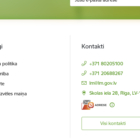
i
Kontakti
 politika
+371 80205100
+371 20688267
mība
E-pasts:
lm@lm.gov.lv
te
Skolas iela 28, Rīga, LV
izvēles maiņa
Visi kontakti