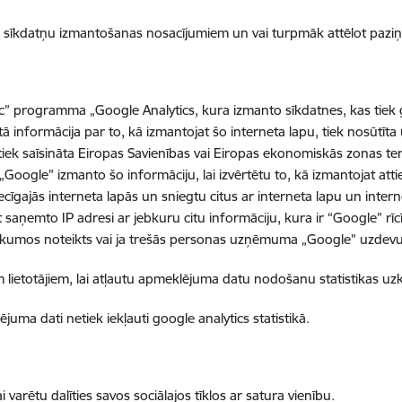
tis sīkdatņu izmantošanas nosacījumiem un vai turpmāk attēlot pazi
” programma „Google Analytics, kura izmanto sīkdatnes, kas tiek gl
tā informācija par to, kā izmantojat šo interneta lapu, tiek nosūtīt
, tiek saīsināta Eiropas Savienības vai Eiropas ekonomiskās zonas te
ogle” izmanto šo informāciju, lai izvērtētu to, kā izmantojat attiec
cīgajās interneta lapās un sniegtu citus ar interneta lapu un inter
saņemto IP adresi ar jebkuru citu informāciju, kura ir “Google” rī
r likumos noteikts vai ja trešās personas uzņēmuma „Google” uzdevu
iem lietotājiem, lai atļautu apmeklējuma datu nodošanu statistikas u
uma dati netiek iekļauti google analytics statistikā.
i varētu dalīties savos sociālajos tīklos ar satura vienību.