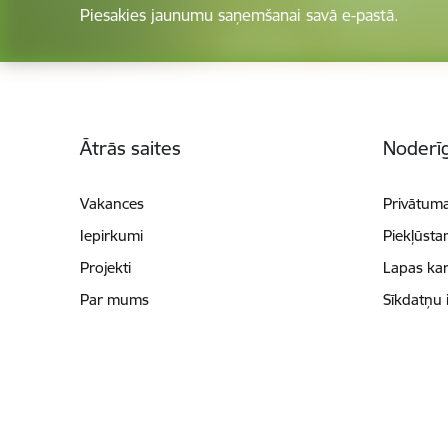
Piesakies jaunumu saņemšanai savā e-pastā.
Kājene
Ātrās saites
Noderīg
Vakances
Privātuma
Iepirkumi
Piekļūsta
Projekti
Lapas kar
Par mums
Sīkdatņu 