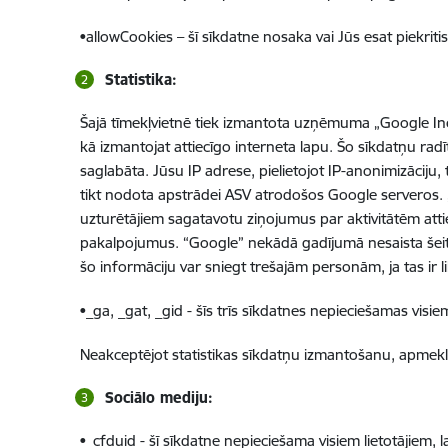
•allowCookies – šī sīkdatne nosaka vai Jūs esat piekri
Statistika:
Šajā tīmekļvietnē tiek izmantota uzņēmuma „Google Inc
kā izmantojat attiecīgo interneta lapu. Šo sīkdatņu radī
saglabāta. Jūsu IP adrese, pielietojot IP-anonimizāciju
tikt nodota apstrādei ASV atrodošos Google serveros. „Go
uzturētājiem sagatavotu ziņojumus par aktivitātēm attie
pakalpojumus. “Google” nekādā gadījumā nesaista šeit 
šo informāciju var sniegt trešajām personām, ja tas i
•_ga, _gat, _gid - šīs trīs sīkdatnes nepieciešamas vis
Neakceptējot statistikas sīkdatņu izmantošanu, apmeklēj
Sociālo mediju:
•_cfduid - šī sīkdatne nepieciešama visiem lietotājiem, la