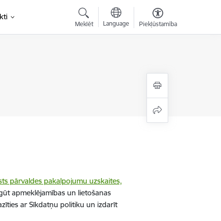
kti
Language
Meklēt
Piekļūstamība
sts pārvaldes pakalpojumu uzskaites,
gūt apmeklējamības un lietošanas
īties ar Sīkdatņu politiku un izdarīt