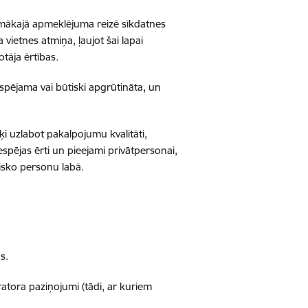
rpmākajā apmeklējuma reizē sīkdatnes
 vietnes atmiņa, ļaujot šai lapai
tāja ērtības.
spējama vai būtiski apgrūtināta, un
rķi uzlabot pakalpojumu kvalitāti,
espējas ērti un pieejami privātpersonai,
zisko personu labā.
s.
atora paziņojumi (tādi, ar kuriem