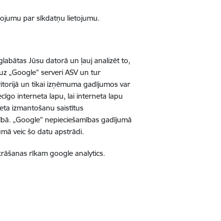
ņojumu par sīkdatņu lietojumu.
abātas Jūsu datorā un ļauj analizēt to,
a uz „Google” serveri ASV un tur
ritorijā un tikai izņēmuma gadījumos var
īgo interneta lapu, lai interneta lapu
neta izmantošanu saistītus
cībā. „Google” nepieciešamības gadījumā
mā veic šo datu apstrādi.
zkrāšanas rīkam google analytics.