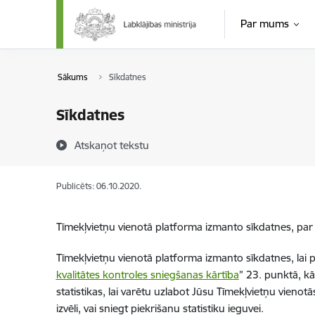
Pāriet uz lapas saturu
Par mums
Sākums
Sīkdatnes
Sīkdatnes
Atskaņot tekstu
Publicēts: 06.10.2020.
Tīmekļvietņu vienotā platforma izmanto sīkdatnes, par t
Tīmekļvietņu vienotā platforma izmanto sīkdatnes, lai p
kvalitātes kontroles sniegšanas kārtība
” 23. punktā, kā
statistikas, lai varētu uzlabot Jūsu Tīmekļvietņu vienot
izvēli, vai sniegt piekrišanu statistiku ieguvei.