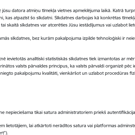
s uz jūsu datora atmiņu tīmekļa vietnes apmeklējuma laikā. Katrā tu
etni, kas atpazīst šo sīkdatni. Sīkdatnes darbojas kā konkrētas tīmekļa
 skaitā sīkdatnes var atcerēties Jūsu iestādījumus vai uzlabot lieto
šamās sīkdatnes, bez kurām pakalpojuma izpilde tehnoloģiski ir neie
etnē ievietotās analītiski statistiskās sīkdatnes tiek izmantotas ar mē
rinātos valsts pārvaldes principus, ka valsts pārvaldi organizē pēc i
sniegto pakalpojumu kvalitāti, vienkāršot un uzlabot procedūras fi
pieciešama tikai satura administratoriem priekš autentifikācija
lietotājiem, lai atkārtoti nerādītos satura vai platformas adminstr
rt").