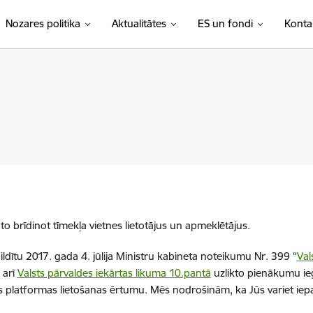
Nozares politika
Aktualitātes
ES un fondi
Konta
o brīdinot tīmekļa vietnes lietotājus un apmeklētājus.
ildītu 2017. gada 4. jūlija Ministru kabineta noteikumu Nr. 399 “
Val
 arī
Valsts pārvaldes iekārtas likuma 10.pantā
uzlikto pienākumu ie
ās platformas lietošanas ērtumu. Mēs nodrošinām, ka Jūs variet iepaz