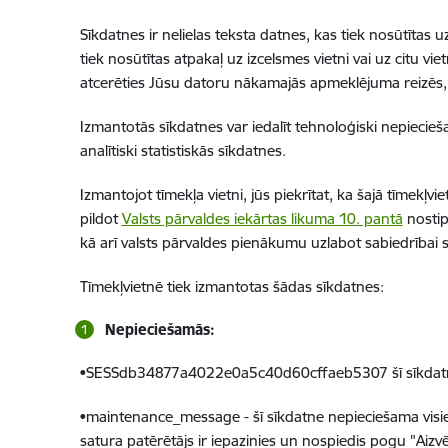
Sīkdatnes ir nelielas teksta datnes, kas tiek nosūtīta
tiek nosūtītas atpakaļ uz izcelsmes vietni vai uz citu vi
atcerēties Jūsu datoru nākamajās apmeklējuma reizēs, tai
Izmantotās sīkdatnes var iedalīt tehnoloģiski nepiecie
analītiski statistiskās sīkdatnes.
Izmantojot tīmekļa vietni, jūs piekrītat, ka šajā tīmekļvi
pildot
Valsts pārvaldes iekārtas likuma 10. pantā
nostip
kā arī valsts pārvaldes pienākumu uzlabot sabiedrībai 
Tīmekļvietnē tiek izmantotas šādas sīkdatnes:
Nepieciešamās:
•SESSdb34877a4022e0a5c40d60cffaeb5307 šī sīkdatne ne
•maintenance_message - šī sīkdatne nepieciešama visiem 
satura patērētājs ir iepazinies un nospiedis pogu "Aizvē