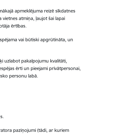
rpmākajā apmeklējuma reizē sīkdatnes
 vietnes atmiņa, ļaujot šai lapai
tāja ērtības.
spējama vai būtiski apgrūtināta, un
rķi uzlabot pakalpojumu kvalitāti,
espējas ērti un pieejami privātpersonai,
zisko personu labā.
s.
atora paziņojumi (tādi, ar kuriem