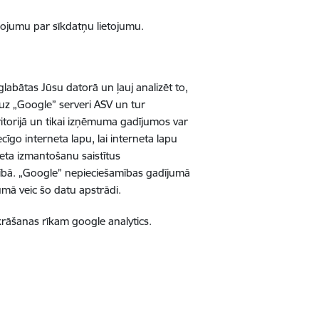
ņojumu par sīkdatņu lietojumu.
abātas Jūsu datorā un ļauj analizēt to,
a uz „Google” serveri ASV un tur
ritorijā un tikai izņēmuma gadījumos var
īgo interneta lapu, lai interneta lapu
neta izmantošanu saistītus
cībā. „Google” nepieciešamības gadījumā
mā veic šo datu apstrādi.
zkrāšanas rīkam google analytics.