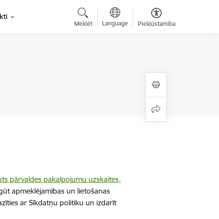
kti
Language
Meklēt
Piekļūstamība
sts pārvaldes pakalpojumu uzskaites,
gūt apmeklējamības un lietošanas
īties ar Sīkdatņu politiku un izdarīt