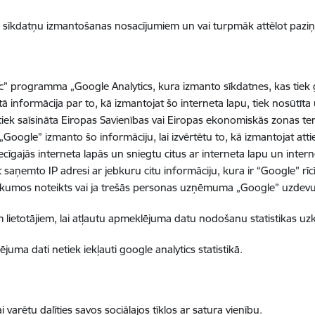
tis sīkdatņu izmantošanas nosacījumiem un vai turpmāk attēlot pazi
” programma „Google Analytics, kura izmanto sīkdatnes, kas tiek gl
tā informācija par to, kā izmantojat šo interneta lapu, tiek nosūtīt
, tiek saīsināta Eiropas Savienības vai Eiropas ekonomiskās zonas te
ogle” izmanto šo informāciju, lai izvērtētu to, kā izmantojat attiec
cīgajās interneta lapās un sniegtu citus ar interneta lapu un inter
saņemto IP adresi ar jebkuru citu informāciju, kura ir “Google” rī
r likumos noteikts vai ja trešās personas uzņēmuma „Google” uzdevu
iem lietotājiem, lai atļautu apmeklējuma datu nodošanu statistikas u
uma dati netiek iekļauti google analytics statistikā.
i varētu dalīties savos sociālajos tīklos ar satura vienību.