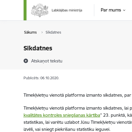
Pāriet uz lapas saturu
Par mums
Sākums
Sīkdatnes
Sīkdatnes
Atskaņot tekstu
Publicēts: 06.10.2020.
Tīmekļvietņu vienotā platforma izmanto sīkdatnes, par t
Tīmekļvietņu vienotā platforma izmanto sīkdatnes, lai p
kvalitātes kontroles sniegšanas kārtība
” 23. punktā, kā
statistikas, lai varētu uzlabot Jūsu Tīmekļvietņu vienot
izvēli, vai sniegt piekrišanu statistiku ieguvei.