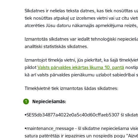
Sīkdatnes ir nelielas teksta datnes, kas tiek nosūtīta
tiek nosūtītas atpakaļ uz izcelsmes vietni vai uz citu vi
atcerēties Jūsu datoru nākamajās apmeklējuma reizēs, tai
Izmantotās sīkdatnes var iedalīt tehnoloģiski nepiecie
analītiski statistiskās sīkdatnes.
Izmantojot tīmekļa vietni, jūs piekrītat, ka šajā tīmekļvi
pildot
Valsts pārvaldes iekārtas likuma 10. pantā
nostip
kā arī valsts pārvaldes pienākumu uzlabot sabiedrībai 
Tīmekļvietnē tiek izmantotas šādas sīkdatnes:
Nepieciešamās:
•SESSdb34877a4022e0a5c40d60cffaeb5307 šī sīkdatne ne
•maintenance_message - šī sīkdatne nepieciešama visiem 
satura patērētājs ir iepazinies un nospiedis pogu "Aizvē