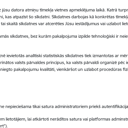
s uz jūsu datora atmiņu tīmekļa vietnes apmeklējuma laikā. Katrā tu
etni, kas atpazīst šo sīkdatni. Sīkdatnes darbojas kā konkrētas tīmekļa
 skaitā sīkdatnes var atcerēties Jūsu iestādījumus vai uzlabot lieto
šamās sīkdatnes, bez kurām pakalpojuma izpilde tehnoloģiski ir neie
etnē ievietotās analītiski statistiskās sīkdatnes tiek izmantotas ar mē
rinātos valsts pārvaldes principus, ka valsts pārvaldi organizē pēc i
sniegto pakalpojumu kvalitāti, vienkāršot un uzlabot procedūras fi
pieciešama tikai satura administratoriem priekš autentifikācija
lietotājiem, lai atkārtoti nerādītos satura vai platformas adminstr
rt").