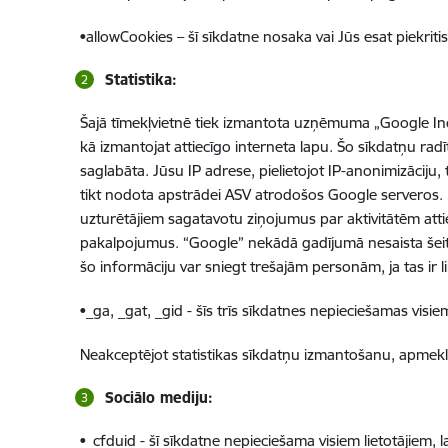
•allowCookies – šī sīkdatne nosaka vai Jūs esat piekri
Statistika:
Šajā tīmekļvietnē tiek izmantota uzņēmuma „Google Inc
kā izmantojat attiecīgo interneta lapu. Šo sīkdatņu radī
saglabāta. Jūsu IP adrese, pielietojot IP-anonimizāciju
tikt nodota apstrādei ASV atrodošos Google serveros. „Go
uzturētājiem sagatavotu ziņojumus par aktivitātēm attie
pakalpojumus. “Google” nekādā gadījumā nesaista šeit 
šo informāciju var sniegt trešajām personām, ja tas i
•_ga, _gat, _gid - šīs trīs sīkdatnes nepieciešamas vis
Neakceptējot statistikas sīkdatņu izmantošanu, apmeklēj
Sociālo mediju:
•_cfduid - šī sīkdatne nepieciešama visiem lietotājiem, la