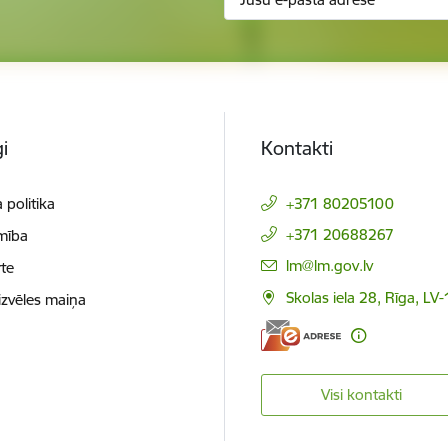
i
Kontakti
 politika
+371 80205100
+371 20688267
mība
E-pasts:
lm@lm.gov.lv
te
Skolas iela 28, Rīga, LV
izvēles maiņa
Visi kontakti