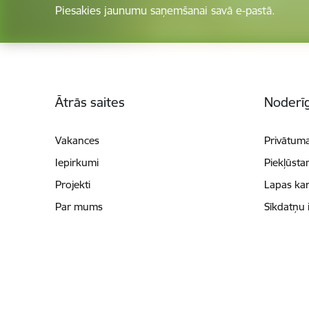
Piesakies jaunumu saņemšanai savā e-pastā.
Kājene
Ātrās saites
Noderīg
Vakances
Privātuma
Iepirkumi
Piekļūsta
Projekti
Lapas kar
Par mums
Sīkdatņu 