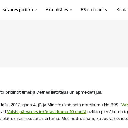
Nozares politika
Aktualitātes
ES un fondi
Konta
o brīdinot tīmekļa vietnes lietotājus un apmeklētājus.
ildītu 2017. gada 4. jūlija Ministru kabineta noteikumu Nr. 399 “
Val
 arī
Valsts pārvaldes iekārtas likuma 10.pantā
uzlikto pienākumu ie
ās platformas lietošanas ērtumu. Mēs nodrošinām, ka Jūs variet iepaz