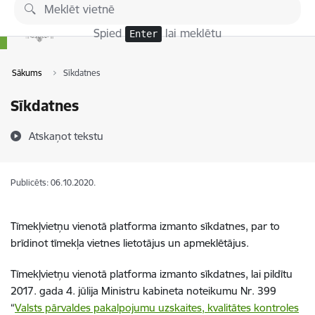
Pāriet uz lapas saturu
Spied
lai meklētu
Enter
Sākums
Sīkdatnes
Sīkdatnes
Atskaņot tekstu
Publicēts: 06.10.2020.
Tīmekļvietņu vienotā platforma izmanto sīkdatnes, par to
brīdinot tīmekļa vietnes lietotājus un apmeklētājus.
Tīmekļvietņu vienotā platforma izmanto sīkdatnes, lai pildītu
2017. gada 4. jūlija Ministru kabineta noteikumu Nr. 399
“
Valsts pārvaldes pakalpojumu uzskaites, kvalitātes kontroles