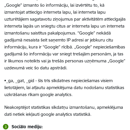
„Google” izmanto šo informāciju, lai izvērtētu to, kā
izmantojat attiecīgo interneta lapu, lai interneta lapu
uzturētājiem sagatavotu ziņojumus par aktivitātēm attiecīgajās
interneta lapās un sniegtu citus ar interneta lapu un interneta
izmantošanu saistītus pakalpojumus. “Google” nekādā
gadījumā nesaista šeit saņemto IP adresi ar jebkuru citu
informāciju, kura ir “Google” rīcībā. „Google” nepieciešamības
gadījumā šo informāciju var sniegt trešajām personām, ja tas
ir likumos noteikts vai ja trešās personas uzņēmuma „Google”
uzdevumā veic šo datu apstrādi.
•_ga, _gat, _gid - šīs trīs sīkdatnes nepieciešamas visiem
lietotājiem, lai atļautu apmeklējuma datu nodošanu statistikas
uzkrāšanas rīkam google analytics.
Neakceptējot statistikas sīkdatņu izmantošanu, apmeklējuma
dati netiek iekļauti google analytics statistikā.
Sociālo mediju: