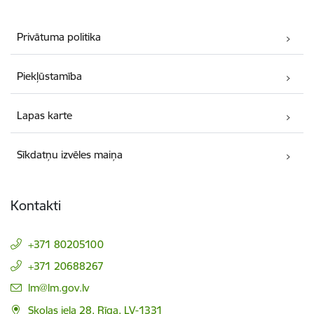
Privātuma politika
Piekļūstamība
Lapas karte
Sīkdatņu izvēles maiņa
Kontakti
+371 80205100
+371 20688267
E-pasts:
lm@lm.gov.lv
Skolas iela 28, Rīga, LV-1331