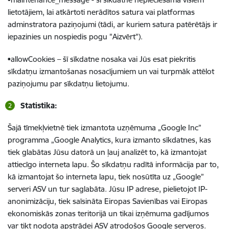
lietotājiem, lai atkārtoti nerādītos satura vai platformas
adminstratora paziņojumi (tādi, ar kuriem satura patērētājs ir
iepazinies un nospiedis pogu "Aizvērt").
•allowCookies – šī sīkdatne nosaka vai Jūs esat piekritis
sīkdatņu izmantošanas nosacījumiem un vai turpmāk attēlot
paziņojumu par sīkdatņu lietojumu.
Statistika:
Šajā tīmekļvietnē tiek izmantota uzņēmuma „Google Inc”
programma „Google Analytics, kura izmanto sīkdatnes, kas
tiek glabātas Jūsu datorā un ļauj analizēt to, kā izmantojat
attiecīgo interneta lapu. Šo sīkdatņu radītā informācija par to,
kā izmantojat šo interneta lapu, tiek nosūtīta uz „Google”
serveri ASV un tur saglabāta. Jūsu IP adrese, pielietojot IP-
anonimizāciju, tiek saīsināta Eiropas Savienības vai Eiropas
ekonomiskās zonas teritorijā un tikai izņēmuma gadījumos
var tikt nodota apstrādei ASV atrodošos Google serveros.