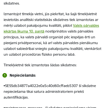
sīkdatnes.
Izmantojot tīmekļa vietni, jūs piekrītat, ka šajā tīmekļvietnē
ievietotās analītiski statistiskās sīkdatnes tiek izmantotas ar
mērķi uzlabot pakalpojumu kvalitāti, pildot
Valsts pārvaldes
iekārtas likuma 10. pantā
nostiprinātos valsts pārvaldes
principus, ka valsts pārvaldi organizē pēc iespējas ērti un
pieejami privātpersonai, kā arī valsts pārvaldes pienākumu
uzlabot sabiedrībai sniegto pakalpojumu kvalitāti, vienkāršot
un uzlabot procedūras fizisko personu labā.
Tīmekļvietnē tiek izmantotas šādas sīkdatnes:
Nepieciešamās:
•SESSdb34877a4022e0a5c40d60cffaeb5307 šī sīkdatne
nepieciešama tikai satura administratoriem priekš
autentifikācijas.
•maintenance_message - šī sīkdatne nepieciešama visiem