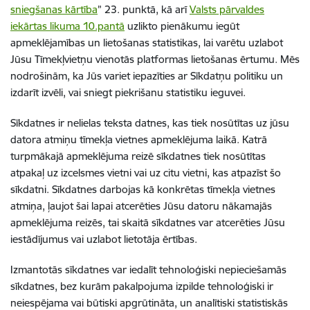
sniegšanas kārtība
” 23. punktā, kā arī
Valsts pārvaldes
iekārtas likuma 10.pantā
uzlikto pienākumu iegūt
apmeklējamības un lietošanas statistikas, lai varētu uzlabot
Jūsu Tīmekļvietņu vienotās platformas lietošanas ērtumu. Mēs
nodrošinām, ka Jūs variet iepazīties ar Sīkdatņu politiku un
izdarīt izvēli, vai sniegt piekrišanu statistiku ieguvei.
Sīkdatnes ir nelielas teksta datnes, kas tiek nosūtītas uz jūsu
datora atmiņu tīmekļa vietnes apmeklējuma laikā. Katrā
turpmākajā apmeklējuma reizē sīkdatnes tiek nosūtītas
atpakaļ uz izcelsmes vietni vai uz citu vietni, kas atpazīst šo
sīkdatni. Sīkdatnes darbojas kā konkrētas tīmekļa vietnes
atmiņa, ļaujot šai lapai atcerēties Jūsu datoru nākamajās
apmeklējuma reizēs, tai skaitā sīkdatnes var atcerēties Jūsu
iestādījumus vai uzlabot lietotāja ērtības.
Izmantotās sīkdatnes var iedalīt tehnoloģiski nepieciešamās
sīkdatnes, bez kurām pakalpojuma izpilde tehnoloģiski ir
neiespējama vai būtiski apgrūtināta, un analītiski statistiskās