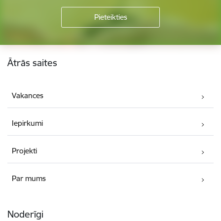
Kājene
Ātrās saites
Vakances
Iepirkumi
Projekti
Par mums
Noderīgi