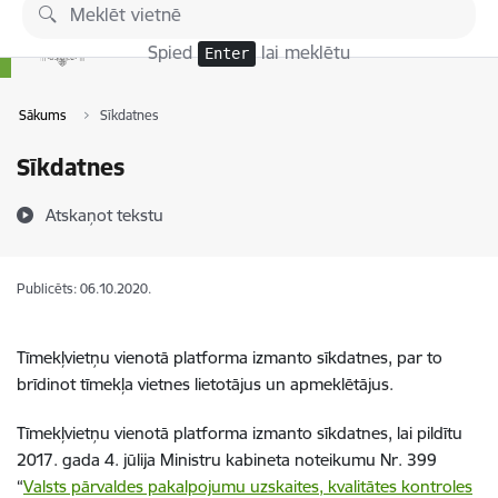
Pāriet uz lapas saturu
Spied
lai meklētu
Enter
Sākums
Sīkdatnes
Sīkdatnes
Atskaņot tekstu
Publicēts: 06.10.2020.
Tīmekļvietņu vienotā platforma izmanto sīkdatnes, par to
brīdinot tīmekļa vietnes lietotājus un apmeklētājus.
Tīmekļvietņu vienotā platforma izmanto sīkdatnes, lai pildītu
2017. gada 4. jūlija Ministru kabineta noteikumu Nr. 399
“
Valsts pārvaldes pakalpojumu uzskaites, kvalitātes kontroles