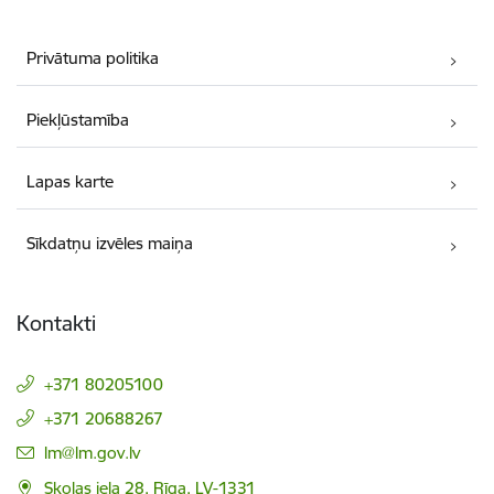
Privātuma politika
Piekļūstamība
Lapas karte
Sīkdatņu izvēles maiņa
Kontakti
+371 80205100
+371 20688267
E-pasts:
lm@lm.gov.lv
Skolas iela 28, Rīga, LV-1331