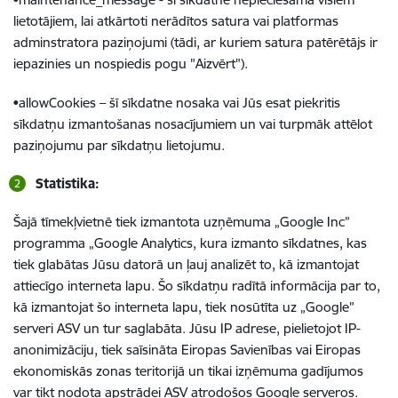
lietotājiem, lai atkārtoti nerādītos satura vai platformas
adminstratora paziņojumi (tādi, ar kuriem satura patērētājs ir
iepazinies un nospiedis pogu "Aizvērt").
•allowCookies – šī sīkdatne nosaka vai Jūs esat piekritis
sīkdatņu izmantošanas nosacījumiem un vai turpmāk attēlot
paziņojumu par sīkdatņu lietojumu.
Statistika:
Šajā tīmekļvietnē tiek izmantota uzņēmuma „Google Inc”
programma „Google Analytics, kura izmanto sīkdatnes, kas
tiek glabātas Jūsu datorā un ļauj analizēt to, kā izmantojat
attiecīgo interneta lapu. Šo sīkdatņu radītā informācija par to,
kā izmantojat šo interneta lapu, tiek nosūtīta uz „Google”
serveri ASV un tur saglabāta. Jūsu IP adrese, pielietojot IP-
anonimizāciju, tiek saīsināta Eiropas Savienības vai Eiropas
ekonomiskās zonas teritorijā un tikai izņēmuma gadījumos
var tikt nodota apstrādei ASV atrodošos Google serveros.