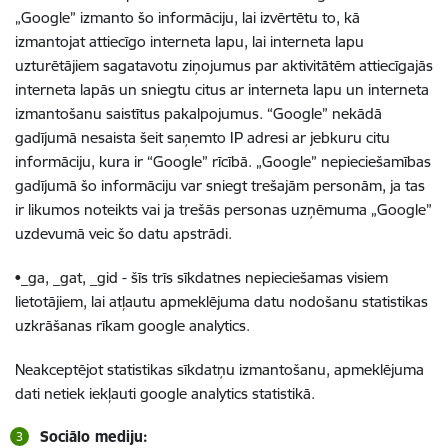
„Google” izmanto šo informāciju, lai izvērtētu to, kā
izmantojat attiecīgo interneta lapu, lai interneta lapu
uzturētājiem sagatavotu ziņojumus par aktivitātēm attiecīgajās
interneta lapās un sniegtu citus ar interneta lapu un interneta
izmantošanu saistītus pakalpojumus. “Google” nekādā
gadījumā nesaista šeit saņemto IP adresi ar jebkuru citu
informāciju, kura ir “Google” rīcībā. „Google” nepieciešamības
gadījumā šo informāciju var sniegt trešajām personām, ja tas
ir likumos noteikts vai ja trešās personas uzņēmuma „Google”
uzdevumā veic šo datu apstrādi.
•_ga, _gat, _gid - šīs trīs sīkdatnes nepieciešamas visiem
lietotājiem, lai atļautu apmeklējuma datu nodošanu statistikas
uzkrāšanas rīkam google analytics.
Neakceptējot statistikas sīkdatņu izmantošanu, apmeklējuma
dati netiek iekļauti google analytics statistikā.
Sociālo mediju: