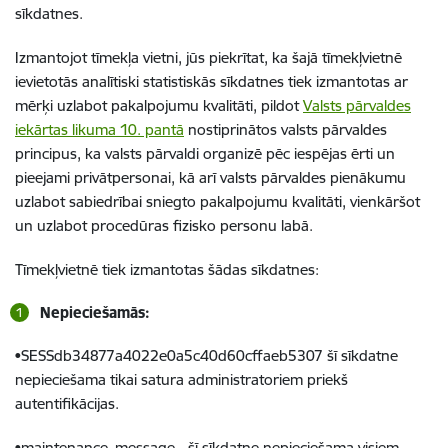
sīkdatnes.
Izmantojot tīmekļa vietni, jūs piekrītat, ka šajā tīmekļvietnē
ievietotās analītiski statistiskās sīkdatnes tiek izmantotas ar
mērķi uzlabot pakalpojumu kvalitāti, pildot
Valsts pārvaldes
iekārtas likuma 10. pantā
nostiprinātos valsts pārvaldes
principus, ka valsts pārvaldi organizē pēc iespējas ērti un
pieejami privātpersonai, kā arī valsts pārvaldes pienākumu
uzlabot sabiedrībai sniegto pakalpojumu kvalitāti, vienkāršot
un uzlabot procedūras fizisko personu labā.
Tīmekļvietnē tiek izmantotas šādas sīkdatnes:
Nepieciešamās:
•SESSdb34877a4022e0a5c40d60cffaeb5307 šī sīkdatne
nepieciešama tikai satura administratoriem priekš
autentifikācijas.
•maintenance_message - šī sīkdatne nepieciešama visiem