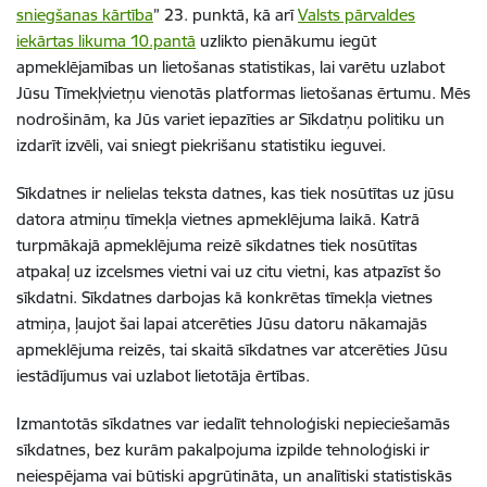
sniegšanas kārtība
” 23. punktā, kā arī
Valsts pārvaldes
iekārtas likuma 10.pantā
uzlikto pienākumu iegūt
apmeklējamības un lietošanas statistikas, lai varētu uzlabot
Jūsu Tīmekļvietņu vienotās platformas lietošanas ērtumu. Mēs
nodrošinām, ka Jūs variet iepazīties ar Sīkdatņu politiku un
izdarīt izvēli, vai sniegt piekrišanu statistiku ieguvei.
Sīkdatnes ir nelielas teksta datnes, kas tiek nosūtītas uz jūsu
datora atmiņu tīmekļa vietnes apmeklējuma laikā. Katrā
turpmākajā apmeklējuma reizē sīkdatnes tiek nosūtītas
atpakaļ uz izcelsmes vietni vai uz citu vietni, kas atpazīst šo
sīkdatni. Sīkdatnes darbojas kā konkrētas tīmekļa vietnes
atmiņa, ļaujot šai lapai atcerēties Jūsu datoru nākamajās
apmeklējuma reizēs, tai skaitā sīkdatnes var atcerēties Jūsu
iestādījumus vai uzlabot lietotāja ērtības.
Izmantotās sīkdatnes var iedalīt tehnoloģiski nepieciešamās
sīkdatnes, bez kurām pakalpojuma izpilde tehnoloģiski ir
neiespējama vai būtiski apgrūtināta, un analītiski statistiskās