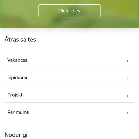
Kājene
Ātrās saites
Vakances
Iepirkumi
Projekti
Par mums
Noderīgi