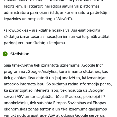
lietotājiem, lai atkārtoti nerādītos satura vai platformas
adminstratora paziņojumi (tādi, ar kuriem satura patērētājs ir
iepazinies un nospiedis pogu "Aizvērt").
•allowCookies – šī sīkdatne nosaka vai Jūs esat piekritis
sīkdatņu izmantošanas nosacījumiem un vai turpmāk attēlot
paziņojumu par sīkdatņu lietojumu.
Statistika:
Šajā tīmekļvietnē tiek izmantota uzņēmuma „Google Inc”
programma „Google Analytics, kura izmanto sīkdatnes, kas
tiek glabātas Jūsu datorā un ļauj analizēt to, kā izmantojat
attiecīgo interneta lapu. Šo sīkdatņu radītā informācija par to,
kā izmantojat šo interneta lapu, tiek nosūtīta uz „Google”
serveri ASV un tur saglabāta. Jūsu IP adrese, pielietojot IP-
anonimizāciju, tiek saīsināta Eiropas Savienības vai Eiropas
ekonomiskās zonas teritorijā un tikai izņēmuma gadījumos
var tikt nodota apstrādei ASV atrodošos Google serveros.