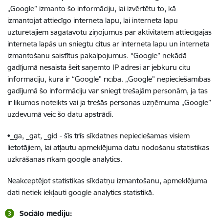
„Google” izmanto šo informāciju, lai izvērtētu to, kā
izmantojat attiecīgo interneta lapu, lai interneta lapu
uzturētājiem sagatavotu ziņojumus par aktivitātēm attiecīgajās
interneta lapās un sniegtu citus ar interneta lapu un interneta
izmantošanu saistītus pakalpojumus. “Google” nekādā
gadījumā nesaista šeit saņemto IP adresi ar jebkuru citu
informāciju, kura ir “Google” rīcībā. „Google” nepieciešamības
gadījumā šo informāciju var sniegt trešajām personām, ja tas
ir likumos noteikts vai ja trešās personas uzņēmuma „Google”
uzdevumā veic šo datu apstrādi.
•_ga, _gat, _gid - šīs trīs sīkdatnes nepieciešamas visiem
lietotājiem, lai atļautu apmeklējuma datu nodošanu statistikas
uzkrāšanas rīkam google analytics.
Neakceptējot statistikas sīkdatņu izmantošanu, apmeklējuma
dati netiek iekļauti google analytics statistikā.
Sociālo mediju: