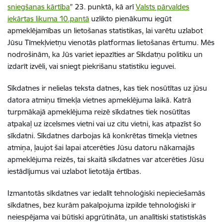
sniegšanas kārtība
” 23. punktā, kā arī
Valsts pārvaldes
iekārtas likuma 10.pantā
uzlikto pienākumu iegūt
apmeklējamības un lietošanas statistikas, lai varētu uzlabot
Jūsu Tīmekļvietņu vienotās platformas lietošanas ērtumu. Mēs
nodrošinām, ka Jūs variet iepazīties ar Sīkdatņu politiku un
izdarīt izvēli, vai sniegt piekrišanu statistiku ieguvei.
Sīkdatnes ir nelielas teksta datnes, kas tiek nosūtītas uz jūsu
datora atmiņu tīmekļa vietnes apmeklējuma laikā. Katrā
turpmākajā apmeklējuma reizē sīkdatnes tiek nosūtītas
atpakaļ uz izcelsmes vietni vai uz citu vietni, kas atpazīst šo
sīkdatni. Sīkdatnes darbojas kā konkrētas tīmekļa vietnes
atmiņa, ļaujot šai lapai atcerēties Jūsu datoru nākamajās
apmeklējuma reizēs, tai skaitā sīkdatnes var atcerēties Jūsu
iestādījumus vai uzlabot lietotāja ērtības.
Izmantotās sīkdatnes var iedalīt tehnoloģiski nepieciešamās
sīkdatnes, bez kurām pakalpojuma izpilde tehnoloģiski ir
neiespējama vai būtiski apgrūtināta, un analītiski statistiskās