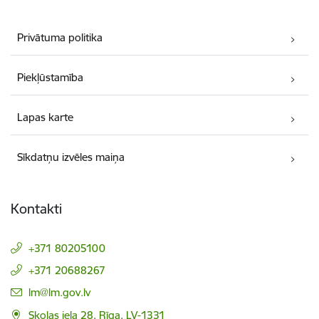
Privātuma politika
Piekļūstamība
Lapas karte
Sīkdatņu izvēles maiņa
Kontakti
+371 80205100
+371 20688267
E-pasts:
lm@lm.gov.lv
Skolas iela 28, Rīga, LV-1331