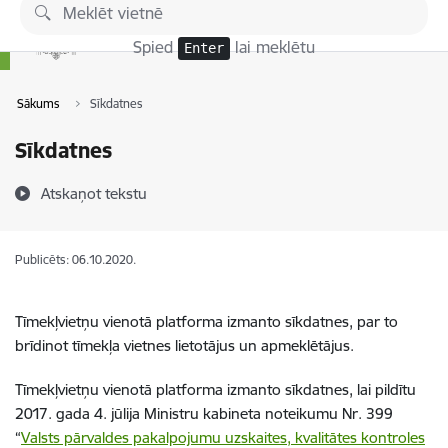
Pāriet uz lapas saturu
Spied
lai meklētu
Enter
Sākums
Sīkdatnes
Sīkdatnes
Atskaņot tekstu
Publicēts: 06.10.2020.
Tīmekļvietņu vienotā platforma izmanto sīkdatnes, par to
brīdinot tīmekļa vietnes lietotājus un apmeklētājus.
Tīmekļvietņu vienotā platforma izmanto sīkdatnes, lai pildītu
2017. gada 4. jūlija Ministru kabineta noteikumu Nr. 399
“
Valsts pārvaldes pakalpojumu uzskaites, kvalitātes kontroles