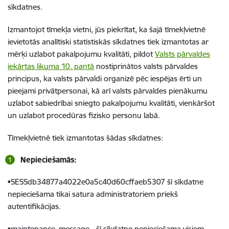
sīkdatnes.
Izmantojot tīmekļa vietni, jūs piekrītat, ka šajā tīmekļvietnē
ievietotās analītiski statistiskās sīkdatnes tiek izmantotas ar
mērķi uzlabot pakalpojumu kvalitāti, pildot
Valsts pārvaldes
iekārtas likuma 10. pantā
nostiprinātos valsts pārvaldes
principus, ka valsts pārvaldi organizē pēc iespējas ērti un
pieejami privātpersonai, kā arī valsts pārvaldes pienākumu
uzlabot sabiedrībai sniegto pakalpojumu kvalitāti, vienkāršot
un uzlabot procedūras fizisko personu labā.
Tīmekļvietnē tiek izmantotas šādas sīkdatnes:
Nepieciešamās:
•SESSdb34877a4022e0a5c40d60cffaeb5307 šī sīkdatne
nepieciešama tikai satura administratoriem priekš
autentifikācijas.
•maintenance_message - šī sīkdatne nepieciešama visiem