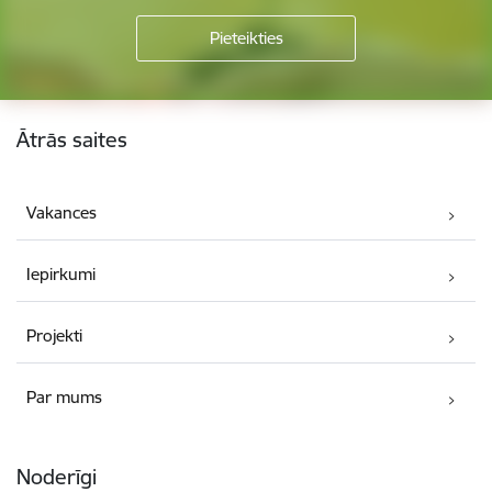
Kājene
Ātrās saites
Vakances
Iepirkumi
Projekti
Par mums
Noderīgi