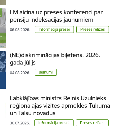
LM aicina uz preses konferenci par
pensiju indeksācijas jaunumiem
Informācija presei
Preses relīzes
06.08.2026.
(NE)diskriminācijas biļetens. 2026.
gada jūlijs
Jaunumi
04.08.2026.
Labklājības ministrs Reinis Uzulnieks
reģionālajās vizītēs apmeklēs Tukuma
un Talsu novadus
Informācija presei
Preses relīzes
30.07.2026.