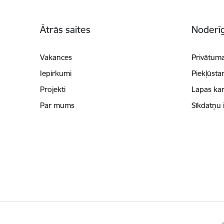
Kājene
Ātrās saites
Noderīg
Vakances
Privātuma
Iepirkumi
Piekļūsta
Projekti
Lapas kar
Par mums
Sīkdatņu 