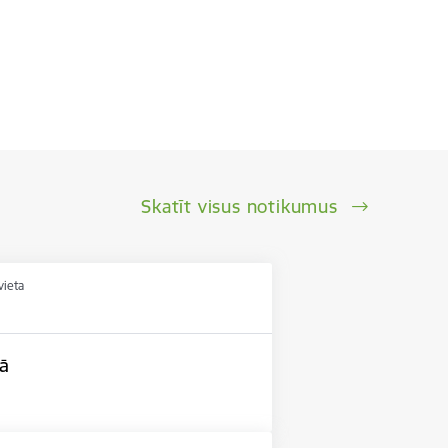
Skatīt visus notikumus
vieta
lā