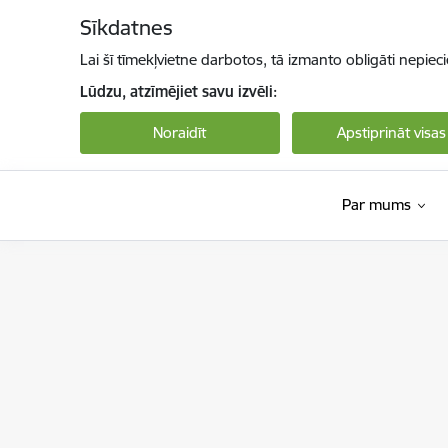
Pāriet uz lapas saturu
Sīkdatnes
Lai šī tīmekļvietne darbotos, tā izmanto obligāti nepiec
Lūdzu, atzīmējiet savu izvēli:
Noraidīt
Apstiprināt visas
Par mums
Labklājības ministrija