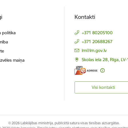
i
Kontakti
 politika
+371 80205100
+371 20688267
mība
E-pasts:
lm@lm.gov.lv
te
Skolas iela 28, Rīga, LV
izvēles maiņa
Visi kontakti
© 2026 Labklājības ministrija, publicētā satura visas tiesības aizsargātas.