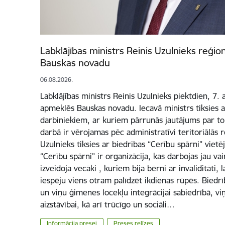
Labklājības ministrs Reinis Uzulnieks reģio
Bauskas novadu
06.08.2026.
Labklājības ministrs Reinis Uzulnieks piektdien, 7. 
apmeklēs Bauskas novadu. Iecavā ministrs tiksies ar
darbiniekiem, ar kuriem pārrunās jautājums par to
darbā ir vērojamas pēc administratīvi teritoriālās
Uzulnieks tiksies ar biedrības “Cerību spārni” vietē
“Cerību spārni” ir organizācija, kas darbojas jau va
izveidoja vecāki , kuriem bija bērni ar invaliditāti,
iespēju viens otram palīdzēt ikdienas rūpēs. Biedrība
un viņu ģimenes locekļu integrācijai sabiedrībā, vi
aizstāvībai, kā arī trūcīgo un sociāli…
Informācija presei
Preses relīzes