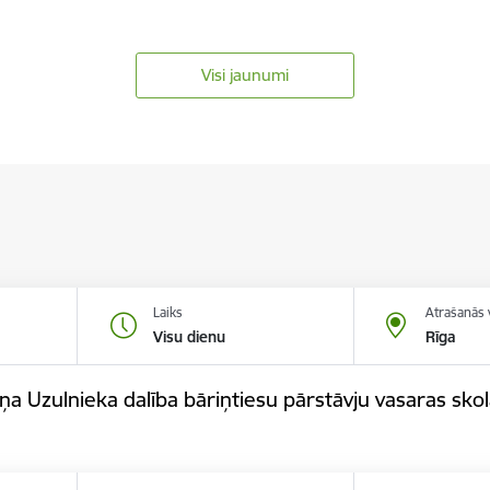
Visi jaunumi
Laiks
Atrašanās 
Visu dienu
Rīga
iņa Uzulnieka dalība bāriņtiesu pārstāvju vasaras sko