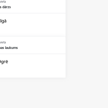
vieta
s dārzs
īgā
vieta
bas laukums
Ogrē