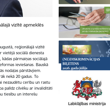
nālajā vizītē apmeklēs
augustā, reģionālajā vizītē
 vietējā sociālā dienesta
, kādas pārmaiņas sociālajā
 reformas ieviešanas. Bauskā
jās nodaļas pārstāvjiem.
irāk nekā 20 gadus. To
 lai nezaudētu cerību un rastu
 palīdz cilvēku ar invaliditāti
ņu tiesību un interešu