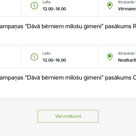
Laiks
Atrašanās 
12.00–18.00
Vērmane
s kampaņas “Dāvā bērniem mīlošu ģimeni” pasākums R
Laiks
Atrašanās 
12.00–16.00
Neatkarī
s kampaņas “Dāvā bērniem mīlošu ģimeni” pasākums 
Visi notikumi