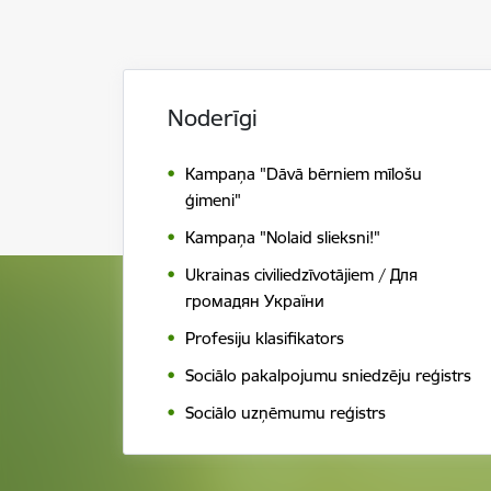
Noderīgi
Kampaņa "Dāvā bērniem mīlošu
ģimeni"
Kampaņa "Nolaid slieksni!"
Ukrainas civiliedzīvotājiem / Для
громадян України
Profesiju klasifikators
Sociālo pakalpojumu sniedzēju reģistrs
Sociālo uzņēmumu reģistrs