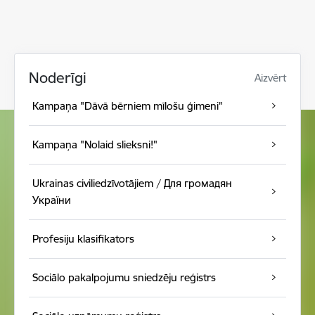
Noderīgi
Aizvērt
Kampaņa "Dāvā bērniem mīlošu ģimeni"
Kampaņa "Nolaid slieksni!"
Ukrainas civiliedzīvotājiem / Для громадян
України
Profesiju klasifikators
Sociālo pakalpojumu sniedzēju reģistrs