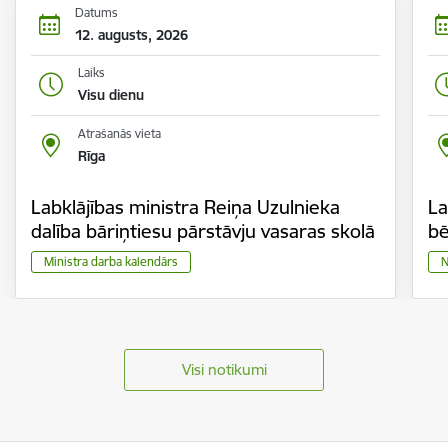
Datums
12. augusts, 2026
Laiks
Visu dienu
Atrašanās vieta
Rīga
Labklājības ministra Reiņa Uzulnieka
La
dalība bāriņtiesu pārstāvju vasaras skolā
bē
Ministra darba kalendārs
N
Visi notikumi