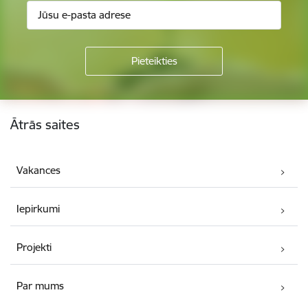
Kājene
Ātrās saites
Vakances
Iepirkumi
Projekti
Par mums