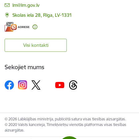
E-pasts:
lm@lm.gov.lv
Skolas iela 28, Rīga, LV-1331
Visi kontakti
Sekojiet mums
© 2026 Labklājības ministrija, publicētā satura visas tiesības aizsargātas.
© 2020 Valsts kanceleja, Tīmekļvietņu vienotās platformas visas tiesības
aizsargātas.