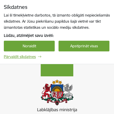
Pāriet uz lapas saturu
Sīkdatnes
Spied
lai meklētu
Enter
Lai šī tīmekļvietne darbotos, tā izmanto obligāti nepieciešamās
sīkdatnes. Ar Jūsu piekrišanu papildus šajā vietnē var tikt
izmantotas statistikas un sociālo mediju sīkdatnes.
Lūdzu, atzīmējiet savu izvēli:
Noraidīt
Apstiprināt visas
Pārvaldīt sīkdatnes
Labklājības ministrija