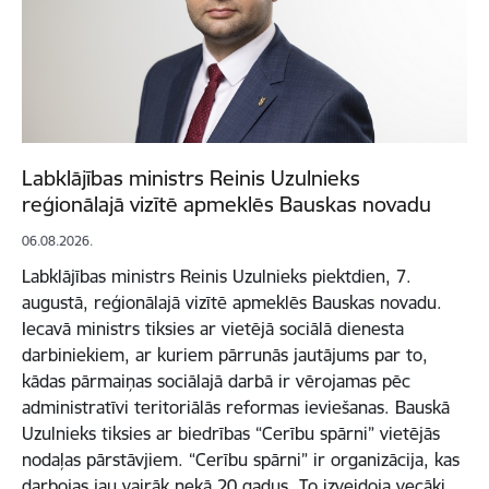
Labklājības ministrs Reinis Uzulnieks
reģionālajā vizītē apmeklēs Bauskas novadu
06.08.2026.
Labklājības ministrs Reinis Uzulnieks piektdien, 7.
augustā, reģionālajā vizītē apmeklēs Bauskas novadu.
Iecavā ministrs tiksies ar vietējā sociālā dienesta
darbiniekiem, ar kuriem pārrunās jautājums par to,
kādas pārmaiņas sociālajā darbā ir vērojamas pēc
administratīvi teritoriālās reformas ieviešanas. Bauskā
Uzulnieks tiksies ar biedrības “Cerību spārni” vietējās
nodaļas pārstāvjiem. “Cerību spārni” ir organizācija, kas
darbojas jau vairāk nekā 20 gadus. To izveidoja vecāki ,