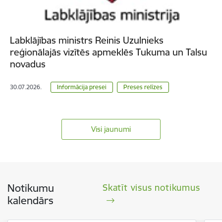
Labklājības ministrs Reinis Uzulnieks
reģionālajās vizītēs apmeklēs Tukuma un Talsu
novadus
30.07.2026.
Informācija presei
Preses relīzes
Visi jaunumi
Notikumu
Skatīt visus notikumus
kalendārs