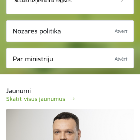
Sociālo uzņēmumu reģistrs
Nozares politika
Atvērt
Par ministriju
Atvērt
Jaunumi
Skatīt visus jaunumus