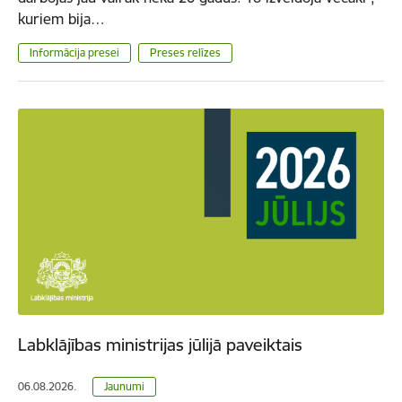
kuriem bija…
Informācija presei
Preses relīzes
Labklājības ministrijas jūlijā paveiktais
06.08.2026.
Jaunumi