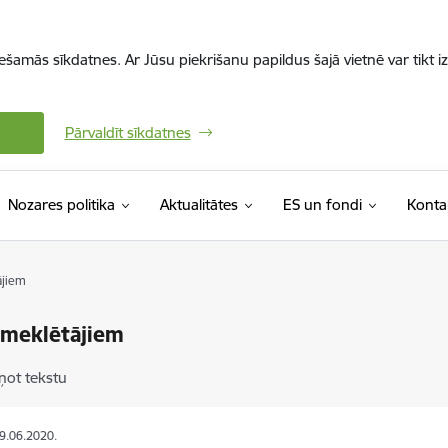
iešamās sīkdatnes. Ar Jūsu piekrišanu papildus šajā vietnē var tikt i
Pārvaldīt sīkdatnes
Nozares politika
Aktualitātes
ES un fondi
Konta
ājiem
 meklētājiem
ņot tekstu
29.06.2020.