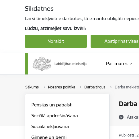
Pāriet uz lapas saturu
Sīkdatnes
Lai šī tīmekļvietne darbotos, tā izmanto obligāti nepiec
Lūdzu, atzīmējiet savu izvēli:
Noraidīt
Apstiprināt visas
Par mums
Sākums
Nozares politika
Darba tirgus
Darba meklēt
Darba
Pensijas un pabalsti
Sociālā apdrošināšana
Atska
Sociālā iekļaušana
Publicēts: 
Ģimene un bērni