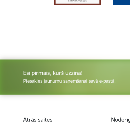
Esi pirmais, kurš uzzina!
Piesakies jaunumu saņemšanai savā e-pastā.
Kājene
Ātrās saites
Noderīg