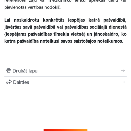
references zāļu
vai medicīnisko ierīču
aptiekas cenu (ar
pievienotās vērtības nodokli).
Lai noskaidrotu konkrētās iespējas katrā pašvaldībā,
jāvēršas savā pašvaldībā vai pašvaldības sociālajā dienestā
(iespējams pašvaldības tīmekļa vietnē) un jānoskaidro, ko
katra pašvaldība noteikusi savos saistošajos noteikumos.
Drukāt lapu
Dalīties