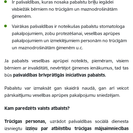
Ir pašvaldības, kuras nosaka pabalstu briļļu iegādei
visbiežāk bērniem no trūcīgām un maznodrošinātām
ģimenēm.
Vairākas pašvaldības ir noteikušas pabalstu stomatologa
pakalpojumiem, zobu protezēšanai, veselības aprūpes
pakalpojumiem un izmeklējumiem personām no trūcīgām
un maznodrošinātām ģimenēm u.c.
Ja pabalsts veselības aprūpei noteikts, piemēram, visiem
bērniem ar invaliditāti, nevērtējot ģimenes ienākumus, tad tas
būs
pašvaldības brīvprātīgās iniciatīvas pabalsts.
Pabalstu var izmaksāt gan skaidrā naudā, gan arī veicot
pārskaitījumu veselības aprūpes pakalpojumu sniedzējam.
Kam paredzēts valsts atbalsts?
Trūcīgas personas,
uzrādot pašvaldības sociālā dienesta
izsniegtu
izziņu par atbilstību trūcīgas mājsaimniecības