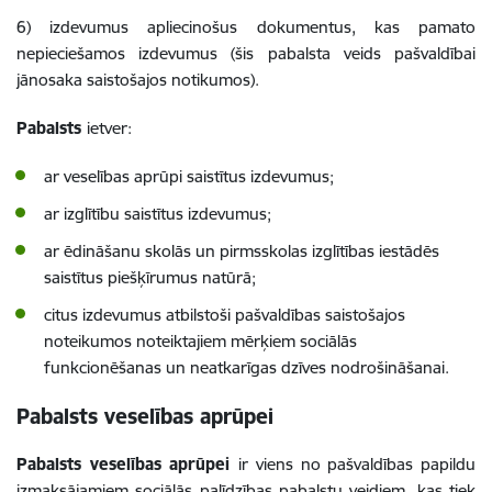
6) izdevumus apliecinošus dokumentus, kas pamato
nepieciešamos izdevumus (š
is pabalsta veids pašvaldībai
jānosaka saistošajos notikumos).
Pabalsts
ietver:
ar veselības aprūpi saistītus izdevumus;
ar izglītību saistītus izdevumus;
ar ēdināšanu skolās un pirmsskolas izglītības iestādēs
saistītus piešķīrumus natūrā;
citus izdevumus atbilstoši pašvaldības saistošajos
noteikumos noteiktajiem mērķiem sociālās
funkcionēšanas un neatkarīgas dzīves nodrošināšanai.
Pabalsts veselības aprūpei
Pabalsts veselības aprūpei
ir viens no pašvaldības papildu
izmaksājamiem sociālās palīdzības pabalstu veidiem, kas tiek