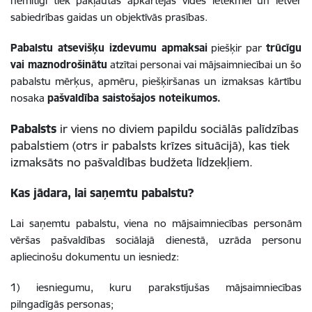
nemitīgi tiek pakļautas apkārtējās vides ietekmei un ietver
sabiedrības gaidas un objektīvās prasības.
Pabalstu atsevišķu izdevumu apmaksai
piešķir par
trūcīgu
vai maznodrošinātu
atzītai personai vai mājsaimniecībai un šo
pabalstu mērķus, apmēru, piešķiršanas un izmaksas kārtību
nosaka
pašvaldība saistošajos noteikumos.
Pabalsts
ir viens no diviem
papildu
sociālās palīdzības
pabalstiem (otrs ir pabalsts krīzes situācijā), kas tiek
izmaksāts no pašvaldības budžeta līdzekļiem.
Kas jādara, lai saņemtu pabalstu?
Lai saņemtu pabalstu, viena no mājsaimniecības personām
vēršas pašvaldības sociālajā dienestā, uzrāda personu
apliecinošu dokumentu un iesniedz
:
1) iesniegumu, kuru parakstījušas mājsaimniecības
pilngadīgās personas;