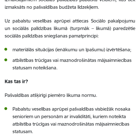
izmaksāts no pašvaldības budžeta līdzekļiem.
Uz pabalstu veselības aprūpei attiecas Sociālo pakalpojumu
un sociālās palīdzības likumā (turpmāk – likumā) paredzētie
sociālās palīdzības sniegšanas pamatprincipi:
materiālās situācijas (
ienākumu un īpašumu
)
izvērtēšana;
atbilstības
trūcīgas
vai
maznodrošinātas
mājsaimniecības
statusam noteikšana.
Kas tas ir?
Pašvaldības atšķirīgi piemēro likuma normu.
Pabalstu veselības aprūpei pašvaldības visbiežāk nosaka
senioriem un personām ar invaliditāti, kuriem noteikta
atbilstība trūcīgas vai maznodrošinātas mājsaimniecības
statusam.