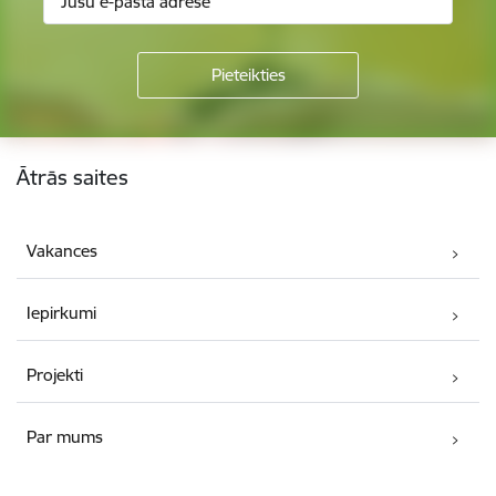
Kājene
Ātrās saites
Vakances
Iepirkumi
Projekti
Par mums