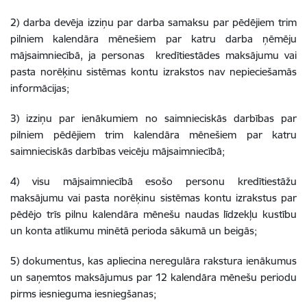
2)
darba devēja izziņu par darba samaksu par pēdējiem trim
pilniem kalendāra mēnešiem par katru darba ņēmēju
mājsaimniecībā, ja personas kredītiestādes maksājumu vai
pasta norēķinu sistēmas kontu izrakstos nav nepieciešamās
informācijas;
3) izziņu par ienākumiem no saimnieciskās darbības
par
pilniem pēdējiem trim kalendāra mēnešiem par katru
saimnieciskās darbības veicēju mājsaimniecībā;
4) visu mājsaimniecībā esošo personu kredītiestāžu
maksājumu vai pasta norēķinu sistēmas kontu izrakstus par
pēdējo trīs pilnu kalendāra mēnešu naudas līdzekļu kustību
un konta atlikumu minētā perioda sākumā un beigās;
5) dokumentus, kas apliecina neregulāra rakstura ienākumus
un saņemtos maksājumus
par 12 kalendāra mēnešu periodu
pirms iesnieguma iesniegšanas;