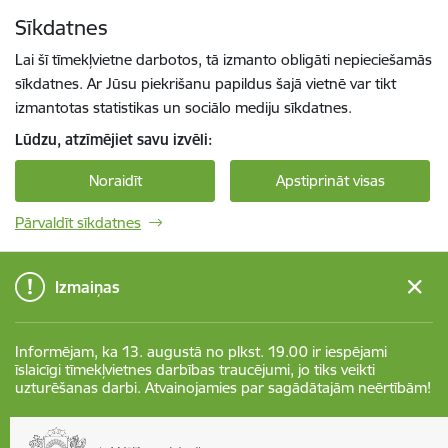
Pāriet uz lapas saturu
Sīkdatnes
Spied
lai meklētu
Enter
Lai šī tīmekļvietne darbotos, tā izmanto obligāti nepieciešamās
sīkdatnes. Ar Jūsu piekrišanu papildus šajā vietnē var tikt
izmantotas statistikas un sociālo mediju sīkdatnes.
Lūdzu, atzīmējiet savu izvēli:
Noraidīt
Apstiprināt visas
Pārvaldīt sīkdatnes
Izmaiņas
Informējam, ka 13. augustā no plkst. 19.00 ir iespējami
īslaicīgi tīmekļvietnes darbības traucējumi, jo tiks veikti
uzturēšanas darbi. Atvainojamies par sagādātajām neērtībām!