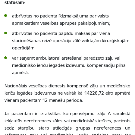
statusam
:
atbrīvotas no pacienta līdzmaksājuma par valsts
apmaksātiem veselības aprūpes pakalpojumiem;
atbrīvotas no pacienta papildu maksas par vienā
stacionēšanas reizē operāciju zālē veiktajām ķirurģiskajām
operācijām;
var saņemt ambulatorai ārstēšanai paredzēto zāļu vai
medicīnisko ierīču iegādes izdevumu kompensāciju pilnā
apmērā.
Nacionālais veselības dienests kompensē zāļu un medicīnisko
ierīču iegādes izdevumus ne vairāk kā 14228,72 eiro apmērā
vienam pacientam 12 mēnešu periodā.
Ja pacientam ir izrakstītas kompensējamo zāļu A sarakstā
iekļautās nereferences zāles vai medicīniskās ierīces, pacients
sedz starpību starp attiecīgās grupas nereferences un