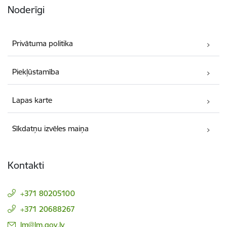
Noderīgi
Privātuma politika
Piekļūstamība
Lapas karte
Sīkdatņu izvēles maiņa
Kontakti
+371 80205100
+371 20688267
E-pasts:
lm@lm.gov.lv