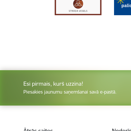
Esi pirmais, kurš uzzina!
Piesakies jaunumu saņemšanai savā e-pastā.
Kājene
Ātrās saites
Noderīg