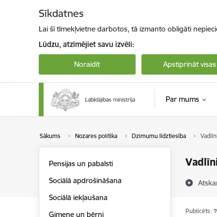
Pāriet uz lapas saturu
Sīkdatnes
Lai šī tīmekļvietne darbotos, tā izmanto obligāti nepiec
Lūdzu, atzīmējiet savu izvēli:
Noraidīt
Apstiprināt visas
Par mums
Sākums
Nozares politika
Dzimumu līdztiesība
Vadlīn
Vadlīn
Pensijas un pabalsti
Sociālā apdrošināšana
Atska
Sociālā iekļaušana
Publicēts: 
Ģimene un bērni