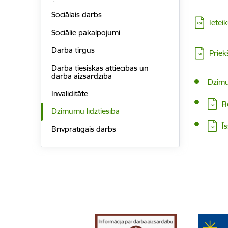
Sociālais darbs
Lejupielā
Ietei
Sociālie pakalpojumi
Darba tirgus
Lejupielā
Priek
Darba tiesiskās attiecības un
darba aizsardzība
Dzimu
Invaliditāte
Lejupi
R
Dzimumu līdztiesība
Lejupi
Ī
Brīvprātīgais darbs