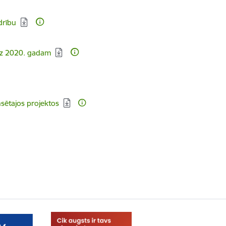
drību
līdz 2020. gadam
nsētajos projektos