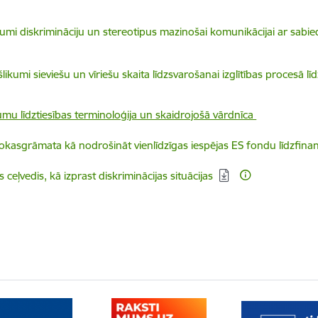
dēt:
kumi diskrimināciju un stereotipus mazinošai komunikācijai ar sabie
dēt:
šlikumi sieviešu un vīriešu skaita līdzsvarošanai izglītības procesā 
mu līdztiesības terminoloģija un skaidrojošā vārdnīca
elādēt:
okasgrāmata kā nodrošināt vienlīdzīgas iespējas ES fondu līdzfina
elādēt:
ss ceļvedis, kā izprast diskriminācijas situācijas