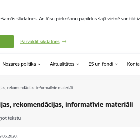
iešamās sīkdatnes. Ar Jūsu piekrišanu papildus šajā vietnē var tikt i
Pārvaldīt sīkdatnes
Nozares politika
Aktualitātes
ES un fondi
Konta
ijas, rekomendācijas, informatīvie materiāli
ijas, rekomendācijas, informatīvie materiāli
ņot tekstu
19.06.2020.