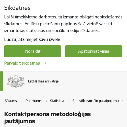
Pāriet uz lapas saturu
Sīkdatnes
Spied
lai meklētu
Enter
Lai šī tīmekļvietne darbotos, tā izmanto obligāti nepieciešamās
sīkdatnes. Ar Jūsu piekrišanu papildus šajā vietnē var tikt
izmantotas statistikas un sociālo mediju sīkdatnes.
Lūdzu, atzīmējiet savu izvēli:
Noraidīt
Apstiprināt visas
Pārvaldīt sīkdatnes
Sākums
Par mums
Statistika
Statistika sociālo pakalpojumu un s
Kontaktpersona metodoloģijas
jautājumos