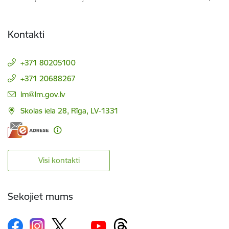
Kontakti
+371 80205100
+371 20688267
E-pasts:
lm@lm.gov.lv
Skolas iela 28, Rīga, LV-1331
Visi kontakti
Sekojiet mums