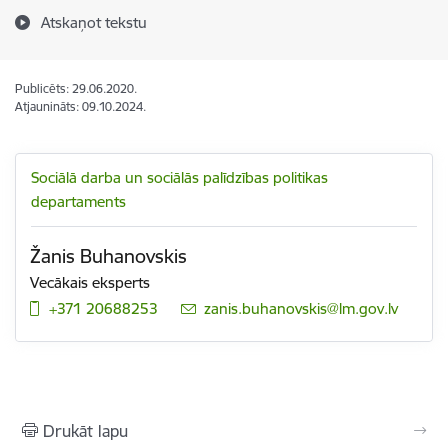
Atskaņot tekstu
Publicēts: 29.06.2020.
Atjaunināts: 09.10.2024.
Sociālā darba un sociālās palīdzības politikas
departaments
Žanis Buhanovskis
Vecākais eksperts
+371 20688253
E-pasts:
zanis.buhanovskis@lm.gov.lv
Drukāt lapu