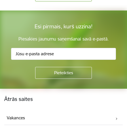
Esi pirmais, kurš uzzina!
Piesakies jaunumu saņemšanai savā e-pastā.
Kājene
Ātrās saites
Vakances