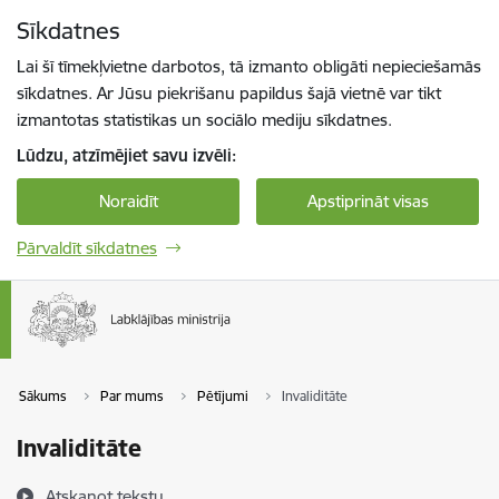
Pāriet uz lapas saturu
Sīkdatnes
Spied
lai meklētu
Enter
Lai šī tīmekļvietne darbotos, tā izmanto obligāti nepieciešamās
sīkdatnes. Ar Jūsu piekrišanu papildus šajā vietnē var tikt
izmantotas statistikas un sociālo mediju sīkdatnes.
Lūdzu, atzīmējiet savu izvēli:
Noraidīt
Apstiprināt visas
Pārvaldīt sīkdatnes
Sākums
Par mums
Pētījumi
Invaliditāte
Invaliditāte
Atskaņot tekstu