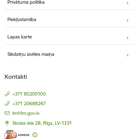
Privātuma politika
Piekļūstamība
Lapas karte
Sīkdatņu izvēles maiņa
Kontakti
+371 80205100
+371 20688267
E-pasts:
lm@lm.gov.lv
Skolas iela 28, Rīga, LV-1331