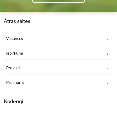
Kājene
Ātrās saites
Vakances
Iepirkumi
Projekti
Par mums
Noderīgi