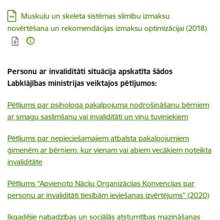
Lejupielādēt:
Muskuļu un skeleta sistēmas slimību izmaksu
novērtēšana un rekomendācijas izmaksu optimizācijai (2018)
Personu ar invaliditāti situācija apskatīta šādos
Labklājības ministrijas veiktajos pētījumos:
Pētījums par psihologa pakalpojuma nodrošināšanu bērniem
ar smagu saslimšanu vai invaliditāti un viņu tuviniekiem
Pētījums par nepieciešamajiem atbalsta pakalpojumiem
ģimenēm ar bērniem, kur vienam vai abiem vecākiem noteikta
invaliditāte
Pētījums “Apvienoto Nāciju Organizācijas Konvencijas par
personu ar invaliditāti tiesībām ieviešanas izvērtējums”
(2020)
Ikgadējie nabadzības un sociālās atstumtības mazināšanas