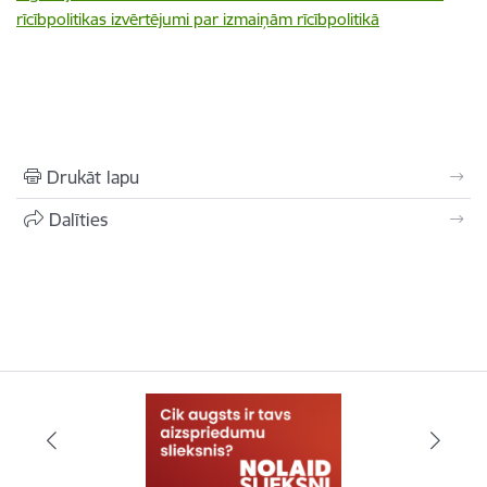
rīcībpolitikas izvērtējumi par izmaiņām rīcībpolitikā
Drukāt lapu
Dalīties