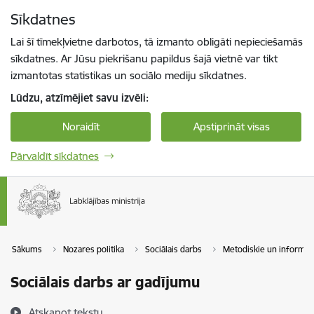
Pāriet uz lapas saturu
Sīkdatnes
Spied
lai meklētu
Enter
Lai šī tīmekļvietne darbotos, tā izmanto obligāti nepieciešamās
sīkdatnes. Ar Jūsu piekrišanu papildus šajā vietnē var tikt
izmantotas statistikas un sociālo mediju sīkdatnes.
Lūdzu, atzīmējiet savu izvēli:
Noraidīt
Apstiprināt visas
Pārvaldīt sīkdatnes
Sākums
Nozares politika
Sociālais darbs
Metodiskie un informatī
Sociālais darbs ar gadījumu
Atskaņot tekstu