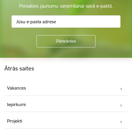
Piesakies jaunumu saņemšanai savā e-pastā.
Kājene
Ātrās saites
Vakances
Iepirkumi
Projekti