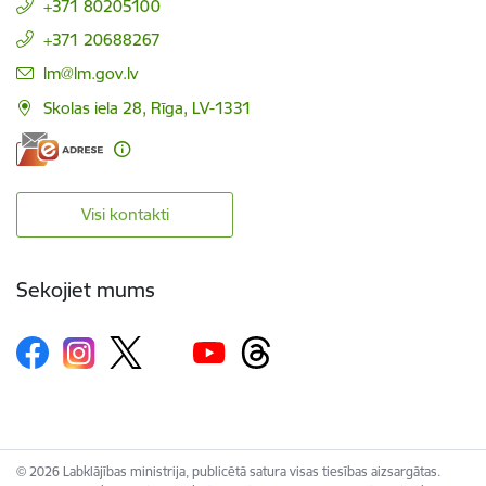
+371 80205100
+371 20688267
E-pasts:
lm@lm.gov.lv
Skolas iela 28, Rīga, LV-1331
Visi kontakti
Sekojiet mums
© 2026 Labklājības ministrija, publicētā satura visas tiesības aizsargātas.