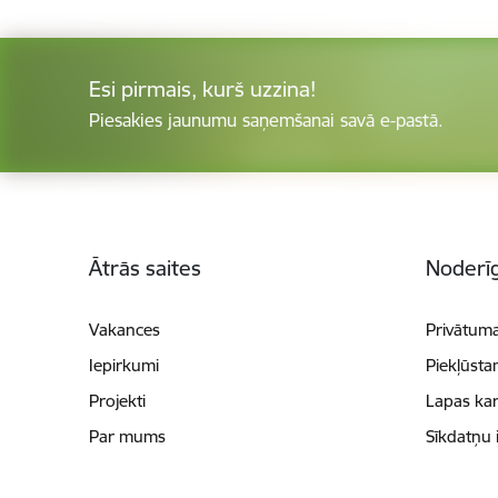
Esi pirmais, kurš uzzina!
Piesakies jaunumu saņemšanai savā e-pastā.
Kājene
Ātrās saites
Noderīg
Vakances
Privātuma
Iepirkumi
Piekļūsta
Projekti
Lapas kar
Par mums
Sīkdatņu 