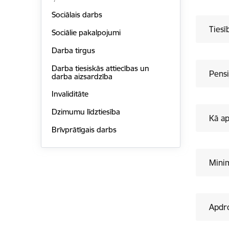
Sociālais darbs
Tiesī
Sociālie pakalpojumi
Darba tirgus
Darba tiesiskās attiecības un
Pensi
darba aizsardzība
Invaliditāte
Dzimumu līdztiesība
Kā ap
Brīvprātīgais darbs
Mini
Apdro