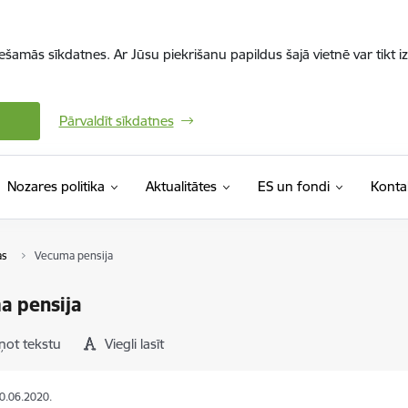
iešamās sīkdatnes. Ar Jūsu piekrišanu papildus šajā vietnē var tikt i
Pārvaldīt sīkdatnes
Nozares politika
Aktualitātes
ES un fondi
Konta
as
Vecuma pensija
a pensija
ņot tekstu
Viegli lasīt
30.06.2020.