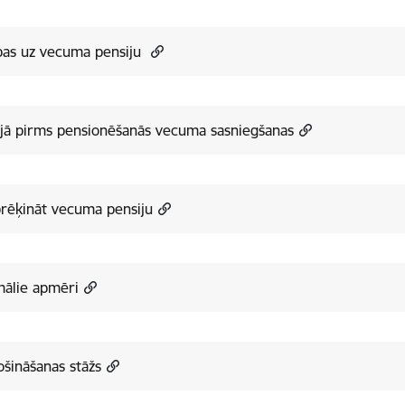
bas uz vecuma pensiju
jā pirms pensionēšanās vecuma sasniegšanas
rēķināt vecuma pensiju
mālie apmēri
šināšanas stāžs