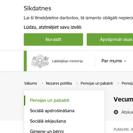
Pāriet uz lapas saturu
Sīkdatnes
Lai šī tīmekļvietne darbotos, tā izmanto obligāti nepiec
Lūdzu, atzīmējiet savu izvēli:
Noraidīt
Apstiprināt visas
Par mums
Sākums
Nozares politika
Pensijas un pabalsti
Pensij
Vecum
Pensijas un pabalsti
Sociālā apdrošināšana
Atska
Sociālā iekļaušana
Publicēts: 
Ģimene un bērni