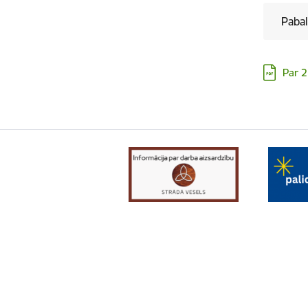
Pabal
Lejupielā
Par 2