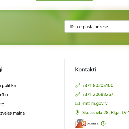
i
Kontakti
 politika
+371 80205100
+371 20688267
mība
E-pasts:
lm@lm.gov.lv
te
Skolas iela 28, Rīga, LV
izvēles maiņa