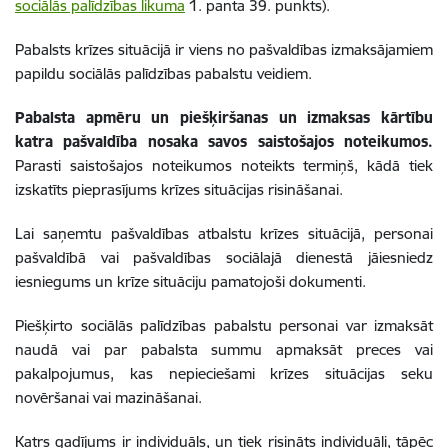
sociālās palīdzības likuma
1. panta 39. punkts).
Pabalsts krīzes situācijā
ir viens no pašvaldības izmaksājamiem
papildu sociālās palīdzības pabalstu veidiem.
Pabalsta apmēru un piešķiršanas un izmaksas kārtību
katra pašvaldība nosaka savos saistošajos noteikumos.
Parasti saistošajos noteikumos
noteikts termiņš
, kādā tiek
izskatīts pieprasījums krīzes situācijas risināšanai.
Lai saņemtu pašvaldības atbalstu krīzes situācijā, personai
pašvaldībā vai pašvaldības sociālajā dienestā jāiesniedz
iesniegums
un krīze situāciju pamatojoši
dokumenti
.
Piešķirto sociālās palīdzības pabalstu personai var izmaksāt
naudā vai par pabalsta summu apmaksāt preces vai
pakalpojumus, kas nepieciešami krīzes situācijas seku
novēršanai vai mazināšanai.
Katrs gadījums ir individuāls, un tiek risināts individuāli, tāpēc