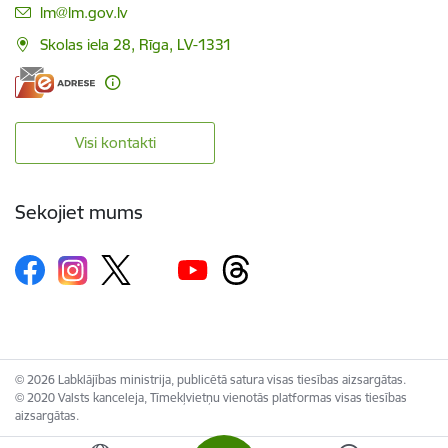
E-pasts:
lm@lm.gov.lv
Skolas iela 28, Rīga, LV-1331
Visi kontakti
Sekojiet mums
© 2026 Labklājības ministrija, publicētā satura visas tiesības aizsargātas.
© 2020 Valsts kanceleja, Tīmekļvietņu vienotās platformas visas tiesības
aizsargātas.