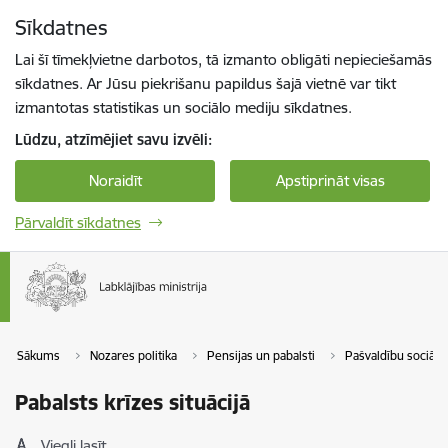
Pāriet uz lapas saturu
Sīkdatnes
Spied
lai meklētu
Enter
Lai šī tīmekļvietne darbotos, tā izmanto obligāti nepieciešamās
sīkdatnes. Ar Jūsu piekrišanu papildus šajā vietnē var tikt
izmantotas statistikas un sociālo mediju sīkdatnes.
Lūdzu, atzīmējiet savu izvēli:
Noraidīt
Apstiprināt visas
Pārvaldīt sīkdatnes
Sākums
Nozares politika
Pensijas un pabalsti
Pašvaldību sociālā 
Pabalsts krīzes situācijā
Viegli lasīt