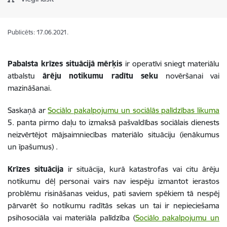
Publicēts: 17.06.2021.
Pabalsta krīzes situācijā
mērķis
ir operatīvi sniegt materiālu
atbalstu
ārēju notikumu radītu seku
novēršanai vai
mazināšanai.
Saskaņā ar
Sociālo pakalpojumu un sociālās palīdzības likuma
5. panta pirmo daļu t
o
izmaksā
pašvaldības sociālais dienests
neizvērtējot mājsaimniecības materiālo situāciju (ienākumus
un īpašumus)
.
Krīzes situācija
ir situācija, kurā
katastrofas vai citu ārēju
notikumu dēļ personai vairs nav iespēju izmantot ierastos
problēmu risināšanas veidus, pati saviem spēkiem tā nespēj
pārvarēt šo notikumu radītās sekas un tai ir nepieciešama
psihosociāla vai materiāla palīdzība
(
Sociālo pakalpojumu un