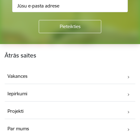
Kājene
Ātrās saites
Vakances
Iepirkumi
Projekti
Par mums