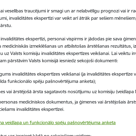
ai veselības traucējumi ir smagi un ar nelabvēlīgu prognozi vai ir r
umi, invaliditātes ekspertīzi var veikt arī ātrāk par sešiem mēnešiem
 ārstu.
 invaliditātes ekspertīzi, personai vispirms ir jādodas pie sava ģime
s medicīniskās izmeklēšanas un atbilstošas ārstēšanas rezultātus, 
 uz Valsts komisiju invaliditātes ekspertīzes veikšanai. Lai veiktu inv
jam pārstāvim Valsts komisijā iesniedz sekojoši dokumenti:
gums invaliditātes ekspertīzes veikšanai (ja invaliditātes ekspertīze
pilda funkcionālo spēju pašnovērtējuma anketa);
es vai ārstējošā ārsta sagatavots nosūtījumu uz komisiju (veidlapa
 personas medicīniskos dokumentus, ja ģimenes vai ārstējošais ārsts 
iešams invaliditātes ekspertīzei.
a veidlapa un funkcionālo spēju pašnovērtējuma anketa
tus
var iesniegt kādā no sekojošiem veidiem: