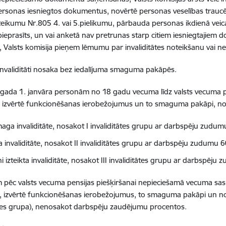
personas iesniegtos dokumentus, novērtē personas veselības trau
eikumu Nr.805 4. vai 5.pielikumu, pārbauda personas ikdienā vei
 pieprasīts, un vai anketā nav pretrunas starp citiem iesniegtajiem
i, Valsts komisija pieņem lēmumu par invaliditātes noteikšanu vai n
nvaliditāti nosaka bez iedalījuma smaguma pakāpēs.
gada 1. janvāra personām no 18 gadu vecuma līdz valsts vecuma p
izvērtē funkcionēšanas ierobežojumus un to smaguma pakāpi, no
smaga invaliditāte, nosakot I invaliditātes grupu ar darbspēju zudu
 invaliditāte, nosakot II invaliditātes grupu ar darbspēju zudumu 6
 izteikta invaliditāte, nosakot III invaliditātes grupu ar darbspēju
pēc valsts vecuma pensijas piešķiršanai nepieciešamā vecuma sasni
i, izvērtē funkcionēšanas ierobežojumus, to smaguma pakāpi un nosaka
ātes grupa), nenosakot darbspēju zaudējumu procentos.