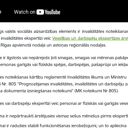
īgs valsts sociālās aizsardzības elements ir invaliditātes noteikša
invaliditātes ekspertīzi veic
Veselības un darbspēju ekspertīzes ārstu
r Rīgas apvienotā nodaļa un astoņas reģionālās nodaļas.
āte ir ilgstošs vai nepārejošs ļoti smagas, smagas vai mērenas pak
ersonas garīgās vai fiziskās spējas, darbspējas, pašaprūpi un iekļ
ātes noteikšanas kārtību reglamentē Invaliditātes likums un Minist
 Nr. 805 "Prognozējamas invaliditātes, invaliditātes un darbspēju z
ša dokumenta izsniegšanas noteikumi" (MK noteikumi Nr.805).
tes vai darbspēju ekspertīzi veic personai ar fiziskās vai garīgās ve
na ir nepārtraukti ārstējusies vismaz sešus mēnešus pirms ekspertī
nai ir radušies stabili funkcionēšanas ierobežojumi, un to apliecin