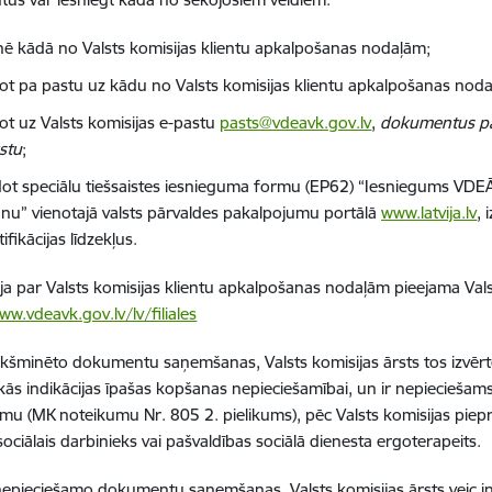
enē kādā no Valsts komisijas klientu apkalpošanas nodaļām;
ot pa pastu uz kādu no Valsts komisijas klientu apkalpošanas nod
ot uz Valsts komisijas e-pastu
pasts@vdeavk.gov.lv
,
dokumentus par
stu
;
ldot speciālu tiešsaistes iesnieguma formu (EP62) “Iesniegums VDEĀV
anu” vienotajā valsts pārvaldes pakalpojumu portālā
www.latvija.lv
,
ifikācijas līdzekļus.
ja par Valsts komisijas klientu apkalpošanas nodaļām pieejama Vals
ww.vdeavk.gov.lv/lv/filiales
ekšminēto dokumentu saņemšanas, Valsts komisijas ārsts tos izvērtē 
kās indikācijas īpašas kopšanas nepieciešamībai, un ir nepieciešam
mu (MK noteikumu Nr. 805 2. pielikums), pēc Valsts komisijas piepr
sociālais darbinieks vai pašvaldības sociālā dienesta ergoterapeits.
nepieciešamo dokumentu saņemšanas, Valsts komisijas ārsts veic inv