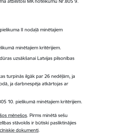
a atbilstoši MK noteikumu Nr.805 9.
pielikuma II nodaļā minētajiem
ikumā minētajiem kritērijiem.
dūras uzsākšanai Latvijas pilsonības
s turpinās ilgāk par 26 nedēļām, ja
odā, ja darbnespēja atkārtojas ar
5 10. pielikumā minētajiem kritērijiem.
sešos mēnešos
. Pirms minētā sešu
bas stāvoklis ir būtiski pasliktinājies
icīniskie dokumenti
.