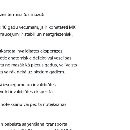
tīzes termiņa (uz mūžu):
z 18 gadu vecumam, ja ir konstatēti MK
aucējumi ir stabili un neatgriezeniski,
ārtota invaliditātes ekspertīzes
tie anatomiskie defekti vai veselības
eikta ne mazāk kā piecus gadus, vai Valsts
ikta vairāk nekā uz pieciem gadiem.
usi iesniegumu
un invaliditātes
eikt invaliditātes ekspertīzi.
 noteikšanu vai pēc tā noteikšanas
 un pabalsta saņemšanai transporta