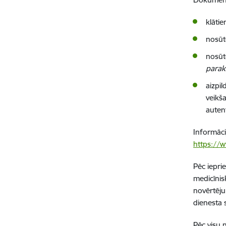
klāti
nosūt
nosūt
parak
aizpi
veikš
autent
Informāci
https://w
Pēc iepri
medicīnis
novērtēju
dienesta 
Pēc visu 