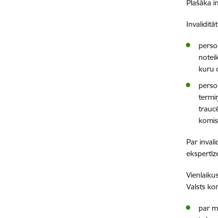
Plašāka i
Invalidit
perso
noteik
kuru d
perso
termi
traucē
komisi
Par inval
ekspertī
Vienlaiku
Valsts ko
par m