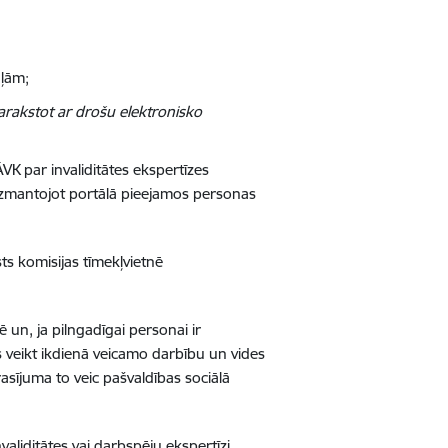
aļām;
akstot ar drošu elektronisko
K par invaliditātes ekspertīzes
 izmantojot portālā pieejamos personas
ts komisijas tīmekļvietnē
un, ja pilngadīgai personai ir
s veikt ikdienā veicamo darbību un vides
asījuma to veic pašvaldības sociālā
aliditātes vai darbspēju ekspertīzi