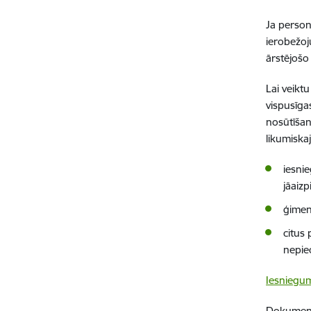
Ja person
ierobežoj
ārstējošo
Lai veiktu
vispusīga
nosūtīšanu
likumiska
iesnie
jāaiz
ģimen
citus
nepiec
Iesniegum
Dokumen