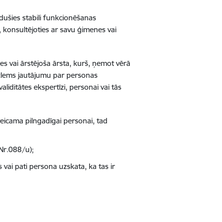
adušies stabili funkcionēšanas
, konsultējoties ar savu ģimenes vai
nes vai ārstējoša ārsta, kurš, ņemot vērā
izlems jautājumu par personas
aliditātes ekspertīzi, personai vai tās
 veicama pilngadīgai personai, tad
 Nr.088/u);
vai pati persona uzskata, ka tas ir