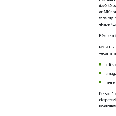
(izvērtē 
ar MK not
tāds bija
ekspertīz
Bērniem i
No 2015. 
vecumam 
ļoti 
smaga
mēreni
Personām 
ekspertīz
invalidit