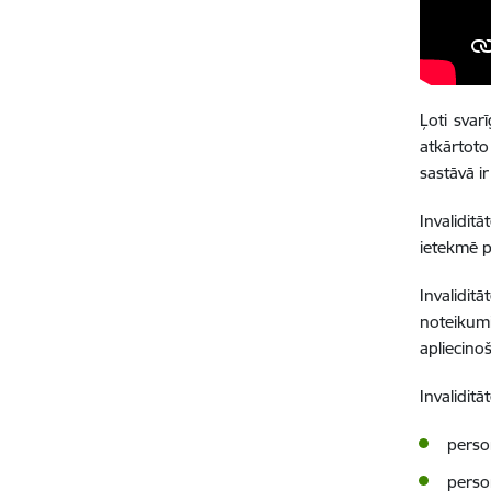
Ļoti svar
atkārtoto 
sastāvā i
Invalidit
ietekmē p
Invalidit
noteikumi
apliecino
Invaliditā
perso
perso