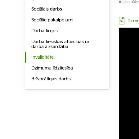
Atjaunināts
Sociālais darbs
Lejupielā
Sociālie pakalpojumi
Pirmr
Darba tirgus
Darba tiesiskās attiecības un
darba aizsardzība
Invaliditāte
Dzimumu līdztiesība
Brīvprātīgais darbs