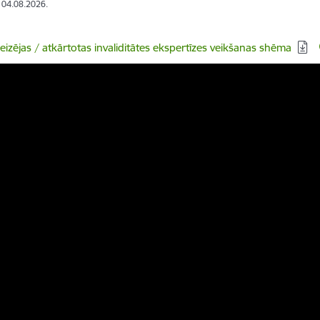
: 04.08.2026.
dēt:
eizējas / atkārtotas invaliditātes ekspertīzes veikšanas shēma