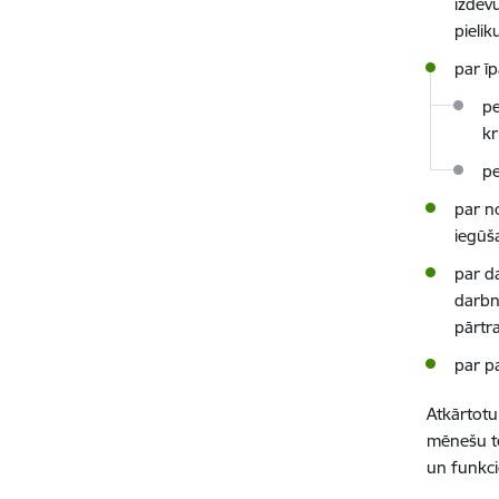
izdev
pielik
par ī
pe
kr
pe
par n
iegūš
par d
darbn
pārtr
par p
Atkārtotu 
mēnešu ter
un funkci