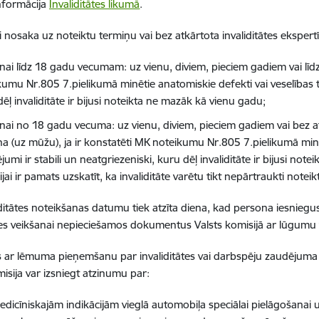
nformācija
Invaliditātes likumā
.
āti nosaka uz noteiktu termiņu vai bez atkārtota invaliditātes eksper
nai līdz 18 gadu vecumam: uz vienu, diviem, pieciem gadiem vai līd
umu Nr.805 7.pielikumā minētie anatomiskie defekti vai veselības tr
ēļ invaliditāte ir bijusi noteikta ne mazāk kā vienu gadu;
nai no 18 gadu vecuma: uz vienu, diviem, pieciem gadiem vai bez atk
ņa (uz mūžu), ja ir konstatēti MK noteikumu Nr.805 7.pielikumā minē
jumi ir stabili un neatgriezeniski, kuru dēļ invaliditāte ir bijusi not
jai ir pamats uzskatīt, ka invaliditāte varētu tikt nepārtraukti note
iditātes noteikšanas datumu tiek atzīta diena, kad persona iesnieg
zes veikšanai nepieciešamos dokumentus
Valsts komisijā ar lūgumu v
s ar lēmuma pieņemšanu par invaliditātes vai darbspēju zaudējuma
misija var izsniegt atzinumu par:
edicīniskajām indikācijām vieglā automobiļa speciālai pielāgošanai