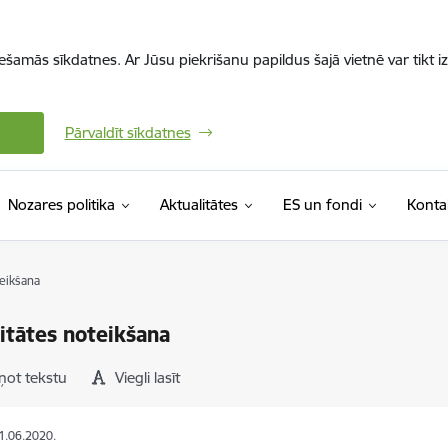
iešamās sīkdatnes. Ar Jūsu piekrišanu papildus šajā vietnē var tikt i
Pārvaldīt sīkdatnes
Nozares politika
Aktualitātes
ES un fondi
Konta
teikšana
ditātes noteikšana
ņot tekstu
Viegli lasīt
11.06.2020.