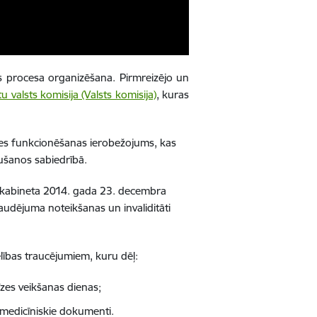
nas procesa organizēšana. Pirmreizējo un
 valsts komisija (Valsts komisija)
, kuras
āpes funkcionēšanas ierobežojums, kas
aušanos sabiedrībā.
ru kabineta 2014. gada 23. decembra
audējuma noteikšanas un invaliditāti
selības traucējumiem, kuru dēļ:
zes veikšanas dienas;
a medicīniskie dokumenti.