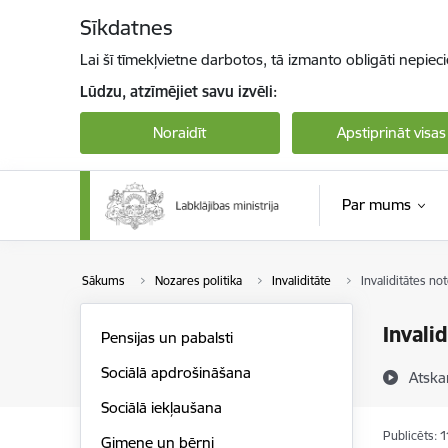
Pāriet uz lapas saturu
Sīkdatnes
Lai šī tīmekļvietne darbotos, tā izmanto obligāti nepiec
Lūdzu, atzīmējiet savu izvēli:
Noraidīt
Apstiprināt visas
Par mums
Sākums
Nozares politika
Invaliditāte
Invaliditātes no
Invali
Pensijas un pabalsti
Sociālā apdrošināšana
Atska
Sociālā iekļaušana
Publicēts: 
Ģimene un bērni