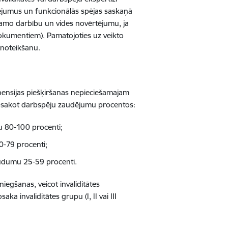
cējumus un funkcionālās spējas saskaņā
camo darbību un vides novērtējumu, ja
 dokumentiem). Pamatojoties uz veikto
enoteikšanu.
ensijas piešķiršanas nepieciešamajam
sakot darbspēju zaudējumu procentos:
mu 80-100 procenti;
0-79 procenti;
 zudumu 25-59 procenti.
egšanas, veicot invaliditātes
 invaliditātes grupu (I, II vai III