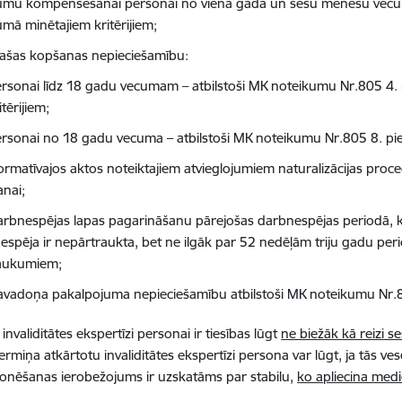
umu kompensēšanai personai no viena gada un sešu mēnešu vecum
umā minētajiem kritērijiem;
pašas kopšanas nepieciešamību:
rsonai līdz 18 gadu vecumam – atbilstoši MK noteikumu Nr.805 4. 
itērijiem;
rsonai no 18 gadu vecuma – atbilstoši MK noteikumu Nr.805 8. piel
ormatīvajos aktos noteiktajiem atvieglojumiem naturalizācijas proce
anai;
arbnespējas lapas pagarināšanu pārejošas darbnespējas periodā, ka
espēja ir nepārtraukta, bet ne ilgāk par 52 nedēļām triju gadu peri
aukumiem;
avadoņa pakalpojuma nepieciešamību atbilstoši MK noteikumu Nr.80
invaliditātes ekspertīzi personai ir tiesības lūgt
ne biežāk kā reizi 
miņa atkārtotu invaliditātes ekspertīzi persona var lūgt, ja tās veselī
onēšanas ierobežojums ir uzskatāms par stabilu,
ko apliecina med