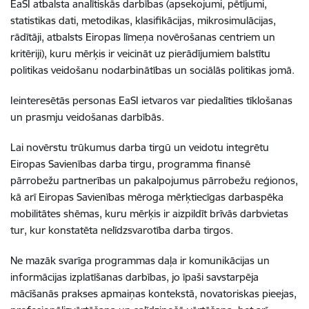
EaSI atbalsta analītiskās darbības (apsekojumi, pētījumi,
statistikas dati, metodikas, klasifikācijas, mikrosimulācijas,
rādītāji, atbalsts Eiropas līmeņa novērošanas centriem un
kritēriji), kuru mērķis ir veicināt uz pierādījumiem balstītu
politikas veidošanu nodarbinātības un sociālās politikas jomā.
Ieinteresētās personas EaSI ietvaros var piedalīties tīklošanas
un prasmju veidošanas darbībās.
Lai novērstu trūkumus darba tirgū un veidotu integrētu
Eiropas Savienības darba tirgu, programma finansē
pārrobežu partnerības un pakalpojumus pārrobežu reģionos,
kā arī Eiropas Savienības mēroga mērķtiecīgas darbaspēka
mobilitātes shēmas, kuru mērķis ir aizpildīt brīvās darbvietas
tur, kur konstatēta nelīdzsvarotība darba tirgos.
Ne mazāk svarīga programmas daļa ir komunikācijas un
informācijas izplatīšanas darbības, jo īpaši savstarpēja
mācīšanās prakses apmaiņas kontekstā, novatoriskas pieejas,