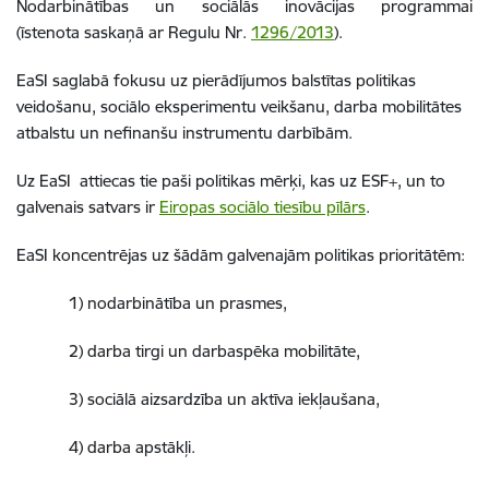
Nodarbinātības un sociālās inovācijas programmai
(īstenota saskaņā ar Regulu Nr.
1296/2013
).
EaSI saglabā fokusu uz pierādījumos balstītas politikas
veidošanu, sociālo eksperimentu veikšanu, darba mobilitātes
atbalstu un nefinanšu instrumentu darbībām.
Uz EaSI attiecas tie paši politikas mērķi, kas uz ESF+, un to
galvenais satvars ir
Eiropas sociālo tiesību pīlārs
.
EaSI koncentrējas uz šādām galvenajām politikas prioritātēm:
1) nodarbinātība un prasmes,
2) darba tirgi un darbaspēka mobilitāte,
3) sociālā aizsardzība un aktīva iekļaušana,
4) darba apstākļi.