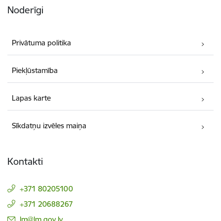
Noderīgi
Privātuma politika
Piekļūstamība
Lapas karte
Sīkdatņu izvēles maiņa
Kontakti
+371 80205100
+371 20688267
E-pasts:
lm@lm.gov.lv