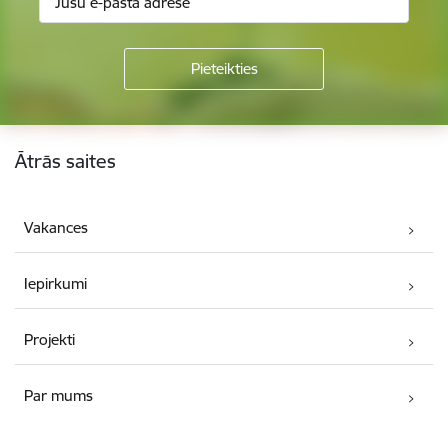
Kājene
Ātrās saites
Vakances
Iepirkumi
Projekti
Par mums