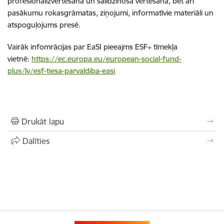
profesionālizvērtēšana un salīdzinošā vērtēšana, bet arī
pasākumu rokasgrāmatas, ziņojumi, informatīvie materiāli un
atspoguļojums presē.
Vairāk infomrācijas par EaSI pieeajms ESF+ tīmekļa
vietnē:
https://ec.europa.eu/european-social-fund-
plus/lv/esf-tiesa-parvaldiba-easi
Drukāt lapu
Dalīties