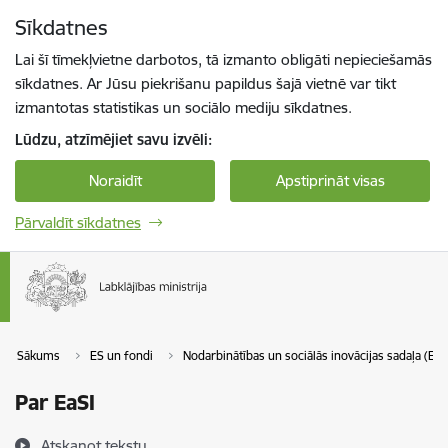
Pāriet uz lapas saturu
Sīkdatnes
Spied
lai meklētu
Enter
Lai šī tīmekļvietne darbotos, tā izmanto obligāti nepieciešamās
sīkdatnes. Ar Jūsu piekrišanu papildus šajā vietnē var tikt
izmantotas statistikas un sociālo mediju sīkdatnes.
Lūdzu, atzīmējiet savu izvēli:
Noraidīt
Apstiprināt visas
Pārvaldīt sīkdatnes
Sākums
ES un fondi
Nodarbinātības un sociālās inovācijas sadaļa (EaS
Par EaSI
Atskaņot tekstu