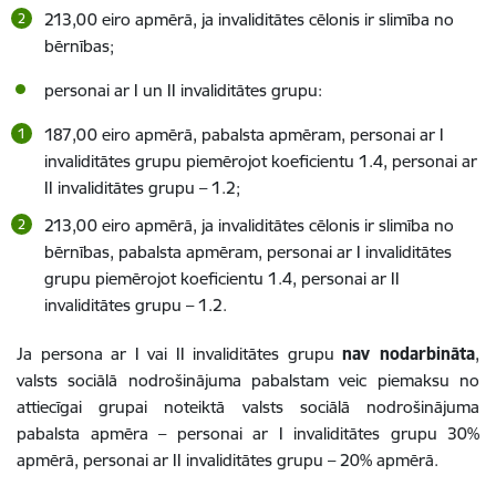
213,00 eiro apmērā, ja invaliditātes cēlonis ir slimība no
bērnības;
personai ar I un II invaliditātes grupu:
187,00
eiro apmērā, pabalsta apmēram, personai ar I
invaliditātes grupu piemērojot koeficientu
1.4,
personai ar
II invaliditātes grupu –
1.2
;
213,00
eiro apmērā, ja invaliditātes cēlonis ir slimība no
bērnības, pabalsta apmēram, personai ar I invaliditātes
grupu piemērojot koeficientu
1.4
, personai ar II
invaliditātes grupu –
1.2
.
Ja persona ar I vai II invaliditātes grupu
nav nodarbināta
,
valsts sociālā nodrošinājuma pabalstam veic piemaksu no
attiecīgai grupai noteiktā valsts sociālā nodrošinājuma
pabalsta apmēra – personai ar I invaliditātes grupu 30%
apmērā, personai ar II invaliditātes grupu – 20% apmērā.