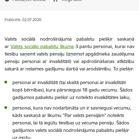
Publicēts: 02.07.2020.
Valsts sociālā nodrošinājuma pabalstu piešķir saskaņā
ar
Valsts sociālo pabalstu likuma
3.pantu personai, kurai nav
tiesību saņemt valsts pensiju (izņemot apgādnieka zaudējuma
pensiju personai ar invaliditāti) vai apdrošināšanas atlīdzību
sakarā ar nelaimes gadījumu darbā vai arodslimību. To piešķir:
personai ar invaliditāti (tai skaitā personai ar invaliditāti
kopš bērnības), kura pārsniegusi 18 gadu vecumu. Šādos
gadījumos pabalstu piešķir uz noteikto invaliditātes laiku;
personai, kura nav nodarbināta un ir sasniegusi vecumu,
kāds saskaņā ar likumu "Par valsts pensijām" noteikts
personai, lai tā iegūtu tiesības uz vecuma pensiju. Šādos
gadījumos valsts sociālā nodrošinājuma pabalstu piešķir
uz mūžu;