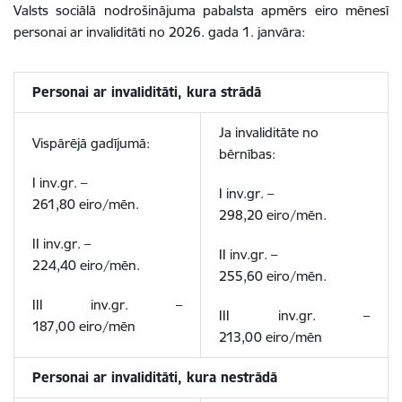
Valsts sociālā nodrošinājuma pabalsta apmērs eiro mēnesī
personai ar invaliditāti no
2026. gada 1. janvāra:
Personai ar invaliditāti, kura strādā
Ja invaliditāte no
Vispārējā gadījumā:
bērnības:
I inv.gr. –
I inv.gr. –
261,80
eiro/mēn.
298,20
eiro/mēn.
II inv.gr. –
II inv.gr. –
224,4
0
eiro/mēn.
255,60
eiro/mēn.
III inv.gr. –
III inv.gr. –
187,00
eiro/mēn
213,00
eiro/mēn
Personai ar invaliditāti, kura nestrādā