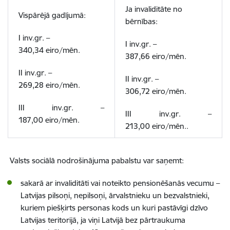
Ja invaliditāte no
Vispārējā gadījumā:
bērnības:
I inv.gr. –
I inv.gr. –
340,34
eiro/mēn.
387,66
eiro/mēn.
II inv.gr. –
II inv.gr. –
269,28
eiro/mēn.
306,72
eiro/mēn.
III inv.gr. –
III inv.gr. –
187,00
eiro/mēn
.
213,00
eiro/mēn.
.
Valsts sociālā nodrošinājuma pabalstu var saņemt:
sakarā ar invaliditāti vai noteikto pensionēšanās vecumu –
Latvijas pilsoņi, nepilsoņi, ārvalstnieku un bezvalstnieki,
kuriem piešķirts personas kods un kuri pastāvīgi dzīvo
Latvijas teritorijā, ja viņi Latvijā bez pārtraukuma