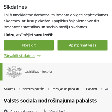
Pāriet uz lapas saturu
Sīkdatnes
Spied
lai meklētu
Enter
Lai šī tīmekļvietne darbotos, tā izmanto obligāti nepieciešamās
sīkdatnes. Ar Jūsu piekrišanu papildus šajā vietnē var tikt
izmantotas statistikas un sociālo mediju sīkdatnes.
Lūdzu, atzīmējiet savu izvēli:
Noraidīt
Apstiprināt visas
Pārvaldīt sīkdatnes
Sākums
Nozares politika
Pensijas un pabalsti
Pabalsti
Valst
Valsts sociālā nodrošinājuma pabalsts
Atskaņot tekstu
Viegli lasīt