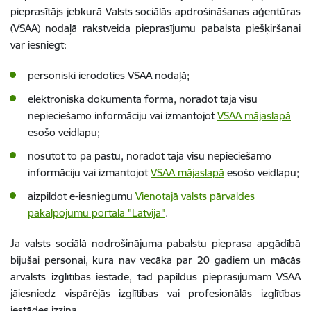
pieprasītājs jebkurā Valsts sociālās apdrošināšanas aģentūras
(VSAA) nodaļā rakstveida pieprasījumu pabalsta piešķiršanai
var iesniegt:
personiski ierodoties VSAA nodaļā;
elektroniska dokumenta formā, norādot tajā visu
nepieciešamo informāciju vai izmantojot
VSAA mājaslapā
esošo veidlapu;
nosūtot to pa pastu, norādot tajā visu nepieciešamo
informāciju vai izmantojot
VSAA mājaslapā
esošo veidlapu;
aizpildot e-iesniegumu
Vienotajā valsts pārvaldes
pakalpojumu portālā
"Latvija"
.
Ja valsts sociālā nodrošinājuma pabalstu pieprasa apgādībā
bijušai personai, kura nav vecāka par 20 gadiem un mācās
ārvalsts izglītības iestādē, tad papildus pieprasījumam VSAA
jāiesniedz vispārējās izglītības vai profesionālās izglītības
iestādes izziņa.