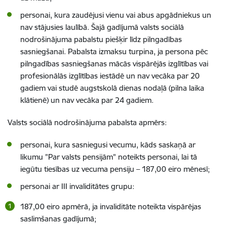
personai, kura zaudējusi vienu vai abus apgādniekus un
nav stājusies laulībā. Šajā gadījumā valsts sociālā
nodrošinājuma pabalstu piešķir līdz pilngadības
sasniegšanai. Pabalsta izmaksu turpina, ja persona pēc
pilngadības sasniegšanas mācās vispārējās izglītības vai
profesionālās izglītības iestādē un nav vecāka par 20
gadiem vai studē augstskolā dienas nodaļā (pilna laika
klātienē) un nav vecāka par 24 gadiem.
Valsts sociālā nodrošinājuma pabalsta apmērs:
personai, kura sasniegusi vecumu, kāds saskaņā ar
likumu "Par valsts pensijām" noteikts personai, lai tā
iegūtu tiesības uz vecuma pensiju – 187,00 eiro mēnesī;
personai ar III invaliditātes grupu:
187,00 eiro apmērā, ja invaliditāte noteikta vispārējas
saslimšanas gadījumā;