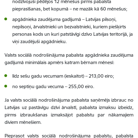
nodzīvojuši pēdējos 12 mēnešus pirms pabalsta
pieprasīšanas, bet kopumā – ne mazāk kā 60 mēnešus;
apgādnieka zaudējuma gadījumā – Latvijas pilsoņi,
nepilsoņi, ārvalstnieki un bezvalstnieki, kuriem piešķirts
personas kods un kuri patstāvīgi dzīvo Latvijas teritorijā, ja
viņi zaudējuši apgādnieku.
Valsts sociālā nodrošinājuma pabalsta apgādnieka zaudējuma
gadījumā minimālais apmērs katram bērnam mēnesī:
līdz sešu gadu vecumam (ieskaitot) – 213
,00
eiro;
no septiņu gadu vecuma – 255
,00
eiro.
Ja valsts sociālā nodrošinājuma pabalsta saņēmējs izbrauc no
Latvijas uz pastāvīgu dzīvi ārvalstī, pabalsta izmaksu izbeidz,
pirms izbraukšanas izmaksājot pabalstu par nākamajiem
diviem mēnešiem.
Pieprasot valsts sociālā nodrošinājuma pabalstu, pabalsta