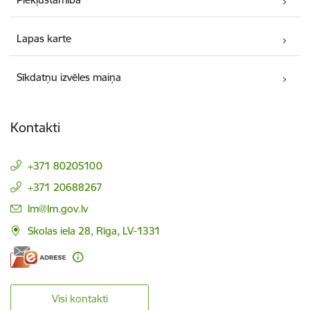
Lapas karte
Sīkdatņu izvēles maiņa
Kontakti
+371 80205100
+371 20688267
E-pasts:
lm@lm.gov.lv
Skolas iela 28, Rīga, LV-1331
Visi kontakti