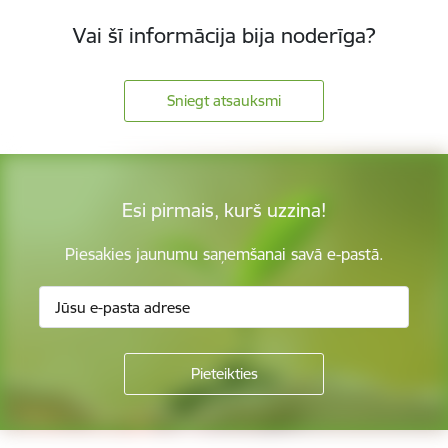
Vai šī informācija bija noderīga?
Sniegt atsauksmi
Esi pirmais, kurš uzzina!
Piesakies jaunumu saņemšanai savā e-pastā.
Kājene