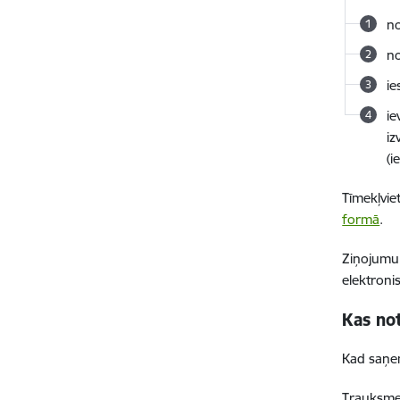
no
no
ie
ie
iz
(i
Tīmekļvi
formā
.
Ziņojumu
elektroni
Kas no
Kad saņem
Trauksmes