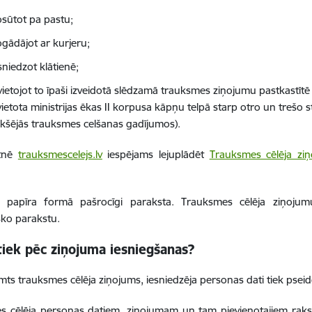
sūtot pa pastu;
gādājot ar kurjeru;
sniedzot klātienē;
vietojot to īpaši izveidotā slēdzamā trauksmes ziņojumu pastkastīt
vietota ministrijas ēkas II korpusa kāpņu telpā starp otro un treš
ekšējās trauksmes celšanas gadījumos).
etnē
trauksmescelejs.lv
iespējams lejuplādēt
Trauksmes cēlēja ziņ
 papīra formā pašrocīgi paraksta. Trauksmes cēlēja ziņojum
sko parakstu.
tiek pēc ziņojuma iesniegšanas?
ts trauksmes cēlēja ziņojums, iesniedzēja personas dati tiek pseid
 cēlēja personas datiem, ziņojumam un tam pievienotajiem rakstv