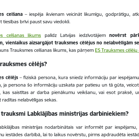
s celšana
– iespēja ikvienam veicināt likumīgu, godprātīgu, a
 tiesības brīvi paust savu viedokli.
s celšanas likums
palīdz Latvijas iedzīvotājiem
novērst pār
m, vienlaikus aizsargājot trauksmes cēlējus no nelabvēlīgām 
jauns Trauksmes celšanas likums, kas pārņem
ES Trauksmes cēlēju 
trauksmes cēlējs?
s cēlējs
– fiziskā persona, kura sniedz informāciju par iespējam
, ja persona šo informāciju uzskata par patiesu un tā gūta, veico
s, kas saistītas ar darba pienākumu veikšanu, vai esot praksē, u
t radītas nelabvēlīgas sekas.
 trauksmi Labklājības ministrijas darbiniekiem?
abklājības ministrijas
nodarbinātais var informēt par iespējamu, s
 iestādes darbībā, lai to laikus novērstu, pirms apdraudēta iestāde