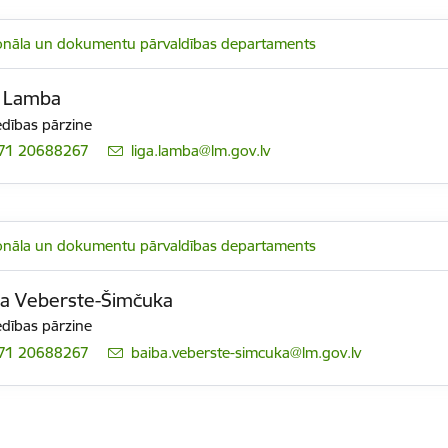
onāla un dokumentu pārvaldības departaments
a Lamba
edības pārzine
71 20688267
E-pasts:
liga.lamba@lm.gov.lv
onāla un dokumentu pārvaldības departaments
ba Veberste-Šimčuka
edības pārzine
71 20688267
E-pasts:
baiba.veberste-simcuka@lm.gov.lv