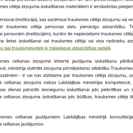
smes cēlēja ziņojuma izskatīšanas materiāliem ir ierobežotas pieejam
personai (institūcijai), kas saņēmusi trauksmes cēlēja ziņojumu vai v
āt trauksmes cēlēja personas datu pienācīgu aizsardzību. 
ai personām (institūcijām), kurām tie nepieciešami trauksmes cēlē
 lietas izskatīšanai vai trauksmes cēlēja vai viņa radinieku ai
bu lasi trauksmescelejs.lv mājaslapas aizsardzības sadaļā
.
smes celšanas ziņojumā ietvertā jautājuma izskatīšana pilnībā
ē, ministrija izvērtēs ziņojuma pirmšķietamo atbilstību Trauksme
pazīmēm - ir vai nav atzīstams par trauksmes cēlēja ziņojumu, 
s celšanas ziņojums nebūs Labklājības ministrijas kompetencē,
as dienas pārsūtīs iesniegumu izskatīšanai pēc piekritības un 
 celšanas ziņojuma izskatīšanas pēc būtības, trauksmes cēlējs t
ksmes celšanas jautājumiem Labklājības ministrijā konsultācij
 celšanas jautājumos: