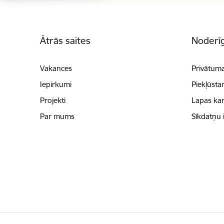
Kājene
Ātrās saites
Noderīg
Vakances
Privātuma
Iepirkumi
Piekļūsta
Projekti
Lapas kar
Par mums
Sīkdatņu 