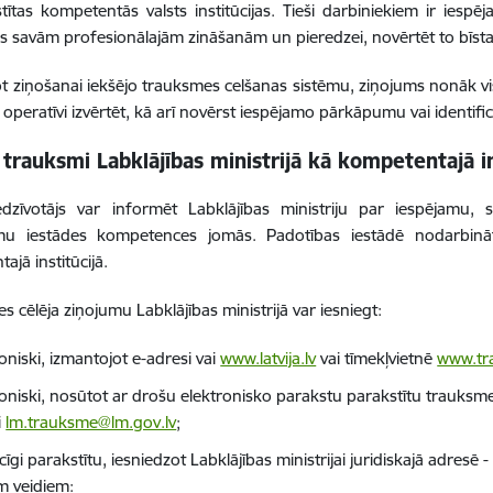
istītas kompetentās valsts institūcijas. Tieši darbiniekiem ir ie
es savām profesionālajām zināšanām un pieredzei, novērtēt to bīst
t ziņošanai iekšējo trauksmes celšanas sistēmu, ziņojums nonāk 
 operatīvi izvērtēt, kā arī novērst iespējamo pārkāpumu vai identif
 trauksmi Labklājības ministrijā kā kompetentajā in
edzīvotājs var informēt Labklājības ministriju par iespējamu, 
u iestādes kompetences jomās. Padotības iestādē nodarbināta
ajā institūcijā.
 cēlēja ziņojumu Labklājības ministrijā var iesniegt:
oniski, izmantojot e-adresi vai
www.latvija.lv
vai tīmekļvietnē
www.tra
roniski, nosūtot ar drošu elektronisko parakstu parakstītu trauksme
i
lm.trauksme@lm.gov.lv
;
īgi parakstītu, iesniedzot Labklājības ministrijai juridiskajā adresē 
m veidiem: