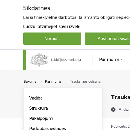
Pāriet uz lapas saturu
Sīkdatnes
Lai šī tīmekļvietne darbotos, tā izmanto obligāti nepiec
Lūdzu, atzīmējiet savu izvēli:
Noraidīt
Apstiprināt visas
Par mums
Sākums
Par mums
Trauksmes celšana
Trauk
Vadība
Struktūra
Atska
Pakalpojumi
Publicēts: 
Padotības iestādes