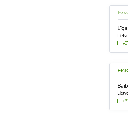
Pers
Līg
Lietv
+3
Pers
Bai
Lietv
+3