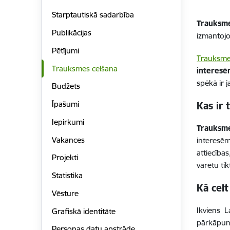
Starptautiskā sadarbība
Trauksme
Publikācijas
izmantojot
Pētījumi
Trauksme
Trauksmes celšana
interesē
spēkā ir 
Budžets
Īpašumi
Kas ir 
Iepirkumi
Trauksme
Vakances
interesēm
attiecība
Projekti
varētu tik
Statistika
Kā celt
Vēsture
Ikviens
L
Grafiskā identitāte
pārkāpumu
Personas datu apstrāde