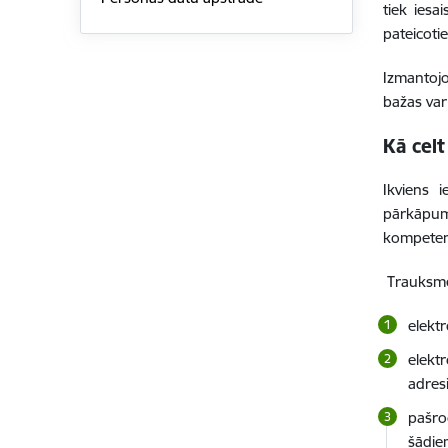
tiek iesa
pateicoti
Izmantojo
bažas var
Kā celt
Ikviens i
pārkāpum
kompetent
Trauksmes
elektr
elekt
adres
pašroc
šādie