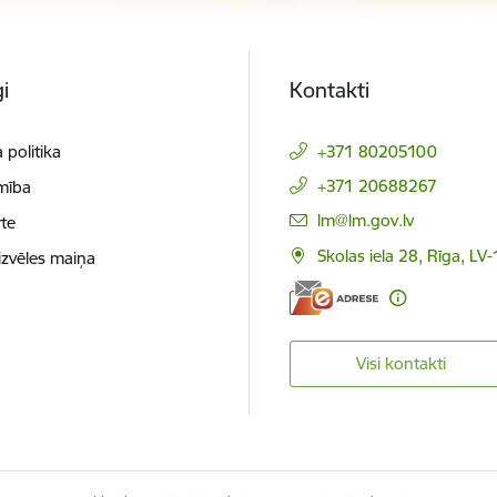
i
Kontakti
 politika
+371 80205100
+371 20688267
mība
E-pasts:
lm@lm.gov.lv
te
Skolas iela 28, Rīga, LV
izvēles maiņa
Visi kontakti