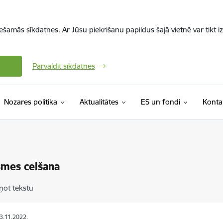
iešamās sīkdatnes. Ar Jūsu piekrišanu papildus šajā vietnē var tikt i
Pārvaldīt sīkdatnes
Nozares politika
Aktualitātes
ES un fondi
Konta
smes celšana
ņot tekstu
23.11.2022.