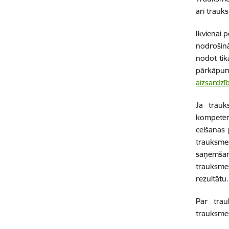
arī trauk
Ikvienai 
nodrošin
nodot tik
pārkāpuma
aizsardzī
Ja trauk
kompetenc
celšanas 
trauksme
saņemšan
trauksmes
rezultātu.
Par trau
trauksmes