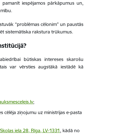
spēja pamanīt iespējamos pārkāpumus un,
amību.
vistuvāk “problēmas cēlonim” un paustās
icēt sistemātiska rakstura trūkumus.
stitūcijā?
sabiedrībai būtiskas intereses skarošu
is var vērsties augstākā iestādē kā
uksmescelejs.lv
;
s cēlēja ziņojumu uz ministrijas e-pasta
-
Skolas iela 28, Rīga, LV-1331
,
kādā no