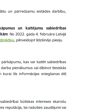
tklātu un pārredzamu iestādes darbību,
kāpumus un kaitējumu sabiedrības
sekām
. No 2022. gada 4. februāra Latvijā
direktīvu
, pilnveidojot līdzšinējo pieeju.
u pārkāpumu, kas var kaitēt sabiedrības
t darba pienākumus vai dibinot tiesiskās
n kurai šīs informācijas sniegšanas dēļ
abiedrībai būtiskas intereses skarošu
s reputācija, tai radušies zaudējumi vai