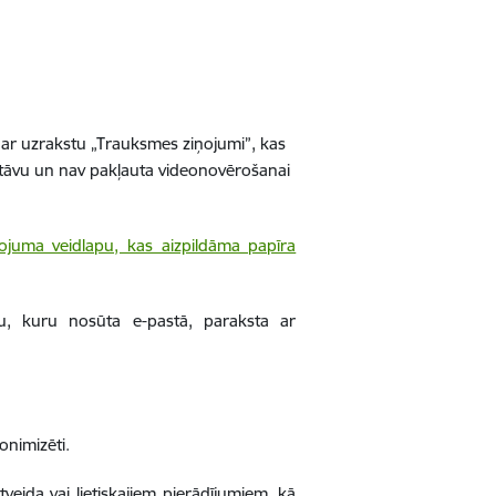
ē ar uzrakstu „Trauksmes ziņojumi”, kas
o stāvu un nav pakļauta videonovērošanai
ojuma veidlapu, kas aizpildāma papīra
u, kuru nosūta e-pastā, paraksta ar
onimizēti.
eida vai lietiskajiem pierādījumiem, kā