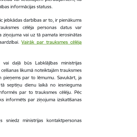
ības informācijas statuss.
eic jebkādas darbības ar to, ir pienākums
Trauksmes cēlēja personas datus var
ja ziņojuma vai uz tā pamata ierosinātas
zsardzībai.
Vairāk par trauksmes cēlēja
 vai daļā būs Labklājības ministrijas
s celšanas likumā noteiktajām trauksmes
un pieņems par to lēmumu. Savukārt, ja
 tā septiņu dienu laikā no iesnieguma
informēs par to trauksmes cēlēju. Pēc
iks informēts par ziņojuma izskatīšanas
as sniedz ministrijas kontaktpersonas