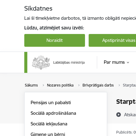
Pāriet uz lapas saturu
Sīkdatnes
Lai šī tīmekļvietne darbotos, tā izmanto obligāti nepiec
Lūdzu, atzīmējiet savu izvēli:
Noraidīt
Apstiprināt visas
Par mums
Sākums
Nozares politika
Brīvprātīgais darbs
Starpta
Starpt
Pensijas un pabalsti
Sociālā apdrošināšana
Atska
Sociālā iekļaušana
Publicēts: 
Ģimene un bērni