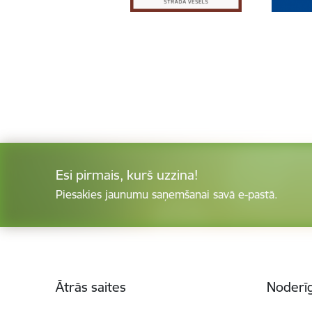
Esi pirmais, kurš uzzina!
Piesakies jaunumu saņemšanai savā e-pastā.
Kājene
Ātrās saites
Noderīg