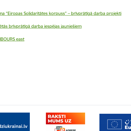
 “Eiropas Solidaritātes korpuss” – brīvprātīgā darba projekti
ētās brīvprātīgā darba iespējas jauniešiem
HBOURS east