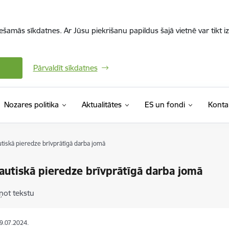
iešamās sīkdatnes. Ar Jūsu piekrišanu papildus šajā vietnē var tikt i
Pārvaldīt sīkdatnes
Nozares politika
Aktualitātes
ES un fondi
Konta
utiskā pieredze brīvprātīgā darba jomā
autiskā pieredze brīvprātīgā darba jomā
ņot tekstu
09.07.2024.