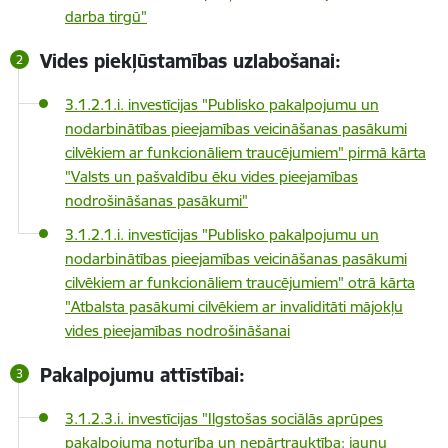
darba tirgū"
Vides piekļūstamības uzlabošanai:
3.1.2.1.i. investīcijas "Publisko pakalpojumu un
nodarbinātības pieejamības veicināšanas pasākumi
cilvēkiem ar funkcionāliem traucējumiem" pirmā kārta
"Valsts un pašvaldību ēku vides pieejamības
nodrošināšanas pasākumi"
3.1.2.1.i. investīcijas "Publisko pakalpojumu un
nodarbinātības pieejamības veicināšanas pasākumi
cilvēkiem ar funkcionāliem traucējumiem" otrā kārta
"Atbalsta pasākumi cilvēkiem ar invaliditāti mājokļu
vides pieejamības nodrošināšanai
Pakalpojumu attīstībai:
3.1.2.3.i. investīcijas "Ilgstošas sociālās aprūpes
pakalpojuma noturība un nepārtrauktība: jaunu