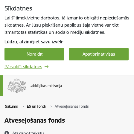
Pāriet uz lapas saturu
Sīkdatnes
Spied
lai meklētu
Enter
Lai šī tīmekļvietne darbotos, tā izmanto obligāti nepieciešamās
sīkdatnes. Ar Jūsu piekrišanu papildus šajā vietnē var tikt
izmantotas statistikas un sociālo mediju sīkdatnes.
Lūdzu, atzīmējiet savu izvēli:
Noraidīt
Apstiprināt visas
Pārvaldīt sīkdatnes
Sākums
ES un fondi
Atveseļošanas fonds
Atveseļošanas fonds
Atskaņot tekstu