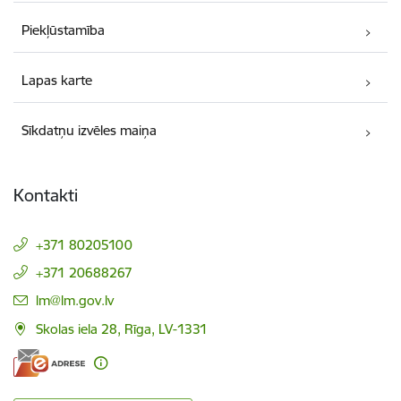
Piekļūstamība
Lapas karte
Sīkdatņu izvēles maiņa
Kontakti
+371 80205100
+371 20688267
E-pasts:
lm@lm.gov.lv
Skolas iela 28, Rīga, LV-1331