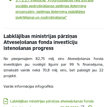
3.1.2.2.i. investīcija "Prognozēšanas rīka izstrāde
sociālās apdrošināšanas sistēmas ilgtermiņa
prognozēm, sistēmas ilgtermiņa stabilitātes
izvērtēšanai un nodrošināšanai"
Labklājības ministrijas pārziņas
Atveseļošanas fonda investīciju
īstenošanas progress
No pieejamajiem 82,75 milj. eiro Atveseļošanas fonda
investīcijām jau noslēgti līgumi par 99 % finansējuma,
izmaksāti vairāk nekā 70,8 milj. eiro, bet pabeigti jau 22
projekti.
Vairāk informācijas infografikā:
Lejupielādēt:
Labklājības ministrijas pārziņas atveseļošanas fonda