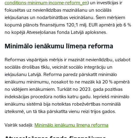
conditions-minimum-income-reform_en
) un investīcijas ir
fokusētas uz nevienlīdzības mazināšanu un sociālās
iekļaušanas un nodarbinātības veicināšanu. Šiem mērķiem
kopumā plānots finansējums 120,1 milj. EUR apmērā jeb 6 %
no kopējā Atveseļošanas fonda Latvijā aploksnes.
Minimālo ienākumu līmeņa reforma
Reformas vispārējais mērķis ir mazināt nevienlīdzību, uzlabot
sociālās drošības tīklu, veicināt sociālo integrāciju un
iekļaušanu Latvijā. Reforma paredz pārskatīt minimālo
ienākumu minimumu, nosakot to ne mazāk kā 20 % apmērā
no vidējiem ienākumiem. Turklāt no 2023. gada pozitīvas
indeksācijas procedūra notiks katru gadu. Iepriekš minimālo
ienākumu sistēmā bija noteiktas robežvērtības nominālā
izteiksmē, un tā tika pārskatīta vienu reizi trijos gados.
Vairāk sadaļā:
Minimālo ienākumu līmeņa reforma