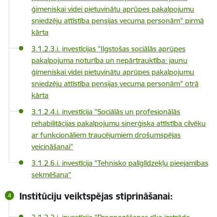
ģimeniskai videi pietuvinātu aprūpes pakalpojumu
sniedzēju attīstība pensijas vecuma personām" pirmā
kārta
3.1.2.3.i. investīcijas "Ilgstošas sociālās aprūpes
pakalpojuma noturība un nepārtrauktība: jaunu
ģimeniskai videi pietuvinātu aprūpes pakalpojumu
sniedzēju attīstība pensijas vecuma personām" otrā
kārta
3.1.2.4.i. investīcija "Sociālās un profesionālās
rehabilitācijas pakalpojumu sinerģiska attīstība cilvēku
ar funkcionāliem traucējumiem drošumspējas
veicināšanai"
3.1.2.6.i. investīcija "Tehnisko palīglīdzekļu pieejamības
sekmēšana"
Institūciju veiktspējas stiprināšanai: