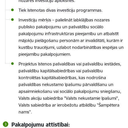
nozares investīciju aploksnes.
Tiek īstenotas divas investīciju programmas.
Investīciju mērķis – palielināt labklājības nozares
publisko pakalpojumu un pašvaldību sociālo
pakalpojumu infrastruktūras pieejamību un atbalstīt
mājokļu pielāgošanu personām ar invaliditāti, kurām ir
kustību traucējumi, uzlabot nodarbinātības iespējas un
pieejamību pakalpojumiem.
Projektus īstenos pašvaldības vai pašvaldību iestādes,
pašvaldību kapitālsabiedrības vai pašvaldību
kontrolētas kapitālsabiedrības, kas nodrošina
pašvaldības nekustamo īpašumu pārvaldīšanu un
apsaimniekošanu vai sociālo pakalpojumu sniegšanu,
Valsts akciju sabiedrība "Valsts nekustamie īpašumi",
Valsts sabiedrība ar ierobežotu atbildību "Šampētera
nams".
Pakalpojumu attīstībai: