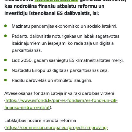
kas nodrošina finanšu atbalstu reformu un
investīciju īstenošanai ES dalībvalstīs, lai:
Mazinātu pandēmijas ekonomisko un sociālo ietekmi.
Padarītu dalībvalstis noturīgākas un labāk sagatavotas
izaicinājumiem un iespējām, ko rada zaļā un digitālā
pārkārtošanās.
Līdz 2050. gadam sasniegtu ES klimatneitralitātes mērķi.
Nostādītu Eiropu uz digitālās pārkārtošanās ceļa.
Radītu darbvietas un stimulētu izaugsmi.
Atveseļošanas fondam Latvijā ir vairāki darbības virzieni
(
https://www.esfondi.lv/par-es-fondiem/es-fondi-un-citi-
finansu-instrumenti/af
).
Labklājības nozarē īstenotā reforma
(
https://commission.europa.eu/projects/improving-