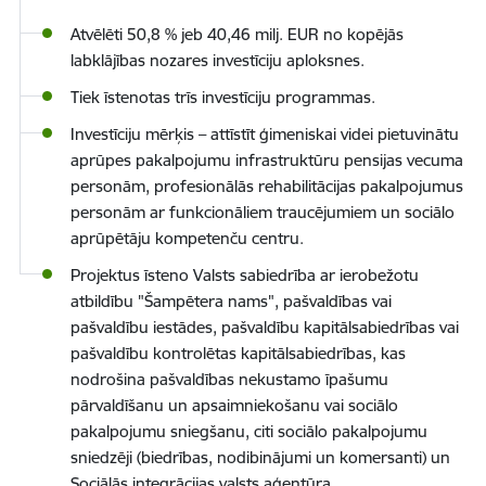
Atvēlēti 50,8 % jeb 40,46 milj. EUR no kopējās
labklājības nozares investīciju aploksnes.
Tiek īstenotas trīs investīciju programmas.
Investīciju mērķis – attīstīt ģimeniskai videi pietuvinātu
aprūpes pakalpojumu infrastruktūru pensijas vecuma
personām, profesionālās rehabilitācijas pakalpojumus
personām ar funkcionāliem traucējumiem un sociālo
aprūpētāju kompetenču centru.
Projektus īsteno Valsts sabiedrība ar ierobežotu
atbildību "Šampētera nams", pašvaldības vai
pašvaldību iestādes, pašvaldību kapitālsabiedrības vai
pašvaldību kontrolētas kapitālsabiedrības, kas
nodrošina pašvaldības nekustamo īpašumu
pārvaldīšanu un apsaimniekošanu vai sociālo
pakalpojumu sniegšanu, citi sociālo pakalpojumu
sniedzēji (biedrības, nodibinājumi un komersanti) un
Sociālās integrācijas valsts aģentūra.