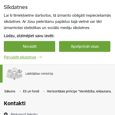
Pāriet uz lapas saturu
Sīkdatnes
Spied
lai meklētu
Enter
Lai šī tīmekļvietne darbotos, tā izmanto obligāti nepieciešamās
sīkdatnes. Ar Jūsu piekrišanu papildus šajā vietnē var tikt
izmantotas statistikas un sociālo mediju sīkdatnes.
Lūdzu, atzīmējiet savu izvēli:
Noraidīt
Apstiprināt visas
Pārvaldīt sīkdatnes
Sākums
ES un fondi
Horizontālais princips "Vienlīdzība, iekļaušana, 
Kontakti
Atskaņot tekstu