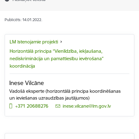
Publicēts: 14.01.2022.
LM īstenojamie projekti
Horizontālā principa “Vienlīdzība, iekļaušana,
nediskriminācija un pamattiesību ievērošana”
koordinācija
Inese Vilcāne
Vadošā eksperte (horizontālā principa koordinēšanas
un ieviešanas uzraudzības jautājumos)
+371 20688276
E-pasts:
inese.vilcane@lm.gov.lv