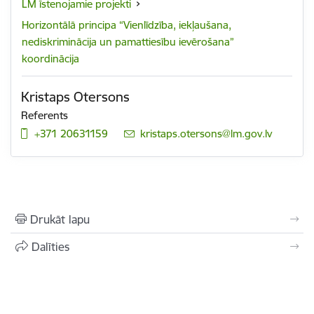
LM īstenojamie projekti
Horizontālā principa “Vienlīdzība, iekļaušana,
nediskriminācija un pamattiesību ievērošana”
koordinācija
Kristaps Otersons
Referents
+371 20631159
E-pasts:
kristaps.otersons@lm.gov.lv
Drukāt lapu
Dalīties