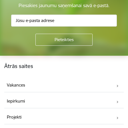
Piesakies jaunumu saņemšanai savā e-pastā.
Kājene
Ātrās saites
Vakances
Iepirkumi
Projekti