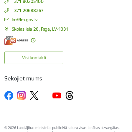
+371 80205100
+371 20688267
E-pasts:
lm@lm.gov.lv
Skolas iela 28, Rīga, LV-1331
Visi kontakti
Sekojiet mums
© 2026 Labklājības ministrija, publicētā satura visas tiesības aizsargātas.