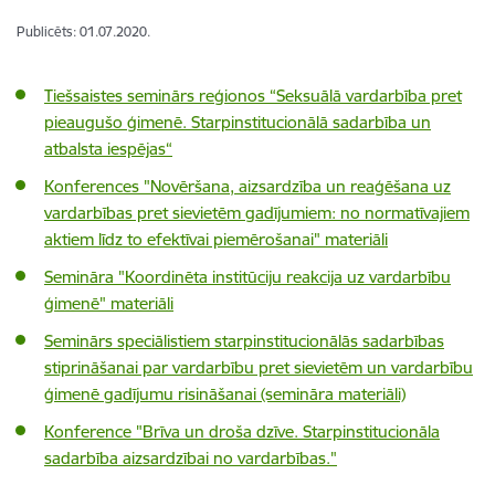
Publicēts: 01.07.2020.
Tiešsaistes seminārs reģionos “Seksuālā vardarbība pret
pieaugušo ģimenē. Starpinstitucionālā sadarbība un
atbalsta iespējas“
Konferences "Novēršana, aizsardzība un reaģēšana uz
vardarbības pret sievietēm gadījumiem: no normatīvajiem
aktiem līdz to efektīvai piemērošanai" materiāli
Semināra "Koordinēta institūciju reakcija uz vardarbību
ģimenē" materiāli
Seminārs speciālistiem starpinstitucionālās sadarbības
stiprināšanai par vardarbību pret sievietēm un vardarbību
ģimenē gadījumu risināšanai (semināra materiāli)
Konference "Brīva un droša dzīve. Starpinstitucionāla
sadarbība aizsardzībai no vardarbības."