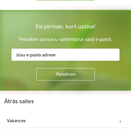
Esi pirmais, kurš uzzina!
Piesakies jaunumu saņemšanai savā e-pastā.
Kājene
Ātrās saites
Vakances