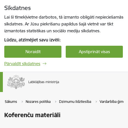
Pāriet uz lapas saturu
Sīkdatnes
Spied
lai meklētu
Enter
Lai šī tīmekļvietne darbotos, tā izmanto obligāti nepieciešamās
sīkdatnes. Ar Jūsu piekrišanu papildus šajā vietnē var tikt
izmantotas statistikas un sociālo mediju sīkdatnes.
Lūdzu, atzīmējiet savu izvēli:
Noraidīt
Apstiprināt visas
Pārvaldīt sīkdatnes
Sākums
Nozares politika
Dzimumu līdztiesība
Vardarbība ģimenē
Koferenču materiāli