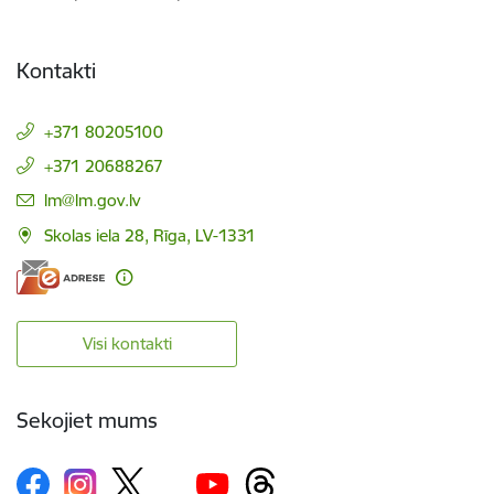
Kontakti
+371 80205100
+371 20688267
E-pasts:
lm@lm.gov.lv
Skolas iela 28, Rīga, LV-1331
Visi kontakti
Sekojiet mums