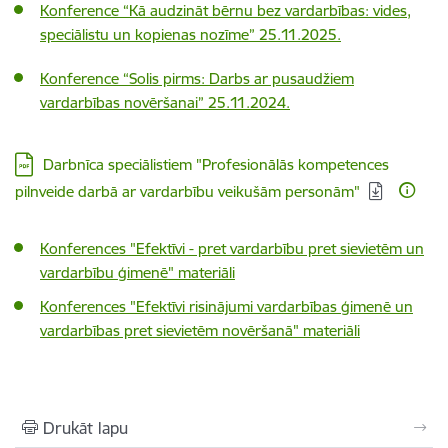
Konference “Kā audzināt bērnu bez vardarbības: vides,
speciālistu un kopienas nozīme” 25.11.2025.
Konference “Solis pirms: Darbs ar pusaudžiem
vardarbības novēršanai” 25.11.2024.
Lejupielādēt:
Darbnīca speciālistiem "Profesionālās kompetences
pilnveide darbā ar vardarbību veikušām personām"
Konferences "Efektīvi - pret vardarbību pret sievietēm un
vardarbību ģimenē" materiāli
Konferences "Efektīvi risinājumi vardarbības ģimenē un
vardarbības pret sievietēm novēršanā" materiāli
Drukāt lapu