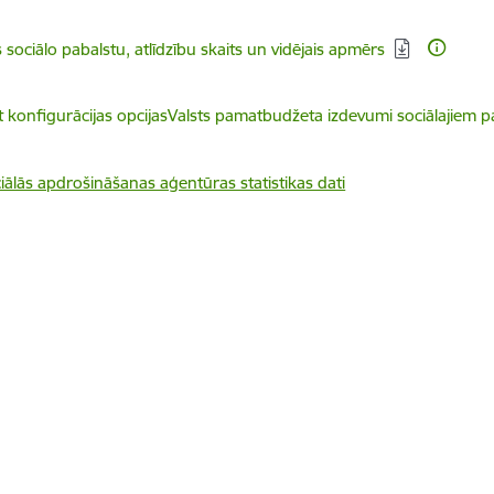
dēt:
s sociālo pabalstu, atlīdzību skaits un vidējais apmērs
dēt:
t konfigurācijas opcijasValsts pamatbudžeta izdevumi sociālajiem p
ciālās apdrošināšanas aģentūras statistikas dati