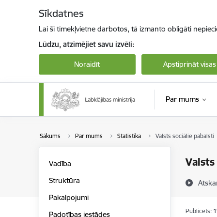
Pāriet uz lapas saturu
Sīkdatnes
Lai šī tīmekļvietne darbotos, tā izmanto obligāti nepiec
Lūdzu, atzīmējiet savu izvēli:
Noraidīt
Apstiprināt visas
Par mums
Sākums
Par mums
Statistika
Valsts sociālie pabalsti
Valsts
Vadība
Struktūra
Atska
Pakalpojumi
Publicēts: 
Padotības iestādes