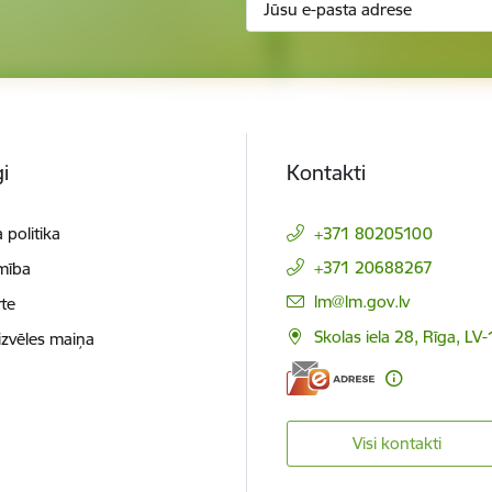
i
Kontakti
 politika
+371 80205100
+371 20688267
mība
E-pasts:
lm@lm.gov.lv
te
Skolas iela 28, Rīga, LV
izvēles maiņa
Visi kontakti