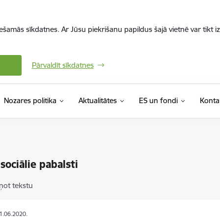
iešamās sīkdatnes. Ar Jūsu piekrišanu papildus šajā vietnē var tikt i
Pārvaldīt sīkdatnes
Nozares politika
Aktualitātes
ES un fondi
Konta
 sociālie pabalsti
ņot tekstu
11.06.2020.