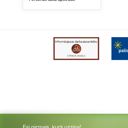
Esi pirmais, kurš uzzina!