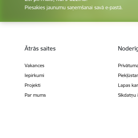
Piesakies jaunumu saņemšanai savā e-pastā.
Kājene
Ātrās saites
Noderīg
Vakances
Privātuma
Iepirkumi
Piekļūsta
Projekti
Lapas kar
Par mums
Sīkdatņu 