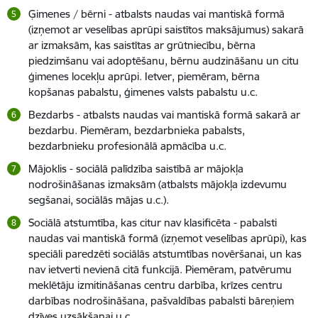
Ģimenes / bērni - atbalsts naudas vai mantiskā formā
(izņemot ar veselības aprūpi saistītos maksājumus) sakarā
ar izmaksām, kas saistītas ar grūtniecību, bērna
piedzimšanu vai adoptēšanu, bērnu audzināšanu un citu
ģimenes locekļu aprūpi. Ietver, piemēram, bērna
kopšanas pabalstu, ģimenes valsts pabalstu u.c.
Bezdarbs - atbalsts naudas vai mantiskā formā sakarā ar
bezdarbu. Piemēram, bezdarbnieka pabalsts,
bezdarbnieku profesionālā apmācība u.c.
Mājoklis - sociālā palīdzība saistībā ar mājokļa
nodrošināšanas izmaksām (atbalsts mājokļa izdevumu
segšanai, sociālās mājas u.c.).
Sociālā atstumtība, kas citur nav klasificēta - pabalsti
naudas vai mantiskā formā (izņemot veselības aprūpi), kas
speciāli paredzēti sociālās atstumtības novēršanai, un kas
nav ietverti nevienā citā funkcijā. Piemēram, patvērumu
meklētāju izmitināšanas centru darbība, krīzes centru
darbības nodrošināšana, pašvaldības pabalsti bāreņiem
dzīves uzsākšanai u.c.