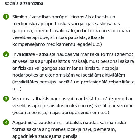
sociālā aizsardzība:
Slimība / veselības aprūpe - finansiāls atbalsts un
medicīniskā aprūpe fiziskas vai garīgas saslimšanas
gadījumā, izņemot invaliditāti (ambulatorā un stacionārā
veselības aprūpe, slimības pabalsts, atbalsts
kompensējamo medikamentu iegādei u.c.).
Invaliditāte - atbalsts naudas vai mantiskā formā (izņemot
ar veselības aprūpi saistītos maksājumus) personai sakarā
ar fiziskas vai garīgas saslimšanas izraisītu nespēju
nodarboties ar ekonomiskām vai sociālām aktivitātēm
(invaliditātes pensijas, sociālā un profesionālā rehabilitācija
u.c.).
Vecums - atbalsts naudas vai mantiskā formā (izņemot ar
veselības aprūpi saistītos maksājumus) saistībā ar vecumu
(vecuma pensija, mājas aprūpe senioriem u.c.)
Apgādnieka zaudējums - atbalsts naudas vai mantiskā
formā sakarā ar ģimenes locekļa nāvi, piemēram,
apgādnieka zaudējuma pensija.