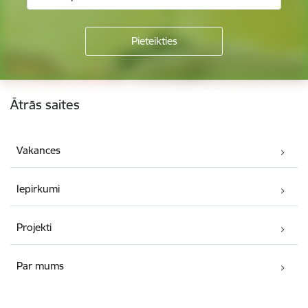
Kājene
Ātrās saites
Vakances
Iepirkumi
Projekti
Par mums