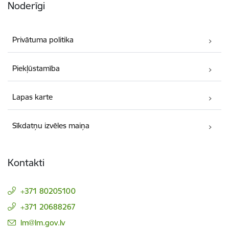
Noderīgi
Privātuma politika
Piekļūstamība
Lapas karte
Sīkdatņu izvēles maiņa
Kontakti
+371 80205100
+371 20688267
E-pasts:
lm@lm.gov.lv