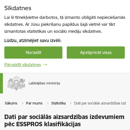
Pāriet uz lapas saturu
Sīkdatnes
Spied
lai meklētu
Enter
Lai šī tīmekļvietne darbotos, tā izmanto obligāti nepieciešamās
sīkdatnes. Ar Jūsu piekrišanu papildus šajā vietnē var tikt
izmantotas statistikas un sociālo mediju sīkdatnes.
Lūdzu, atzīmējiet savu izvēli:
Noraidīt
Apstiprināt visas
Pārvaldīt sīkdatnes
Sākums
Par mums
Statistika
Dati par sociālās aizsardzības izd
Dati par sociālās aizsardzības izdevumiem
pēc ESSPROS klasifikācijas