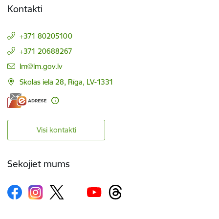
Kontakti
+371 80205100
+371 20688267
E-pasts:
lm@lm.gov.lv
Skolas iela 28, Rīga, LV-1331
Visi kontakti
Sekojiet mums