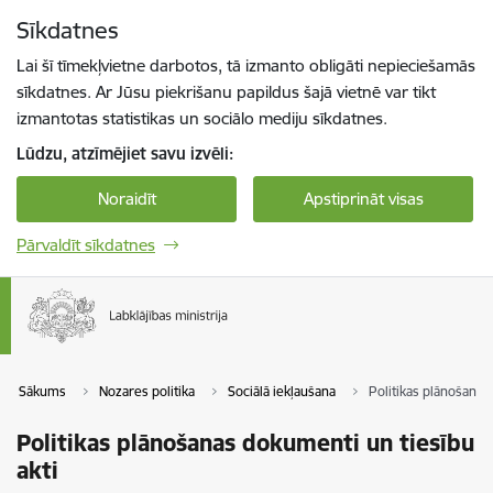
Pāriet uz lapas saturu
Sīkdatnes
Spied
lai meklētu
Enter
Lai šī tīmekļvietne darbotos, tā izmanto obligāti nepieciešamās
sīkdatnes. Ar Jūsu piekrišanu papildus šajā vietnē var tikt
izmantotas statistikas un sociālo mediju sīkdatnes.
Lūdzu, atzīmējiet savu izvēli:
Noraidīt
Apstiprināt visas
Pārvaldīt sīkdatnes
Sākums
Nozares politika
Sociālā iekļaušana
Politikas plānošanas
Politikas plānošanas dokumenti un tiesību
akti