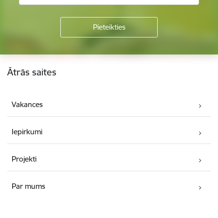
Kājene
Ātrās saites
Vakances
Iepirkumi
Projekti
Par mums