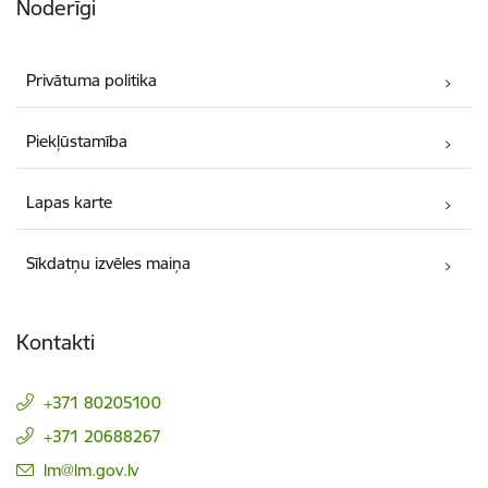
Noderīgi
Privātuma politika
Piekļūstamība
Lapas karte
Sīkdatņu izvēles maiņa
Kontakti
+371 80205100
+371 20688267
E-pasts:
lm@lm.gov.lv