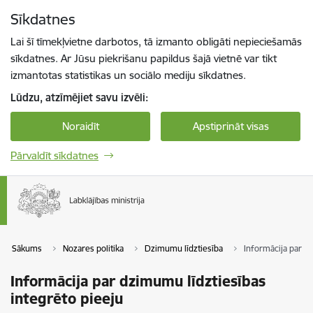
Pāriet uz lapas saturu
Sīkdatnes
Spied
lai meklētu
Enter
Lai šī tīmekļvietne darbotos, tā izmanto obligāti nepieciešamās
sīkdatnes. Ar Jūsu piekrišanu papildus šajā vietnē var tikt
izmantotas statistikas un sociālo mediju sīkdatnes.
Lūdzu, atzīmējiet savu izvēli:
Noraidīt
Apstiprināt visas
Pārvaldīt sīkdatnes
Sākums
Nozares politika
Dzimumu līdztiesība
Informācija par d
Informācija par dzimumu līdztiesības
integrēto pieeju