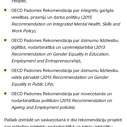
People
),
OECD Padomes Rekomendācija par integrētu garīgās
veselības, prasmju un darba politiku (
2015
Recommendation on Integrated Mental Health, Skills and
Work Policy)
,
OECD Padomes Rekomendācija par dzimumu līdztiesību
izglītībā, nodarbinātībā un uzņēmējdarbībā (
2013
Recommendation on Gender Equality in Education,
Employment and Entrepreneurship
),
OECD Padomes Rekomendācija par dzimumu līdztiesību
valsts pārvaldē (
2015 Recommendation on Gender
Equality in Public Life
),
OECD Padomes Rekomendācija par novecošanās un
nodarbinātības politikām (
2015 Recommendation on
Ageing and Employment policies
).
Pašlaik izstrādē un saskaņošanā ir divi
rekomendāciju projekti
par mākslīgo intelektu nodarbinātībā un bērnu labbūtību.