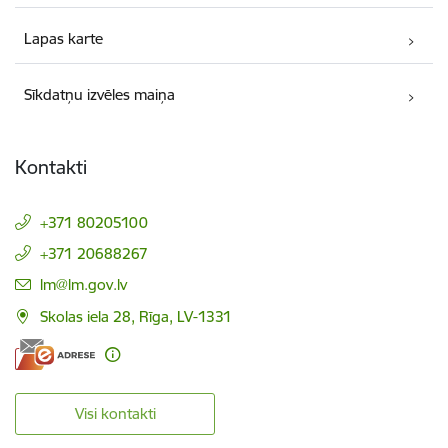
Lapas karte
Sīkdatņu izvēles maiņa
Kontakti
+371 80205100
+371 20688267
E-pasts:
lm@lm.gov.lv
Skolas iela 28, Rīga, LV-1331
Visi kontakti