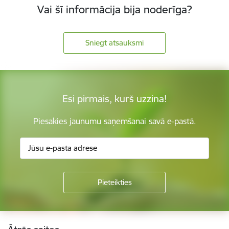
Vai šī informācija bija noderīga?
Sniegt atsauksmi
Esi pirmais, kurš uzzina!
Piesakies jaunumu saņemšanai savā e-pastā.
Kājene