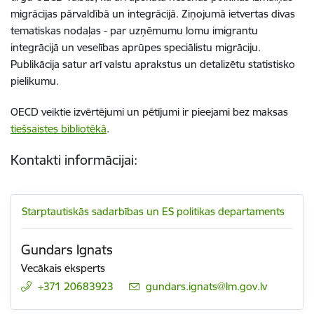
migrācijas pārvaldībā un integrācijā. Ziņojumā ietvertas divas
tematiskas nodaļas - par uzņēmumu lomu imigrantu
integrācijā un veselības aprūpes speciālistu migrāciju.
Publikācija satur arī valstu aprakstus un detalizētu statistisko
pielikumu.
OECD veiktie izvērtējumi un pētījumi ir pieejami bez maksas
tiešsaistes bibliotēkā
.
Kontakti informācijai:
Starptautiskās sadarbības un ES politikas departaments
Gundars Ignats
Vecākais eksperts
+371 20683923
E-pasts:
gundars.ignats@lm.gov.lv