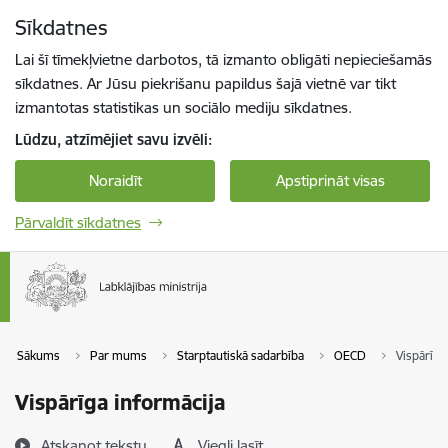
Pāriet uz lapas saturu
Sīkdatnes
Spied
lai meklētu
Enter
Lai šī tīmekļvietne darbotos, tā izmanto obligāti nepieciešamās
sīkdatnes. Ar Jūsu piekrišanu papildus šajā vietnē var tikt
izmantotas statistikas un sociālo mediju sīkdatnes.
Lūdzu, atzīmējiet savu izvēli:
Noraidīt
Apstiprināt visas
Pārvaldīt sīkdatnes
Sākums
Par mums
Starptautiskā sadarbība
OECD
Vispārīga
Vispārīga informācija
Atskaņot tekstu
Viegli lasīt