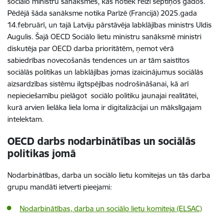
sociālo ministru sanāksmēs, kas notiek reizi septiņos gados.
Pēdējā šāda sanāksme notika Parīzē (Francijā)
2025.gada
14.februārī, un tajā Latviju pārstāvēja labklājības ministrs Uldis
Augulis. Šajā OECD Sociālo lietu ministru sanāksmē ministri
diskutēja par OECD darba prioritātēm, ņemot vērā
sabiedrības novecošanās tendences un ar tām saistītos
sociālās politikas un labklājības jomas izaicinājumus sociālās
aizsardzības sistēmu ilgtspējības nodrošināšanai, kā arī
nepieciešamību pielāgot sociālo politiku jaunajai realitātei,
kurā arvien lielāka liela loma ir digitalizācijai un mākslīgajam
intelektam.
OECD darbs nodarbinātības un sociālās
politikas jomā
Nodarbinātības, darba un sociālo lietu komitejas un tās darba
grupu mandāti ietverti pieejami:
Nodarbinātības, darba un sociālo lietu komiteja (ELSAC)