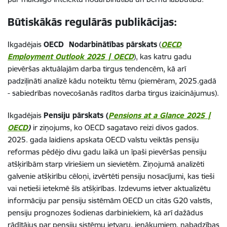
Būtiskākās regulārās publikācijas:
Ikgadējais
OECD Nodarbinātības pārskats
(
OECD
Employment Outlook 2025 | OECD
), kas katru gadu
pievēršas aktuālajām darba tirgus tendencēm, kā arī
padziļināti analizē kādu noteiktu tēmu (piemēram, 2025.gadā
- sabiedrības novecošanās radītos darba tirgus izaicinājumus).
Ikgadējais
Pensiju pārskats (
Pensions at a Glance 2025 |
OECD
)
ir ziņojums, ko OECD sagatavo reizi divos gados.
2025. gada laidiens apskata OECD valstu veiktās pensiju
reformas pēdējo divu gadu laikā un īpaši pievēršas pensiju
atšķirībām starp vīriešiem un sievietēm. Ziņojumā analizēti
galvenie atšķirību cēloņi, izvērtēti pensiju nosacījumi, kas tieši
vai netieši ietekmē šīs atšķirības. Izdevums ietver aktualizētu
informāciju par pensiju sistēmām OECD un citās G20 valstīs,
pensiju prognozes šodienas darbiniekiem, kā arī dažādus
rādītājus par pensiju sistēmu ietvaru, ienākumiem, nabadzības