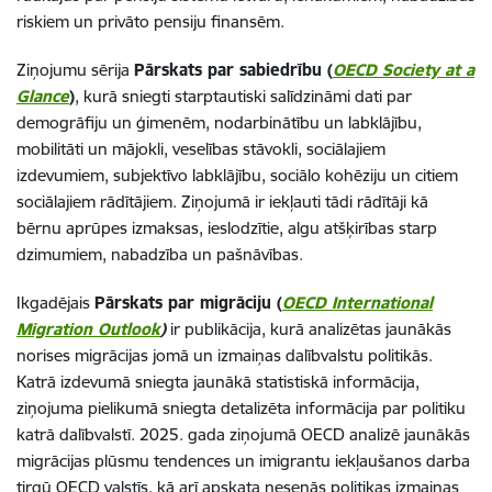
riskiem un privāto pensiju finansēm.
Ziņojumu sērija
Pārskats par sabiedrību (
OECD Society at a
Glance
)
,
kurā sniegti starptautiski salīdzināmi dati par
demogrāfiju un ģimenēm, nodarbinātību un labklājību,
mobilitāti un mājokli, veselības stāvokli, sociālajiem
izdevumiem, subjektīvo labklājību, sociālo kohēziju un citiem
sociālajiem rādītājiem. Ziņojumā ir iekļauti tādi rādītāji kā
bērnu aprūpes izmaksas, ieslodzītie, algu atšķirības starp
dzimumiem, nabadzība un pašnāvības.
Ikgadējais
Pārskats par migrāciju (
OECD International
Migration Outlook
)
ir publikācija, kurā analizētas jaunākās
norises migrācijas jomā un izmaiņas dalībvalstu politikās.
Katrā izdevumā sniegta jaunākā statistiskā informācija,
ziņojuma pielikumā sniegta detalizēta informācija par politiku
katrā dalībvalstī. 2025. gada ziņojumā OECD analizē jaunākās
migrācijas plūsmu tendences un imigrantu iekļaušanos darba
tirgū OECD valstīs, kā arī apskata nesenās politikas izmaiņas