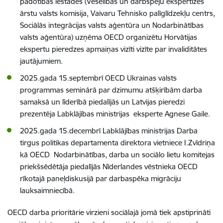
padotības iestādes (Veselības un darbspēju ekspertīzes
ārstu valsts komisija, Vaivaru Tehnisko palīglīdzekļu centrs,
Sociālās integrācijas valsts aģentūra un Nodarbinātības
valsts aģentūra) uzņēma OECD organizētu Horvātijas
ekspertu pieredzes apmaiņas vizīti vizīte par invaliditātes
jautājumiem.
2025.gada 15.septembrī OECD Ukrainas valsts
programmas seminārā par dzimumu atšķirībām darba
samaksā un līderībā piedalījās un Latvijas pieredzi
prezentēja Labklājības ministrijas eksperte Agnese Gaile.
2025.gada 15.decembrī Labklājības ministrijas Darba
tirgus politikas departamenta direktora vietniece I.Zvīdriņa
kā OECD Nodarbinātības, darba un sociālo lietu komitejas
priekšsēdētāja piedalījās Nīderlandes vēstnieka OECD
rīkotajā paneļdiskusijā par darbaspēka migrāciju
lauksaimniecībā.
OECD darba prioritārie virzieni sociālajā jomā tiek apstiprināti