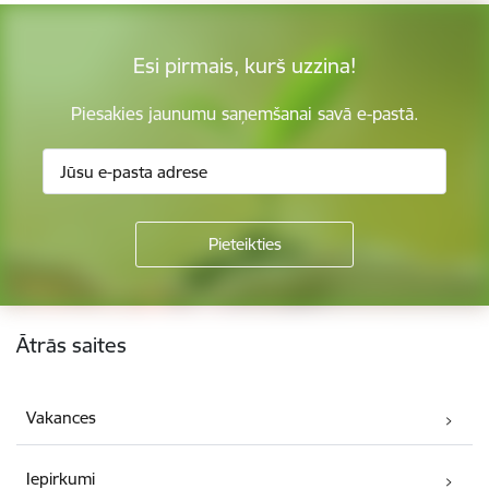
Esi pirmais, kurš uzzina!
Piesakies jaunumu saņemšanai savā e-pastā.
Kājene
Ātrās saites
Vakances
Iepirkumi