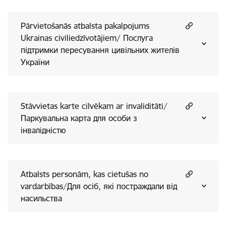
Pārvietošanās atbalsta pakalpojums
Ukrainas civiliedzīvotājiem/ Послуга
підтримки пересування цивільних жителів
України
Stāvvietas karte cilvēkam ar invaliditāti/
Паркувальна карта для особи з
інвалідністю
Atbalsts personām, kas cietušas no
vardarbības/Для осіб, які постраждали від
насильства