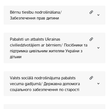
Bērnu tiesību nodrošināšana/
Забезпечення прав дитини
Pabalsti un atbalsts Ukrainas
civiliedzīvotājiem ar bērniem/ Посібники та
підтримка цивільним жителям України з
дітьми
Valsts sociālā nodrošinājuma pabalsts
vecuma gadījumā/ Державна допомога
соціального забезпечення по старості