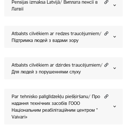
Pensijas izmaksa Latvijā/ Виплата пенсії в
Латвії
Atbalsts cilvēkiem ar redzes traucējumiem/
Підтримка людей з вадами зору
Atbalsts cilvēkiem ar dzirdes traucējumiem/
Для людей з порушеннями слуху
Par tehnisko palīglīdzekļu piešķiršanu/ Про
надання технічних засобів ГООО
Національним реабілітаційним центром "
Vaivari»