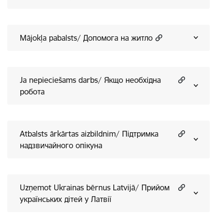
Mājokļa pabalsts/ Допомога на житло
Ja nepieciešams darbs/ Якщо необхідна
робота
Atbalsts ārkārtas aizbildnim/ Підтримка
надзвичайного опікуна
Uzņemot Ukrainas bērnus Latvijā/ Прийом
українських дітей у Латвії