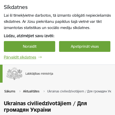
Pāriet uz lapas saturu
Sīkdatnes
Spied
lai meklētu
Enter
Lai šī tīmekļvietne darbotos, tā izmanto obligāti nepieciešamās
sīkdatnes. Ar Jūsu piekrišanu papildus šajā vietnē var tikt
izmantotas statistikas un sociālo mediju sīkdatnes.
Lūdzu, atzīmējiet savu izvēli:
Noraidīt
Apstiprināt visas
Pārvaldīt sīkdatnes
Sākums
Aktualitātes
Ukrainas civiliedzīvotājiem / Для громадян Укра
Ukrainas civiliedzīvotājiem / Для
громадян України