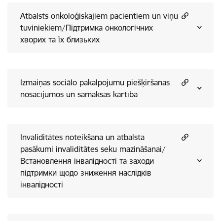
Atbalsts onkoloģiskajiem pacientiem un viņu
tuviniekiem/Підтримка онкологічних
хворих та їх близьких
Izmaiņas sociālo pakalpojumu piešķiršanas
nosacījumos un samaksas kārtībā
Invaliditātes noteikšana un atbalsta
pasākumi invaliditātes seku mazināšanai/
Встановлення інвалідності та заходи
підтримки щодо зниження наслідків
інвалідності