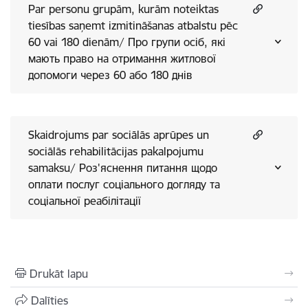
Par personu grupām, kurām noteiktas
tiesības saņemt izmitināšanas atbalstu pēc
60 vai 180 dienām/ Про групи осіб, які
мають право на отримання житлової
допомоги через 60 або 180 днів
Skaidrojums par sociālās aprūpes un
sociālās rehabilitācijas pakalpojumu
samaksu/ Роз'яснення питання щодо
оплати послуг соціального догляду та
соціальної реабілітації
Drukāt lapu
Dalīties