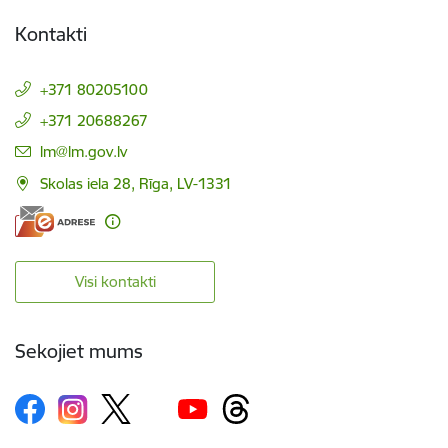
Kontakti
+371 80205100
+371 20688267
E-pasts:
lm@lm.gov.lv
Skolas iela 28, Rīga, LV-1331
Visi kontakti
Sekojiet mums