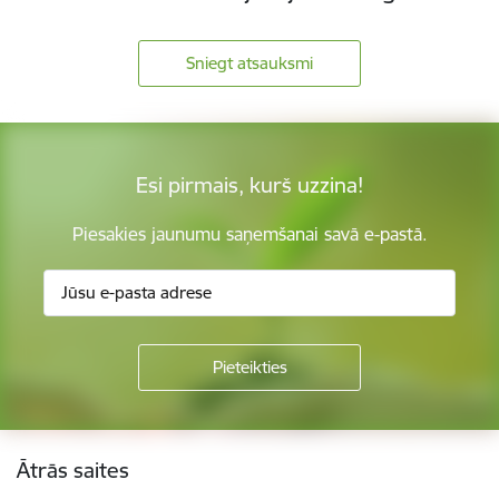
Sniegt atsauksmi
Esi pirmais, kurš uzzina!
Piesakies jaunumu saņemšanai savā e-pastā.
Kājene
Ātrās saites