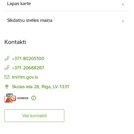
Lapas karte
Sīkdatņu izvēles maiņa
Kontakti
+371 80205100
+371 20688267
E-pasts:
lm@lm.gov.lv
Skolas iela 28, Rīga, LV-1331
Visi kontakti