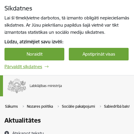
Pāriet uz lapas saturu
Sīkdatnes
Spied
lai meklētu
Enter
Lai šī tīmekļvietne darbotos, tā izmanto obligāti nepieciešamās
sīkdatnes. Ar Jūsu piekrišanu papildus šajā vietnē var tikt
izmantotas statistikas un sociālo mediju sīkdatnes.
Lūdzu, atzīmējiet savu izvēli:
Noraidīt
Apstiprināt visas
Pārvaldīt sīkdatnes
Sākums
Nozares politika
Sociālie pakalpojumi
Sabiedrībā balstīti
Aktualitātes
Atskaņot tekstu