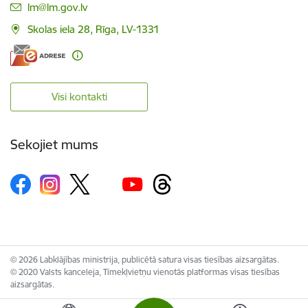
E-pasts:
lm@lm.gov.lv
Skolas iela 28, Rīga, LV-1331
Visi kontakti
Sekojiet mums
© 2026 Labklājības ministrija, publicētā satura visas tiesības aizsargātas.
© 2020 Valsts kanceleja, Tīmekļvietņu vienotās platformas visas tiesības
aizsargātas.