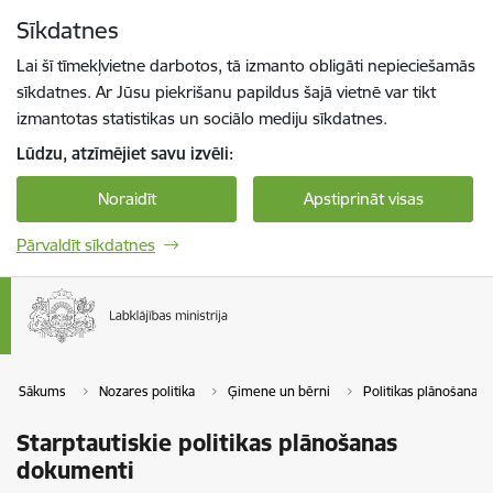
Pāriet uz lapas saturu
Sīkdatnes
Spied
lai meklētu
Enter
Lai šī tīmekļvietne darbotos, tā izmanto obligāti nepieciešamās
sīkdatnes. Ar Jūsu piekrišanu papildus šajā vietnē var tikt
izmantotas statistikas un sociālo mediju sīkdatnes.
Lūdzu, atzīmējiet savu izvēli:
Noraidīt
Apstiprināt visas
Pārvaldīt sīkdatnes
Sākums
Nozares politika
Ģimene un bērni
Politikas plānošanas 
Starptautiskie politikas plānošanas
dokumenti