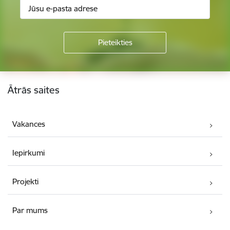
Kājene
Ātrās saites
Vakances
Iepirkumi
Projekti
Par mums