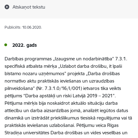
Atskaņot tekstu
Publicēts: 10.06.2020.
2022. gads
Darbības programmas „Izaugsme un nodarbinātība” 7.3.1.
specifiskā atbalsta mērķa „Uzlabot darba drošību, it īpaši
bīstamo nozaru uzņēmumos” projekta „Darba drošības
normatīvo aktu praktiskās ieviešanas un uzraudzības
pilnveidošana” (Nr. 7.3.1.0/16/I/001) ietvaros tika veikts
pētījums “Darba apstākļi un riski Latvijā 2019 – 2021”.
Pētījuma mērķis bija noskaidrot aktuālo situāciju darba
attiecību un darba aizsardzības jomā, analizēt iegūtos datus
dinamikā un izstrādāt priekšlikumus tiesiskā regulējuma vai tā
praktiskās ieviešanas uzlabošanai. Pētījumu veica Rīgas
Stradiņa universitātes Darba drošības un vides veselības un