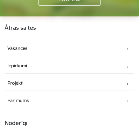
Kājene
Ātrās saites
Vakances
Iepirkumi
Projekti
Par mums
Noderīgi