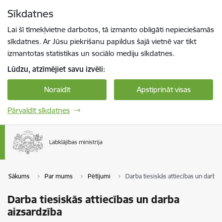
Pāriet uz lapas saturu
Sīkdatnes
Spied
lai meklētu
Enter
Lai šī tīmekļvietne darbotos, tā izmanto obligāti nepieciešamās
sīkdatnes. Ar Jūsu piekrišanu papildus šajā vietnē var tikt
izmantotas statistikas un sociālo mediju sīkdatnes.
Lūdzu, atzīmējiet savu izvēli:
Noraidīt
Apstiprināt visas
Pārvaldīt sīkdatnes
Sākums
Par mums
Pētījumi
Darba tiesiskās attiecības un darba 
Darba tiesiskās attiecības un darba
aizsardzība