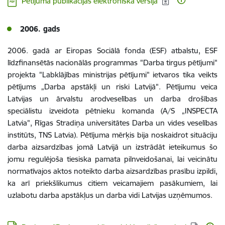
Pētījuma publikācijas elektroniskā versija
2006. gads
2006. gadā ar Eiropas Sociālā fonda (ESF) atbalstu, ESF
līdzfinansētās nacionālās programmas "Darba tirgus pētījumi"
projekta "Labklājības ministrijas pētījumi" ietvaros tika veikts
pētījums „Darba apstākļi un riski Latvijā". Pētījumu veica
Latvijas un ārvalstu arodveselības un darba drošības
speciālistu izveidota pētnieku komanda (A/S „INSPECTA
Latvia", Rīgas Stradiņa universitātes Darba un vides veselības
institūts, TNS Latvia). Pētījuma mērķis bija noskaidrot situāciju
darba aizsardzības jomā Latvijā un izstrādāt ieteikumus šo
jomu regulējoša tiesiska pamata pilnveidošanai, lai veicinātu
normatīvajos aktos noteikto darba aizsardzības prasību izpildi,
ka arī priekšlikumus citiem veicamajiem pasākumiem, lai
uzlabotu darba apstākļus un darba vidi Latvijas uzņēmumos.