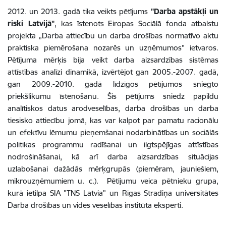
2012. un 2013. gadā tika veikts pētījums
"Darba apstākļi un
riski Latvijā"
, kas īstenots Eiropas Sociālā fonda atbalstu
projekta „Darba attiecību un darba drošības normatīvo aktu
praktiska piemērošana nozarēs un uzņēmumos" ietvaros.
Pētījuma mērķis bija veikt darba aizsardzības sistēmas
attīstības analīzi dinamikā, izvērtējot gan 2005.-2007. gadā,
gan 2009.-2010. gadā līdzīgos pētījumos sniegto
priekšlikumu īstenošanu. Šis pētījums sniedz papildu
analītiskos datus arodveselības, darba drošības un darba
tiesisko attiecību jomā, kas var kalpot par pamatu racionālu
un efektīvu lēmumu pieņemšanai nodarbinātības un sociālās
politikas programmu radīšanai un ilgtspējīgas attīstības
nodrošināšanai, kā arī darba aizsardzības situācijas
uzlabošanai dažādās mērķgrupās (piemēram, jauniešiem,
mikrouzņēmumiem u. c.). Pētījumu veica pētnieku grupa,
kurā ietilpa SIA "TNS Latvia" un Rīgas Stradiņa universitātes
Darba drošības un vides veselības institūta eksperti.