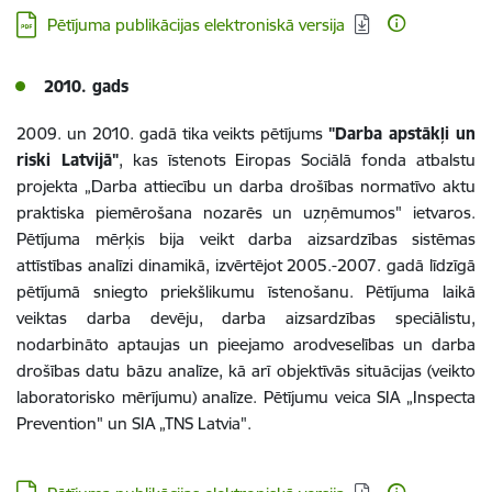
Lejupielādēt:
Pētījuma publikācijas elektroniskā versija
2010. gads
2009. un 2010. gadā tika veikts pētījums
"Darba apstākļi un
riski Latvijā"
, kas īstenots Eiropas Sociālā fonda atbalstu
projekta „Darba attiecību un darba drošības normatīvo aktu
praktiska piemērošana nozarēs un uzņēmumos" ietvaros.
Pētījuma mērķis bija veikt darba aizsardzības sistēmas
attīstības analīzi dinamikā, izvērtējot 2005.-2007. gadā līdzīgā
pētījumā sniegto priekšlikumu īstenošanu. Pētījuma laikā
veiktas darba devēju, darba aizsardzības speciālistu,
nodarbināto aptaujas un pieejamo arodveselības un darba
drošības datu bāzu analīze, kā arī objektīvās situācijas (veikto
laboratorisko mērījumu) analīze. Pētījumu veica SIA „Inspecta
Prevention" un SIA „TNS Latvia".
Lejupielādēt: