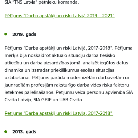
SIA “TNS Latvia” pētnieku komanda.
Pētījums
“Darba apstākļi un riski Latvijā 2019 – 2021”
2019. gads
Pētījums "Darba apstākļi un riski Latvijā, 2017-2018". Pētījuma
mērķis bija noskaidrot aktuālo situāciju darba tiesisko
attiecību un darba aizsardzības jomā, analizēt iegūtos datus
dinamikā un izstrādāt priekšlikumus esošās situācijas
uzlabošanai. Pētījums parāda modernizētām darbavietām un
jaunradītām profesijām raksturīgo darba vides riska faktoru
ietekmes palielināšanos. Pētījumu veica personu apvienība SIA
Civitta Latvija, SIA GRIF un UAB Civitta.
Pētījums "Darba apstākļi un riski Latvijā, 2017-2018"
2013. gads