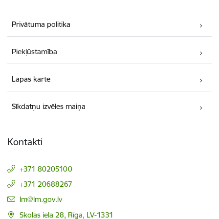
Privātuma politika
Piekļūstamība
Lapas karte
Sīkdatņu izvēles maiņa
Kontakti
+371 80205100
+371 20688267
E-pasts:
lm@lm.gov.lv
Skolas iela 28, Rīga, LV-1331