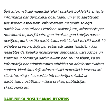
Šajā informatīvajā materiālā (elektroniskajā bukletā) ir sniegta
informācija par darbinieku nosūtīšanu un ar to saistītajiem
tiesiskajiem aspektiem. Informatīvajā materiālā sniegts
darbinieku nosūtīšanas jēdziena skaidrojums, informācija par
noteikumiem, kas jāievēro gan ārvalstu, gan Latvijas darba
devējiem, kuri nosūta darbiniekus veikt Latvijā vai citā valstī, kā
arī ietverta informācija par valsts pārvaldes iestādēm, kas
iesaistītas darbinieku nosūtīšanas īstenošanā, uzraudzībā un
kontrolē, informācija darbiniekiem par viņu tiesībām, kā arī
informācija par administratīvo atbildību un administratīvajiem
sodiem. Vienlaikus šajā informatīvajā materiālā ir ietverta arī
cita informācija, kas varētu būt noderīga saistībā ar
darbinieku nosūtīšanu – tiesu prakse, publikācijas,
skaidrojumi utt.
DARBINIEKA NOSŪTĪŠANAS JĒDZIENS