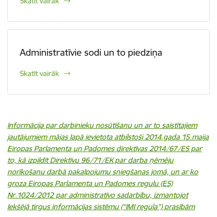
Skatīt vairāk
Administratīvie sodi un to piedziņa
Skatīt vairāk
Informācija par darbinieku nosūtīšanu un ar to saistītajiem
jautājumiem mājas lapā ievietota atbilstoši 2014.gada 15.maija
Eiropas Parlamenta un Padomes direktīvas 2014/67/ES par
to, kā izpildīt Direktīvu 96/71/EK par darba ņēmēju
norīkošanu darbā pakalpojumu sniegšanas jomā, un ar ko
groza Eiropas Parlamenta un Padomes regulu (ES)
Nr.1024/2012 par administratīvo sadarbību, izmantojot
Iekšējā tirgus informācijas sistēmu (“IMI regula”) prasībām