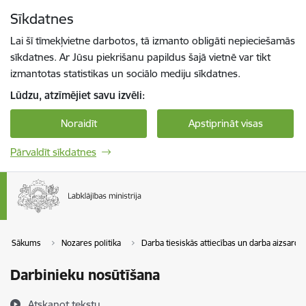
Pāriet uz lapas saturu
Sīkdatnes
Spied
lai meklētu
Enter
Lai šī tīmekļvietne darbotos, tā izmanto obligāti nepieciešamās
sīkdatnes. Ar Jūsu piekrišanu papildus šajā vietnē var tikt
izmantotas statistikas un sociālo mediju sīkdatnes.
Lūdzu, atzīmējiet savu izvēli:
Noraidīt
Apstiprināt visas
Pārvaldīt sīkdatnes
Sākums
Nozares politika
Darba tiesiskās attiecības un darba aizsardz
Darbinieku nosūtīšana
Atskaņot tekstu