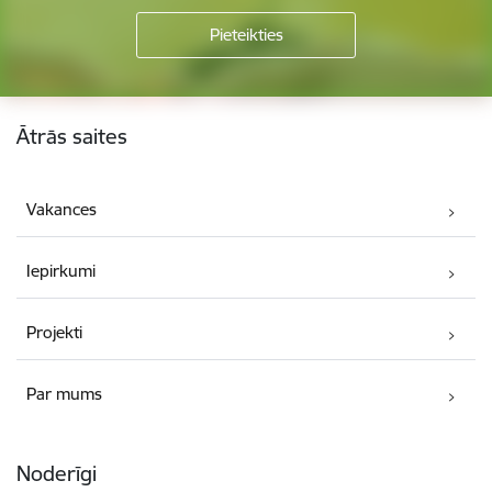
Kājene
Ātrās saites
Vakances
Iepirkumi
Projekti
Par mums
Noderīgi