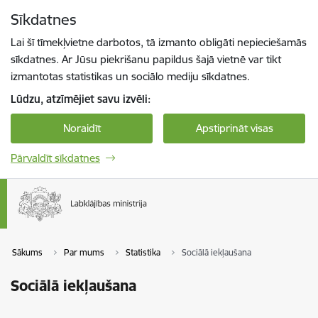
Pāriet uz lapas saturu
Sīkdatnes
Spied
lai meklētu
Enter
Lai šī tīmekļvietne darbotos, tā izmanto obligāti nepieciešamās
sīkdatnes. Ar Jūsu piekrišanu papildus šajā vietnē var tikt
izmantotas statistikas un sociālo mediju sīkdatnes.
Lūdzu, atzīmējiet savu izvēli:
Noraidīt
Apstiprināt visas
Pārvaldīt sīkdatnes
Sākums
Par mums
Statistika
Sociālā iekļaušana
Sociālā iekļaušana