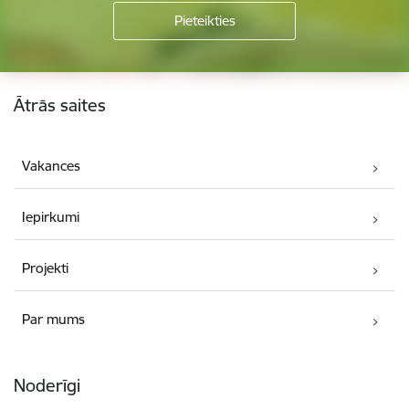
Kājene
Ātrās saites
Vakances
Iepirkumi
Projekti
Par mums
Noderīgi