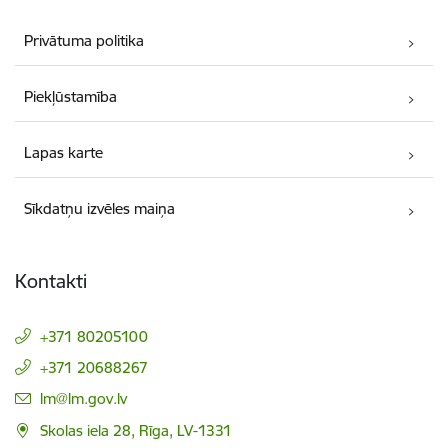
Privātuma politika
Piekļūstamība
Lapas karte
Sīkdatņu izvēles maiņa
Kontakti
+371 80205100
+371 20688267
E-pasts:
lm@lm.gov.lv
Skolas iela 28, Rīga, LV-1331