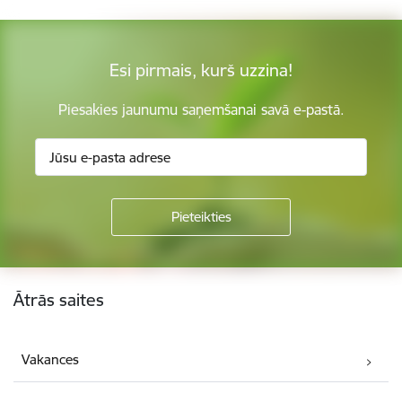
Esi pirmais, kurš uzzina!
Piesakies jaunumu saņemšanai savā e-pastā.
Kājene
Ātrās saites
Vakances