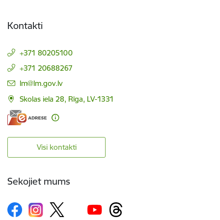
Kontakti
+371 80205100
+371 20688267
E-pasts:
lm@lm.gov.lv
Skolas iela 28, Rīga, LV-1331
Visi kontakti
Sekojiet mums