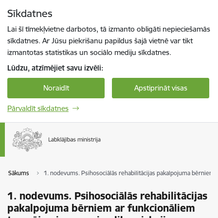
Pāriet uz lapas saturu
Sīkdatnes
Spied
lai meklētu
Enter
Lai šī tīmekļvietne darbotos, tā izmanto obligāti nepieciešamās
sīkdatnes. Ar Jūsu piekrišanu papildus šajā vietnē var tikt
izmantotas statistikas un sociālo mediju sīkdatnes.
Lūdzu, atzīmējiet savu izvēli:
Noraidīt
Apstiprināt visas
Pārvaldīt sīkdatnes
Sākums
1. nodevums. Psihosociālās rehabilitācijas pakalpojuma bērniem 
1. nodevums. Psihosociālās rehabilitācijas
pakalpojuma bērniem ar funkcionāliem