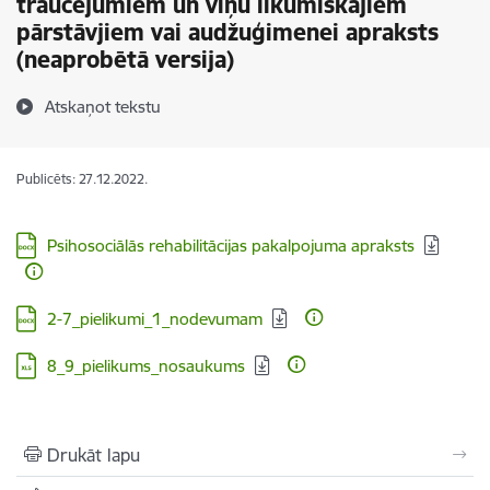
traucējumiem un viņu likumiskajiem
pārstāvjiem vai audžuģimenei apraksts
(neaprobētā versija)
Atskaņot tekstu
Publicēts: 27.12.2022.
Lejupielādēt:
Psihosociālās rehabilitācijas pakalpojuma apraksts
Lejupielādēt:
2-7_pielikumi_1_nodevumam
Lejupielādēt:
8_9_pielikums_nosaukums
Drukāt lapu