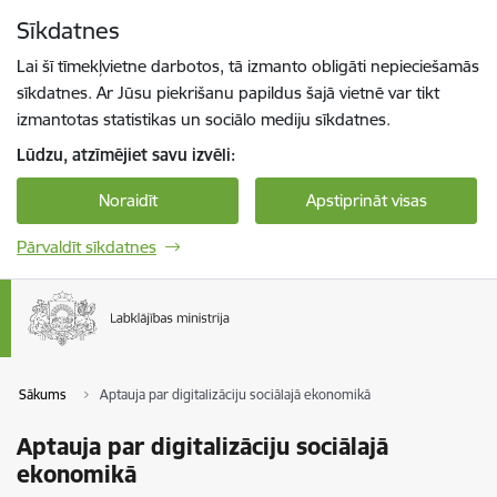
Pāriet uz lapas saturu
Sīkdatnes
Spied
lai meklētu
Enter
Lai šī tīmekļvietne darbotos, tā izmanto obligāti nepieciešamās
sīkdatnes. Ar Jūsu piekrišanu papildus šajā vietnē var tikt
izmantotas statistikas un sociālo mediju sīkdatnes.
Lūdzu, atzīmējiet savu izvēli:
Noraidīt
Apstiprināt visas
Pārvaldīt sīkdatnes
Sākums
Aptauja par digitalizāciju sociālajā ekonomikā
Aptauja par digitalizāciju sociālajā
ekonomikā