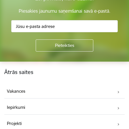
Piesakies jaunumu saņemšanai savā e-pastā.
Kājene
Ātrās saites
Vakances
Iepirkumi
Projekti