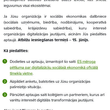
ieguvumus visai ekosistēmai.
Ja Jūsu organizācija ir sociālās ekonomikas dalībniece
(sociālais uzņēmums, biedrība, nodibinājums, kooperatīvā
sabiedrība, krājaizdevu sabiedrība), kuru interesē
organizācijas digitalizācijas jautājumi, aicinām Jūs piedalīties
aptaujā.
Atbilžu iesniegšanas termiņš – 15. jūnijs.
Kā piedalīties:
Dodieties uz aptauju, izmantojot šo saiti:
ES mēroga
pētījuma par digitalizāciju sociālajā ekonomikā oficiālā
tīmekļa vietne
.
Aizpildiet anketu, balstoties uz Jūsu organizācijas
pašreizējo situāciju.
Pārsūtiet aptaujas saiti kolēģiem un partneriem, kurus arī
varētu interesēt digitālās transformācijas jautājumi.