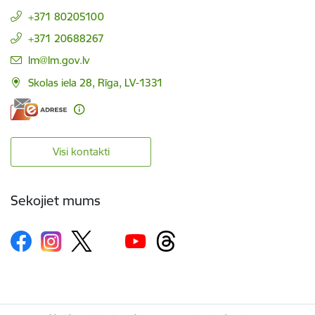
+371 80205100
+371 20688267
E-pasts:
lm@lm.gov.lv
Skolas iela 28, Rīga, LV-1331
Visi kontakti
Sekojiet mums