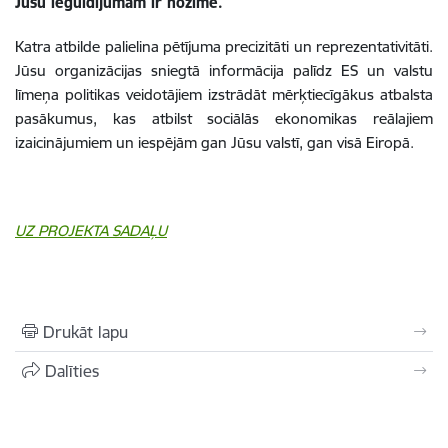
Jūsu ieguldījumam ir nozīme.
Katra atbilde palielina pētījuma precizitāti un reprezentativitāti.
Jūsu organizācijas sniegtā informācija palīdz ES un valstu
līmeņa politikas veidotājiem izstrādāt mērķtiecīgākus atbalsta
pasākumus, kas atbilst sociālās ekonomikas reālajiem
izaicinājumiem un iespējām gan Jūsu valstī, gan visā Eiropā.
UZ PROJEKTA SADAĻU
Drukāt lapu
Dalīties