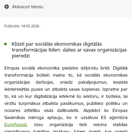
Atskaņot tekstu
Publicēts: 14.05.2026.
Kļūsti par sociālās ekonomikas digitālās
transformācijas līderi: dalies ar savas organizācijas
pieredzi
Eiropas sociālā ekonomika piedzīvo izšķirošu brīdi. Digitālā
transformācija būtiski maina to, kā sociālās ekonomikas
organizācijas darbojas, sniedz pakalpojumus, iesaista
ieinteresētās puses un atbalsta savas kopienas. Izpratne par
to, kā un kur digitalizācija ietekmē šo sektoru, ir būtiska, lai
virzītu turpmākus atbalsta pasākumus, publisko politiku un
nozares attīstību visās dalībvalstīs. Aizpildot šo Eiropas
Savienības mēroga aptauju, ko ir uzsākusi ES aģentūra
Eurofound
, Jūsu organizācija tieši veicina stabilas
pierādījumos balstītas zināšanu bāzes izveidi, kas sniedz