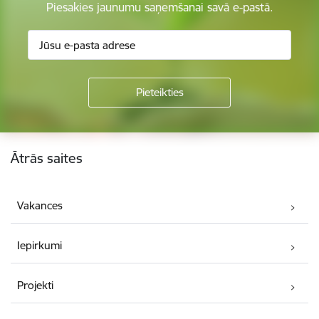
Piesakies jaunumu saņemšanai savā e-pastā.
Kājene
Ātrās saites
Vakances
Iepirkumi
Projekti