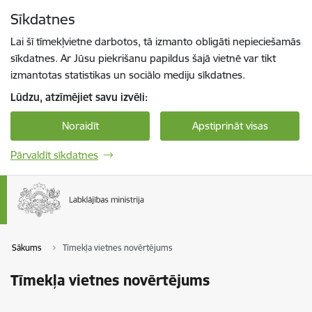
Pāriet uz lapas saturu
Sīkdatnes
Spied
lai meklētu
Enter
Lai šī tīmekļvietne darbotos, tā izmanto obligāti nepieciešamās
sīkdatnes. Ar Jūsu piekrišanu papildus šajā vietnē var tikt
izmantotas statistikas un sociālo mediju sīkdatnes.
Lūdzu, atzīmējiet savu izvēli:
Noraidīt
Apstiprināt visas
Pārvaldīt sīkdatnes
Sākums
Tīmekļa vietnes novērtējums
Tīmekļa vietnes novērtējums