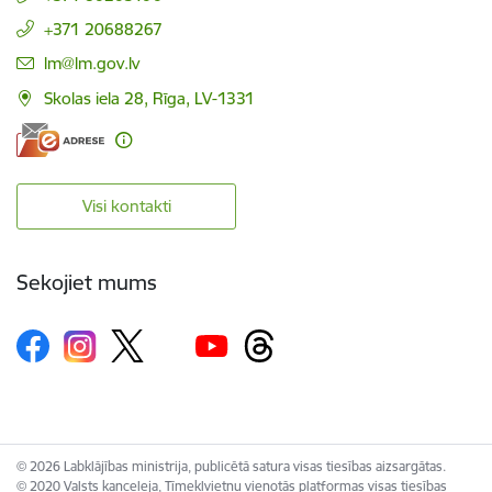
+371 20688267
E-pasts:
lm@lm.gov.lv
Skolas iela 28, Rīga, LV-1331
Visi kontakti
Sekojiet mums
© 2026 Labklājības ministrija, publicētā satura visas tiesības aizsargātas.
© 2020 Valsts kanceleja, Tīmekļvietņu vienotās platformas visas tiesības