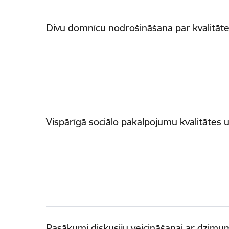
Divu domnīcu nodrošināšana par kvalitāt
Vispārīgā sociālo pakalpojumu kvalitātes 
Pasākumi diskusiju veicināšanai ar dzimum