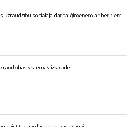
es uzraudzību sociālajā darbā ģimenēm ar bērniem
uzraudzības sistēmas izstrāde
u saistītas vardarbības novēršanai