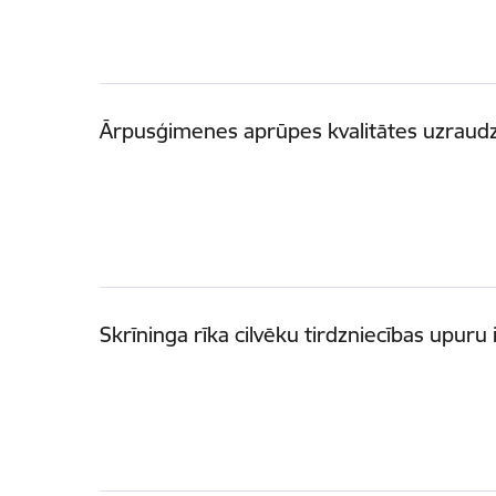
Ārpusģimenes aprūpes kvalitātes uzraudzī
Skrīninga rīka cilvēku tirdzniecības upuru 