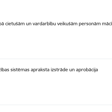
ībā cietušām un vardarbību veikušām personām māc
bas sistēmas apraksta izstrāde un aprobācija