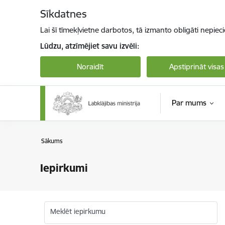
Pāriet uz lapas saturu
Sīkdatnes
Lai šī tīmekļvietne darbotos, tā izmanto obligāti nepiec
Lūdzu, atzīmējiet savu izvēli:
Noraidīt
Apstiprināt visas
Par mums
Sākums
Iepirkumi
Meklēt iepirkumu