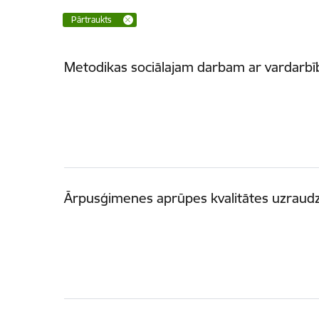
Pārtraukts
Metodikas sociālajam darbam ar vardarb
Ārpusģimenes aprūpes kvalitātes uzraudzī