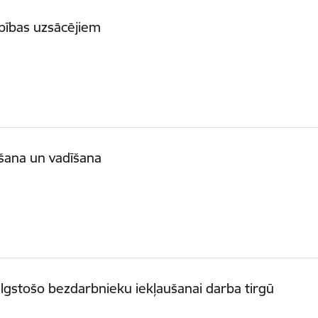
rbības uzsācējiem
šana un vadīšana
ilgstošo bezdarbnieku iekļaušanai darba tirgū