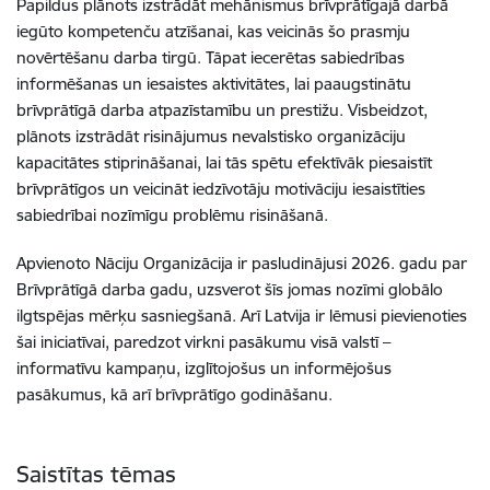
Papildus plānots izstrādāt mehānismus brīvprātīgajā darbā
iegūto kompetenču atzīšanai, kas veicinās šo prasmju
novērtēšanu darba tirgū. Tāpat iecerētas sabiedrības
informēšanas un iesaistes aktivitātes, lai paaugstinātu
brīvprātīgā darba atpazīstamību un prestižu. Visbeidzot,
plānots izstrādāt risinājumus nevalstisko organizāciju
kapacitātes stiprināšanai, lai tās spētu efektīvāk piesaistīt
brīvprātīgos un veicināt iedzīvotāju motivāciju iesaistīties
sabiedrībai nozīmīgu problēmu risināšanā.
Apvienoto Nāciju Organizācija ir pasludinājusi 2026. gadu par
Brīvprātīgā darba gadu, uzsverot šīs jomas nozīmi globālo
ilgtspējas mērķu sasniegšanā. Arī Latvija ir lēmusi pievienoties
šai iniciatīvai, paredzot virkni pasākumu visā valstī –
informatīvu kampaņu, izglītojošus un informējošus
pasākumus, kā arī brīvprātīgo godināšanu.
Saistītas tēmas