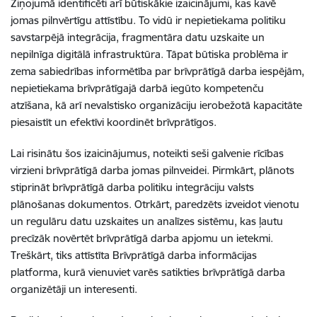
Ziņojumā identificēti arī būtiskākie izaicinājumi, kas kavē
jomas pilnvērtīgu attīstību. To vidū ir nepietiekama politiku
savstarpējā integrācija, fragmentāra datu uzskaite un
nepilnīga digitālā infrastruktūra. Tāpat būtiska problēma ir
zema sabiedrības informētība par brīvprātīgā darba iespējām,
nepietiekama brīvprātīgajā darbā iegūto kompetenču
atzīšana, kā arī nevalstisko organizāciju ierobežotā kapacitāte
piesaistīt un efektīvi koordinēt brīvprātīgos.
Lai risinātu šos izaicinājumus, noteikti seši galvenie rīcības
virzieni brīvprātīgā darba jomas pilnveidei. Pirmkārt, plānots
stiprināt brīvprātīgā darba politiku integrāciju valsts
plānošanas dokumentos. Otrkārt, paredzēts izveidot vienotu
un regulāru datu uzskaites un analīzes sistēmu, kas ļautu
precīzāk novērtēt brīvprātīgā darba apjomu un ietekmi.
Treškārt, tiks attīstīta Brīvprātīgā darba informācijas
platforma, kurā vienuviet varēs satikties brīvprātīgā darba
organizētāji un interesenti.