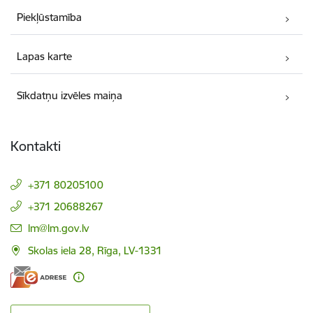
Piekļūstamība
Lapas karte
Sīkdatņu izvēles maiņa
Kontakti
+371 80205100
+371 20688267
E-pasts:
lm@lm.gov.lv
Skolas iela 28, Rīga, LV-1331