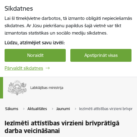
Pāriet uz lapas saturu
Sīkdatnes
Spied
lai meklētu
Enter
Lai šī tīmekļvietne darbotos, tā izmanto obligāti nepieciešamās
sīkdatnes. Ar Jūsu piekrišanu papildus šajā vietnē var tikt
izmantotas statistikas un sociālo mediju sīkdatnes.
Lūdzu, atzīmējiet savu izvēli:
Noraidīt
Apstiprināt visas
Pārvaldīt sīkdatnes
Sākums
Aktualitātes
Jaunumi
Iezīmēti attīstības virzieni brīvprā
Iezīmēti attīstības virzieni brīvprātīgā
darba veicināšanai