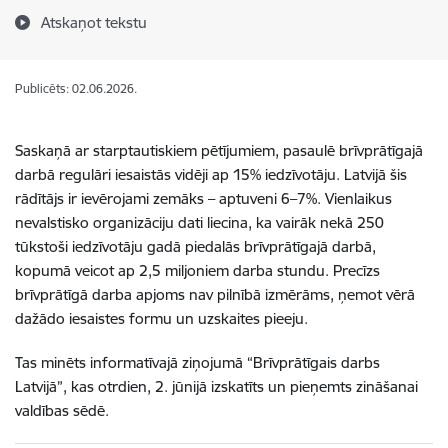
Atskaņot tekstu
Publicēts: 02.06.2026.
Saskaņā ar starptautiskiem pētījumiem, pasaulē brīvprātīgajā
darbā regulāri iesaistās vidēji ap 15% iedzīvotāju. Latvijā šis
rādītājs ir ievērojami zemāks – aptuveni 6–7%. Vienlaikus
nevalstisko organizāciju dati liecina, ka vairāk nekā 250
tūkstoši iedzīvotāju gadā piedalās brīvprātīgajā darbā,
kopumā veicot ap 2,5 miljoniem darba stundu. Precīzs
brīvprātīgā darba apjoms nav pilnībā izmērāms, ņemot vērā
dažādo iesaistes formu un uzskaites pieeju.
Tas minēts informatīvajā ziņojumā “Brīvprātīgais darbs
Latvijā”, kas otrdien, 2. jūnijā izskatīts un pieņemts zināšanai
valdības sēdē.