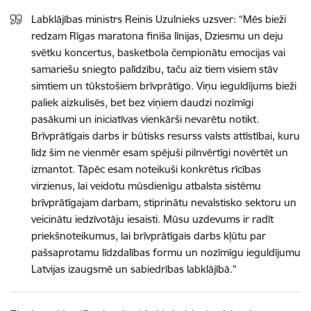
Labklājības ministrs Reinis Uzulnieks uzsver: “Mēs bieži
redzam Rīgas maratona finiša līnijas, Dziesmu un deju
svētku koncertus, basketbola čempionātu emocijas vai
samariešu sniegto palīdzību, taču aiz tiem visiem stāv
simtiem un tūkstošiem brīvprātīgo. Viņu ieguldījums bieži
paliek aizkulisēs, bet bez viņiem daudzi nozīmīgi
pasākumi un iniciatīvas vienkārši nevarētu notikt.
Brīvprātīgais darbs ir būtisks resurss valsts attīstībai, kuru
līdz šim ne vienmēr esam spējuši pilnvērtīgi novērtēt un
izmantot. Tāpēc esam noteikuši konkrētus rīcības
virzienus, lai veidotu mūsdienīgu atbalsta sistēmu
brīvprātīgajam darbam, stiprinātu nevalstisko sektoru un
veicinātu iedzīvotāju iesaisti. Mūsu uzdevums ir radīt
priekšnoteikumus, lai brīvprātīgais darbs kļūtu par
pašsaprotamu līdzdalības formu un nozīmīgu ieguldījumu
Latvijas izaugsmē un sabiedrības labklājībā.”